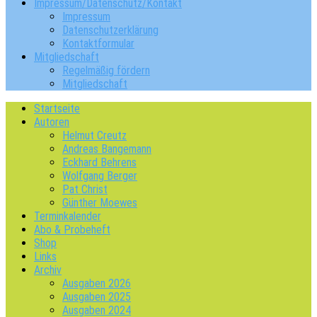
Impressum/Datenschutz/Kontakt
Impressum
Datenschutzerklärung
Kontaktformular
Mitgliedschaft
Regelmäßig fördern
Mitgliedschaft
Startseite
Autoren
Helmut Creutz
Andreas Bangemann
Eckhard Behrens
Wolfgang Berger
Pat Christ
Günther Moewes
Terminkalender
Abo & Probeheft
Shop
Links
Archiv
Ausgaben 2026
Ausgaben 2025
Ausgaben 2024