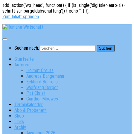
add_action('wp_head', function() { if (is_single('digitaler-euro-als-
schritt-zur-bargeldabschaffung')) { echo '
'; } });
Zum Inhalt springen
Suchen nach:
Startseite
Autoren
Helmut Creutz
Andreas Bangemann
Eckhard Behrens
Wolfgang Berger
Pat Christ
Günther Moewes
Terminkalender
Abo & Probeheft
Shop
Links
Archiv
Ausgaben 2026