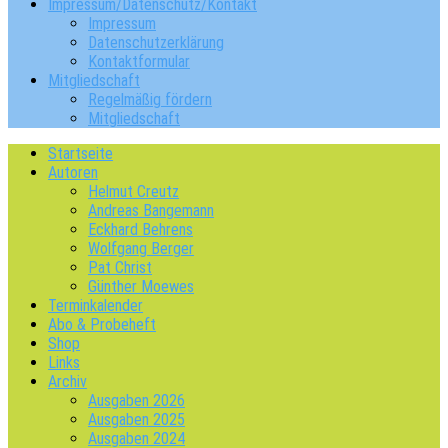
Impressum/Datenschutz/Kontakt
Impressum
Datenschutzerklärung
Kontaktformular
Mitgliedschaft
Regelmäßig fördern
Mitgliedschaft
Startseite
Autoren
Helmut Creutz
Andreas Bangemann
Eckhard Behrens
Wolfgang Berger
Pat Christ
Günther Moewes
Terminkalender
Abo & Probeheft
Shop
Links
Archiv
Ausgaben 2026
Ausgaben 2025
Ausgaben 2024