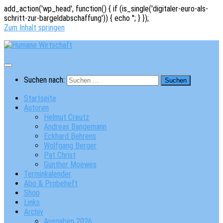
add_action('wp_head', function() { if (is_single('digitaler-euro-als-
schritt-zur-bargeldabschaffung')) { echo '
'; } });
Zum Inhalt springen
Suchen nach:
Startseite
Autoren
Helmut Creutz
Andreas Bangemann
Eckhard Behrens
Wolfgang Berger
Pat Christ
Günther Moewes
Terminkalender
Abo & Probeheft
Shop
Links
Archiv
Ausgaben 2026