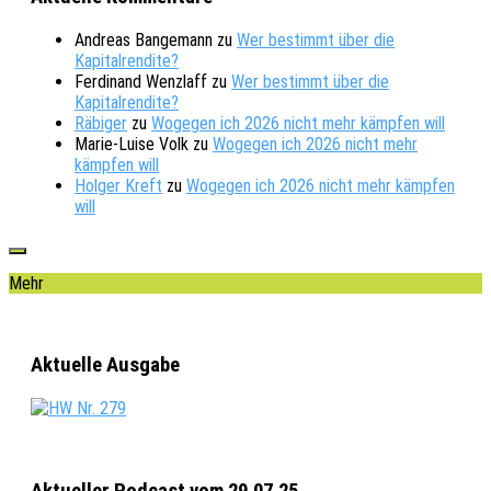
Andreas Bangemann
zu
Wer bestimmt über die
Kapitalrendite?
Ferdinand Wenzlaff
zu
Wer bestimmt über die
Kapitalrendite?
Räbiger
zu
Wogegen ich 2026 nicht mehr kämpfen will
Marie-Luise Volk
zu
Wogegen ich 2026 nicht mehr
kämpfen will
Holger Kreft
zu
Wogegen ich 2026 nicht mehr kämpfen
will
Mehr
Aktuelle Ausgabe
Aktueller Podcast vom 29.07.25