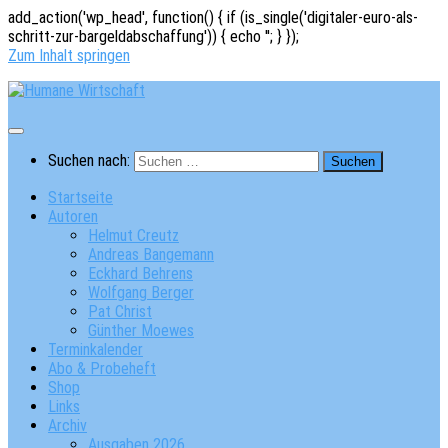
add_action('wp_head', function() { if (is_single('digitaler-euro-als-
schritt-zur-bargeldabschaffung')) { echo '
'; } });
Zum Inhalt springen
Suchen nach:
Startseite
Autoren
Helmut Creutz
Andreas Bangemann
Eckhard Behrens
Wolfgang Berger
Pat Christ
Günther Moewes
Terminkalender
Abo & Probeheft
Shop
Links
Archiv
Ausgaben 2026