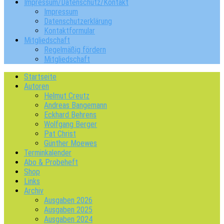
Impressum/Datenschutz/Kontakt
Impressum
Datenschutzerklärung
Kontaktformular
Mitgliedschaft
Regelmäßig fördern
Mitgliedschaft
Startseite
Autoren
Helmut Creutz
Andreas Bangemann
Eckhard Behrens
Wolfgang Berger
Pat Christ
Günther Moewes
Terminkalender
Abo & Probeheft
Shop
Links
Archiv
Ausgaben 2026
Ausgaben 2025
Ausgaben 2024