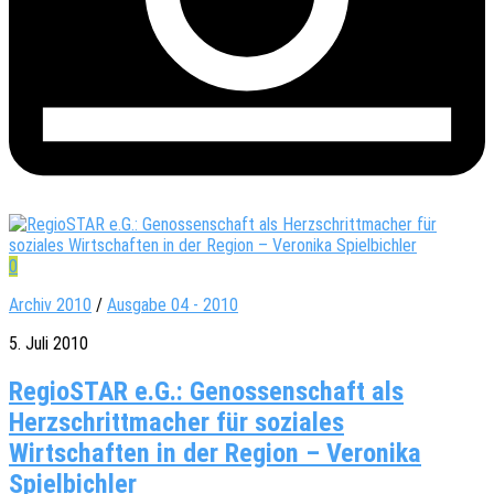
0
Archiv 2010
/
Ausgabe 04 - 2010
5. Juli 2010
RegioSTAR e.G.: Genossenschaft als
Herzschrittmacher für soziales
Wirtschaften in der Region – Veronika
Spielbichler