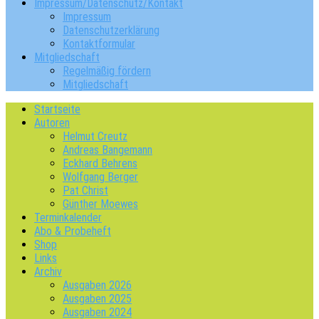
Impressum/Datenschutz/Kontakt
Impressum
Datenschutzerklärung
Kontaktformular
Mitgliedschaft
Regelmäßig fördern
Mitgliedschaft
Startseite
Autoren
Helmut Creutz
Andreas Bangemann
Eckhard Behrens
Wolfgang Berger
Pat Christ
Günther Moewes
Terminkalender
Abo & Probeheft
Shop
Links
Archiv
Ausgaben 2026
Ausgaben 2025
Ausgaben 2024