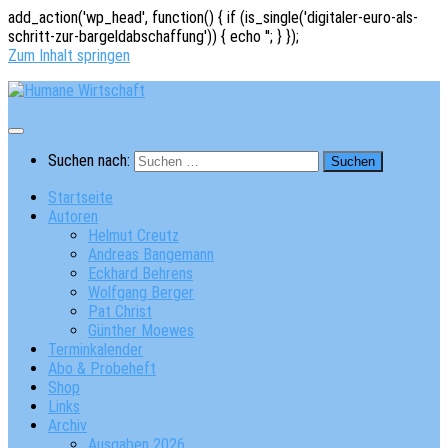
add_action('wp_head', function() { if (is_single('digitaler-euro-als-
schritt-zur-bargeldabschaffung')) { echo '
'; } });
Zum Inhalt springen
Suchen nach:
Startseite
Autoren
Helmut Creutz
Andreas Bangemann
Eckhard Behrens
Wolfgang Berger
Pat Christ
Günther Moewes
Terminkalender
Abo & Probeheft
Shop
Links
Archiv
Ausgaben 2026