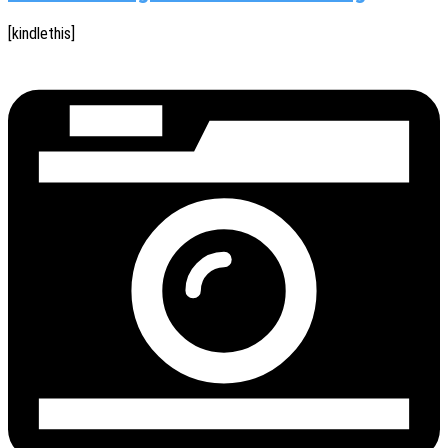
[kindle­this]