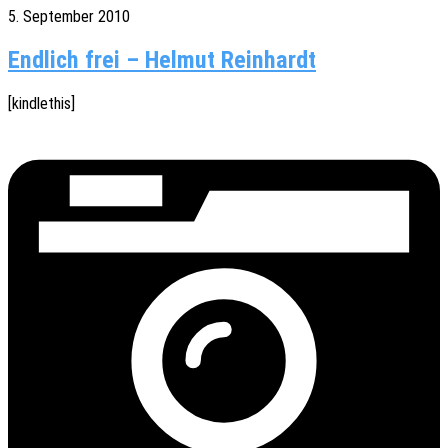
5. September 2010
Endlich frei – Helmut Reinhardt
[kindle­this]