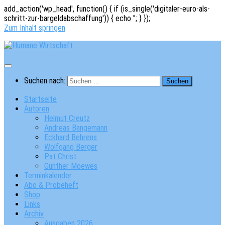
add_action('wp_head', function() { if (is_single('digitaler-euro-als-
schritt-zur-bargeldabschaffung')) { echo '
'; } });
Zum Inhalt springen
Suchen nach:
Startseite
Autoren
Helmut Creutz
Andreas Bangemann
Eckhard Behrens
Wolfgang Berger
Pat Christ
Günther Moewes
Terminkalender
Abo & Probeheft
Shop
Links
Archiv
Ausgaben 2026