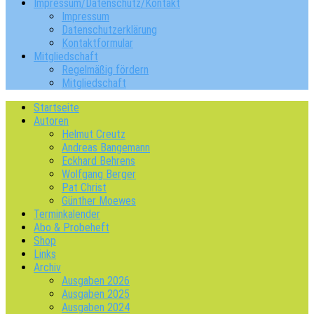
Impressum/Datenschutz/Kontakt
Impressum
Datenschutzerklärung
Kontaktformular
Mitgliedschaft
Regelmäßig fördern
Mitgliedschaft
Startseite
Autoren
Helmut Creutz
Andreas Bangemann
Eckhard Behrens
Wolfgang Berger
Pat Christ
Günther Moewes
Terminkalender
Abo & Probeheft
Shop
Links
Archiv
Ausgaben 2026
Ausgaben 2025
Ausgaben 2024