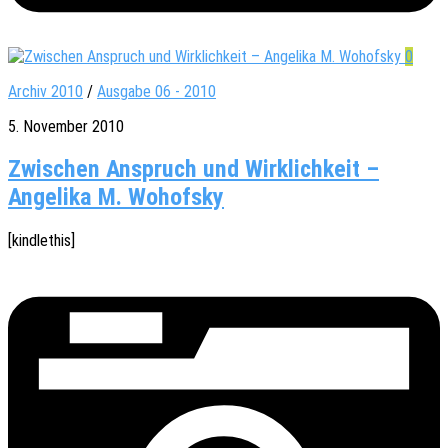
0
Archiv 2010
/
Ausgabe 06 - 2010
5. November 2010
Zwischen Anspruch und Wirklichkeit –
Angelika M. Wohofsky
[kindle­this]