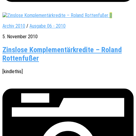
0
Archiv 2010
/
Ausgabe 06 - 2010
5. November 2010
Zinslose Komplementärkredite – Roland
Rottenfußer
[kindle­this]