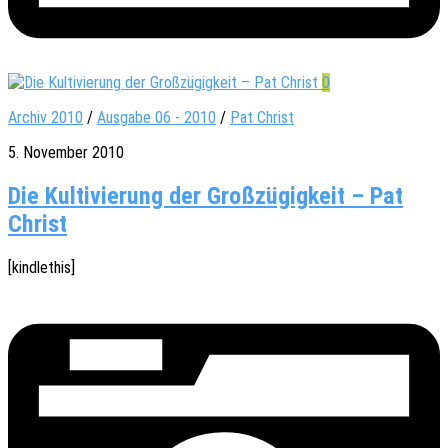
0
Archiv 2010
/
Ausgabe 06 - 2010
/
Pat Christ
5. November 2010
Die Kultivierung der Großzügigkeit – Pat
Christ
[kindle­this]