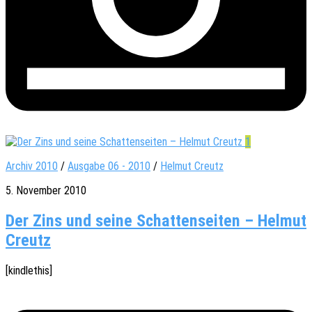
1
Archiv 2010
/
Ausgabe 06 - 2010
/
Helmut Creutz
5. November 2010
Der Zins und seine Schattenseiten – Helmut
Creutz
[kindle­this]