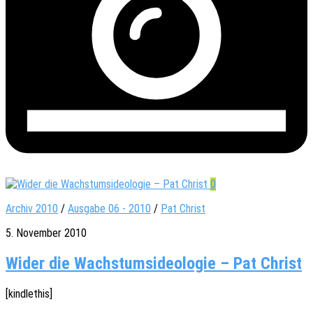
0
Archiv 2010
/
Ausgabe 06 - 2010
/
Pat Christ
5. November 2010
Wider die Wachstumsideologie – Pat Christ
[kindle­this]