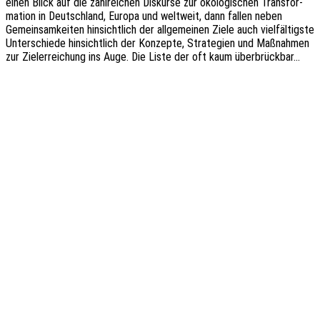
einen Blick auf die zahl­rei­chen Diskur­se zur ökolo­gi­schen Trans­for­
ma­ti­on in Deutsch­land, Europa und welt­weit, dann fallen neben
Gemein­sam­kei­ten hinsicht­lich der allge­mei­nen Ziele auch viel­fäl­tigs­te
Unter­schie­de hinsicht­lich der Konzep­te, Stra­te­gien und Maßnah­men
zur Ziel­er­rei­chung ins Auge. Die Liste der oft kaum überbrückbar…