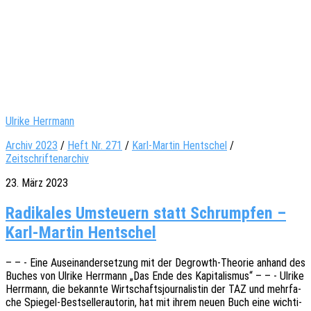
Ulrike Herrmann
Archiv 2023
/
Heft Nr. 271
/
Karl-Martin Hentschel
/
Zeitschriftenarchiv
23. März 2023
Radikales Umsteuern statt Schrumpfen –
Karl-Martin Hentschel
– – - Eine Ausein­an­der­set­zung mit der Degrowth-Theo­rie anhand des
Buches von Ulrike Herr­mann „Das Ende des Kapi­ta­lis­mus“ – – - Ulrike
Herr­mann, die bekann­te Wirt­schafts­jour­na­lis­tin der TAZ und mehr­fa­
che Spie­­gel-Best­­sel­­ler­au­­to­rin, hat mit ihrem neuen Buch eine wich­ti­