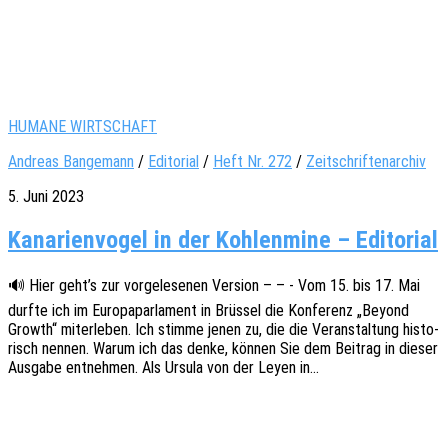
HUMANE WIRTSCHAFT
Andreas Bangemann
/
Editorial
/
Heft Nr. 272
/
Zeitschriftenarchiv
5. Juni 2023
Kanarienvogel in der Kohlenmine – Editorial
🔊 Hier geht’s zur vorge­le­se­nen Versi­on – – - Vom 15. bis 17. Mai
durfte ich im Euro­pa­par­la­ment in Brüs­sel die Konfe­renz „Beyond
Growth“ miter­le­ben. Ich stimme jenen zu, die die Veran­stal­tung histo­
risch nennen. Warum ich das denke, können Sie dem Beitrag in dieser
Ausga­be entneh­men. Als Ursula von der Leyen in…