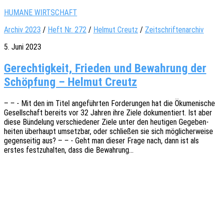
HUMANE WIRTSCHAFT
Archiv 2023
/
Heft Nr. 272
/
Helmut Creutz
/
Zeitschriftenarchiv
5. Juni 2023
Gerechtigkeit, Frieden und Bewahrung der
Schöpfung – Helmut Creutz
– – - Mit den im Titel ange­führ­ten Forde­run­gen hat die Ökume­ni­sche
Gesell­schaft bereits vor 32 Jahren ihre Ziele doku­men­tiert. Ist aber
diese Bünde­lung verschie­de­ner Ziele unter den heuti­gen Gege­ben­
hei­ten über­haupt umsetz­bar, oder schlie­ßen sie sich mögli­cher­wei­se
gegen­sei­tig aus? – – - Geht man dieser Frage nach, dann ist als
erstes fest­zu­hal­ten, dass die Bewahrung…