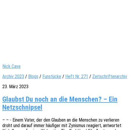
Nick Cave
Archiv 2023
/
Blogs
/
Funstücke
/
Heft Nr. 271
/
Zeitschriftenarchiv
23. März 2023
Glaubst Du noch an die Menschen? – Ein
Netzschnipsel
– – - Einem Vater, der den Glau­ben an die Menschen zu verlie­ren
droht und darauf immer häufi­ger mit Zynis­mus reagiert, antwor­tet