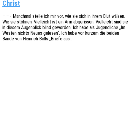
Christ
– – - Manch­mal stelle ich mir vor, wie sie sich in ihrem Blut wälzen.
Wie sie stöh­nen. Viel­leicht ist ein Arm abge­ris­sen. Viel­leicht sind sie
in diesem Augen­blick blind gewor­den. Ich habe als Jugend­li­che „Im
Westen nichts Neues gele­sen“. Ich habe vor kurzem die beiden
Bände von Hein­rich Bölls „Briefe aus…