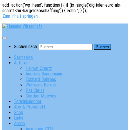
add_action('wp_head', function() { if (is_single('digitaler-euro-als-
schritt-zur-bargeldabschaffung')) { echo '
'; } });
Zum Inhalt springen
Suchen nach:
Startseite
Autoren
Helmut Creutz
Andreas Bangemann
Eckhard Behrens
Wolfgang Berger
Pat Christ
Günther Moewes
Terminkalender
Abo & Probeheft
Shop
Links
Archiv
Ausgaben 2026