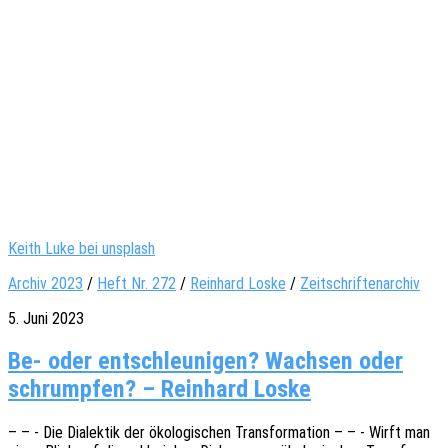
Keith Luke bei unsplash
Archiv 2023
/
Heft Nr. 272
/
Reinhard Loske
/
Zeitschriftenarchiv
5. Juni 2023
Be- oder entschleunigen? Wachsen oder
schrumpfen? – Reinhard Loske
– – - Die Dialek­tik der ökolo­gi­schen Trans­for­ma­ti­on – – - Wirft man