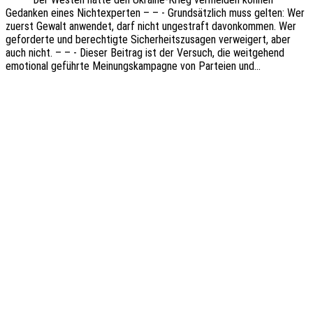
Gedan­ken eines Nicht­ex­per­ten – – - Grund­sätz­lich muss gelten: Wer
zuerst Gewalt anwen­det, darf nicht unge­straft davon­kom­men. Wer
gefor­der­te und berech­tig­te Sicher­heits­zu­sa­gen verwei­gert, aber
auch nicht. – – - Dieser Beitrag ist der Versuch, die weit­ge­hend
emotio­nal geführ­te Meinungs­kam­pa­gne von Partei­en und…