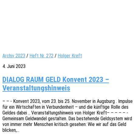
Archiv 2023
/
Heft Nr. 272
/
Holger Kreft
4. Juni 2023
DIALOG RAUM GELD Konvent 2023 –
Veranstaltungshinweis
– – - Konvent 2023, vom 23. bis 25. Novem­ber in Augs­burg . Impul­se
für ein Wirt­schaf­ten in Verbun­den­heit – und die künf­ti­ge Rolle des
Geldes dabei .. Veran­stal­tungs­hin­weis von Holger Kreft– – – – – -
Gemein­sam Geld­wan­del gestal­ten. Das bestehen­de Geld­sys­tem wird
von immer mehr Menschen kritisch gese­hen: Wie wir auf das Geld
blicken,…