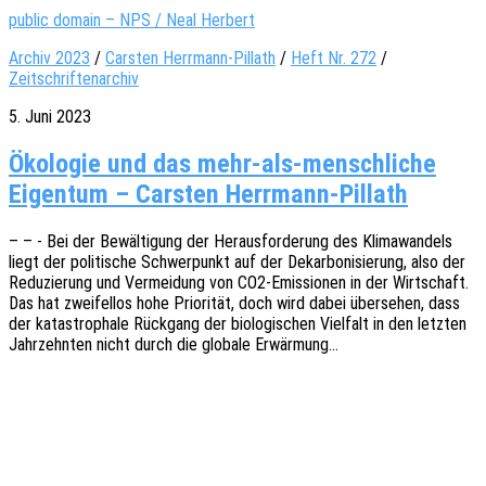
public domain – NPS / Neal Herbert
Archiv 2023
/
Carsten Herrmann-Pillath
/
Heft Nr. 272
/
Zeitschriftenarchiv
5. Juni 2023
Ökologie und das mehr-als-menschliche
Eigentum – Carsten Herrmann-Pillath
– – - Bei der Bewäl­ti­gung der Heraus­for­de­rung des Klima­wan­dels
liegt der poli­ti­sche Schwer­punkt auf der Dekar­bo­ni­sie­rung, also der
Redu­zie­rung und Vermei­dung von CO2-Emis­­sio­­nen in der Wirt­schaft.
Das hat zwei­fel­los hohe Prio­ri­tät, doch wird dabei über­se­hen, dass
der kata­stro­pha­le Rück­gang der biolo­gi­schen Viel­falt in den letz­ten
Jahr­zehn­ten nicht durch die globa­le Erwärmung…