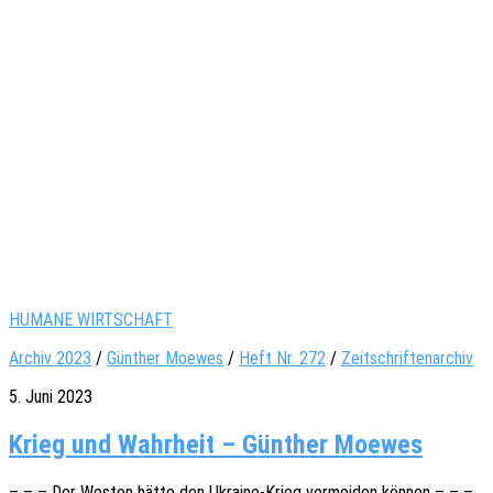
HUMANE WIRTSCHAFT
Archiv 2023
/
Günther Moewes
/
Heft Nr. 272
/
Zeitschriftenarchiv
5. Juni 2023
Krieg und Wahrheit – Günther Moewes
– – – Der Westen hätte den Ukrai­­ne-Krieg vermei­den können – – –