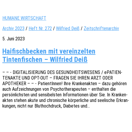
HUMANE WIRTSCHAFT
Archiv 2023
/
Heft Nr. 272
/
Wil­fried Deiß
/
Zeitschriftenarchiv
5. Juni 2023
Haifischbecken mit vereinzelten
Tintenfischen – Wilfried Deiß
– – - DIGITALISIERUNG DES GESUNDHEITSWESENS / ePATI­EN­
TEN­AK­TE UND OPT-OUT – FRAGEN SIE IHREN ARZT ODER
APOTHEKER – – - Pati­en­tIn­nen! Ihre Kran­ken­ak­ten – dazu gehö­ren
auch Aufzeich­nun­gen von Psycho­the­ra­peu­ten – enthal­ten die
persön­lichs­ten und sensi­bels­ten Infor­ma­tio­nen über Sie. In Kran­ken­
ak­ten stehen akute und chro­ni­sche körper­li­che und seeli­sche Erkran­
kun­gen, nicht nur Blut­hoch­druck, Diabe­tes und…