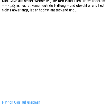
Nick Cave auf seiner Websei­te „The Red Hand Files“ unter ande­rem:
– – - „Zynis­mus ist keine neutra­le Haltung – und obwohl er uns fast
nichts abver­langt, ist er höchst anste­ckend und…
Patrick Carr auf unsplash