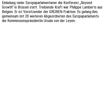
Einla­dung vieler Euro­pa­par­la­men­ta­ri­er die Konfe­renz „Beyond
Growth“ in Brüs­sel statt. Trei­ben­de Kraft war Phil­ip­pe Lamberts aus
Belgi­en. Er ist Vorsit­zen­der der GRÜNEN-Frak­­ti­on. Es gelang ihm,
gemein­sam mit 20 weite­ren Abge­ord­ne­ten des Euro­pa­par­la­ments
die Kommis­si­ons­prä­si­den­tin Ursula von der Leyen…