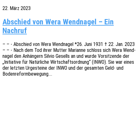
22. März 2023
Abschied von Wera Wendnagel – Ein
Nachruf
– – - Abschied von Wera Wend­na­gel *26. Juni 1931 † 22. Jan. 2023
– – - Nach dem Tod ihrer Mutter Mari­an­ne schloss sich Wera Wend­
na­gel den Anhän­gern Silvio Gesells an und wurde Vorsit­zen­de der
„Initia­ti­ve für Natür­li­che Wirt­schafts­ord­nung“ (INWO). Sie war eines
der letz­ten Urge­stei­ne der INWO und der gesam­ten Geld- und
Bodenreformbewegung.…