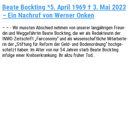
Beate Bockting *5. April 1969 † 3. Mai 2023
– Ein Nachruf von Werner Onken
– – - Wir muss­ten Abschied nehmen von unse­rer lang­jäh­ri­gen Freun­
din und Weggefährtin Beate Bock­ting, die wir als Redak­teu­rin der
INWO-Zeit­­schrift „Fair­co­no­my“ und als wissen­schaft­li­che Mitar­bei­te­
rin der „Stif­tung für Reform der Geld- und Boden­ord­nung“ hoch­ge­
schätzt haben. Im Alter von nur 54 Jahren starb Beate Bock­ting
infol­ge einer Krebs­er­kran­kung. Ihr allzu früher Tod…