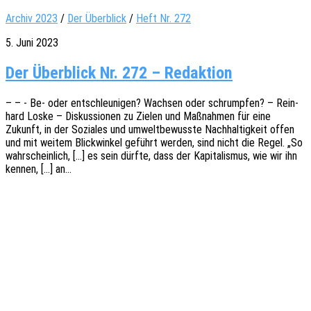
Archiv 2023
/
Der Überblick
/
Heft Nr. 272
5. Juni 2023
Der Überblick Nr. 272 – Redaktion
– – - Be- oder entschleu­ni­gen? Wach­sen oder schrump­fen? – Rein­
hard Loske – Diskus­sio­nen zu Zielen und Maßnah­men für eine
Zukunft, in der Sozia­les und umwelt­be­wuss­te Nach­hal­tig­keit offen
und mit weitem Blick­win­kel geführt werden, sind nicht die Regel. „So
wahr­schein­lich, […] es sein dürfte, dass der Kapi­ta­lis­mus, wie wir ihn
kennen, […] an…