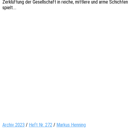
Zerklüf­tung der Gesell­schaft in reiche, mitt­le­re und arme Schich­ten
spielt.…
Archiv 2023
/
Heft Nr. 272
/
Markus Henning