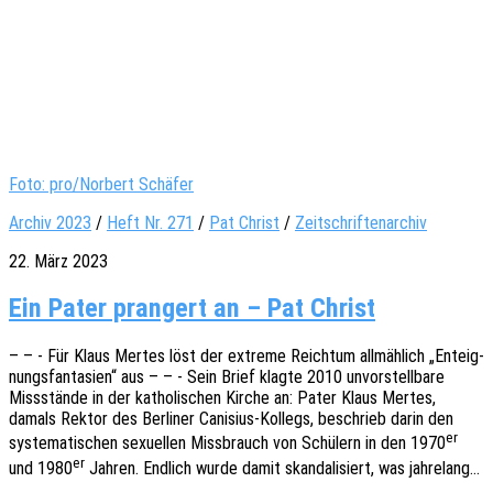
Foto: pro/Norbert Schäfer
Archiv 2023
/
Heft Nr. 271
/
Pat Christ
/
Zeitschriftenarchiv
22. März 2023
Ein Pater prangert an – Pat Christ
– – - Für Klaus Mertes löst der extre­me Reich­tum allmäh­lich „Enteig­
nungs­fan­ta­sien“ aus – – - Sein Brief klagte 2010 unvor­stell­ba­re
Miss­stän­de in der katho­li­schen Kirche an: Pater Klaus Mertes,
damals Rektor des Berli­ner Cani­­si­us-Kollegs, beschrieb darin den
er
syste­ma­ti­schen sexu­el­len Miss­brauch von Schü­lern in den 1970
er
und 1980
Jahren. Endlich wurde damit skan­da­li­siert, was jahrelang…