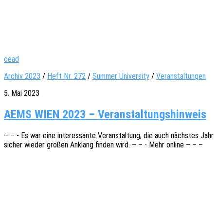
oead
Archiv 2023
/
Heft Nr. 272
/
Summer University
/
Veranstaltungen
5. Mai 2023
AEMS WIEN 2023 – Veranstaltungshinweis
– – - Es war eine inter­es­san­te Veran­stal­tung, die auch nächs­tes Jahr
sicher wieder großen Anklang finden wird. – – - Mehr online – – –