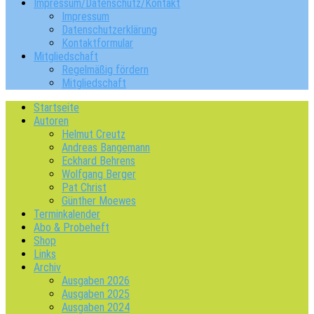
Impressum/Datenschutz/Kontakt
Impressum
Datenschutzerklärung
Kontaktformular
Mitgliedschaft
Regelmäßig fördern
Mitgliedschaft
Startseite
Autoren
Helmut Creutz
Andreas Bangemann
Eckhard Behrens
Wolfgang Berger
Pat Christ
Günther Moewes
Terminkalender
Abo & Probeheft
Shop
Links
Archiv
Ausgaben 2026
Ausgaben 2025
Ausgaben 2024