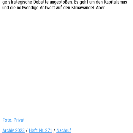
ge stra­te­gi­sche Debat­te ange­sto­ßen. Es geht um den Kapi­ta­lis­mus
und die notwen­di­ge Antwort auf den Klima­wan­del. Aber…
Foto: Privat
Archiv 2023
/
Heft Nr. 271
/
Nachruf