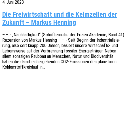
4. Juni 2023
Die Freiwirtschaft und die Keimzellen der
Zukunft – Markus Henning
– – - „Nach­hal­tig­keit“ (Schrif­ten­rei­he der Freien Akade­mie; Band 41)
Rezen­si­on von Markus Henning – – - Seit Beginn der Indus­tria­li­sie­
rung, also seit knapp 200 Jahren, basiert unsere Wirt­­schafts- und
Lebens­wei­se auf der Verbren­nung fossi­ler Ener­gie­trä­ger. Neben
allem sons­ti­gen Raub­bau an Menschen, Natur und Biodi­ver­si­tät
haben die damit einher­ge­hen­den CO2-Emis­­sio­­nen den plane­ta­ren
Kohlen­stoff­kreis­lauf in…