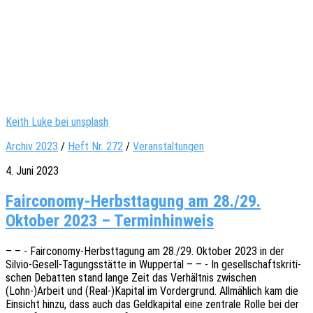
Keith Luke bei unsplash
Archiv 2023
/
Heft Nr. 272
/
Veranstaltungen
4. Juni 2023
Fairconomy-Herbsttagung am 28./29.
Oktober 2023 – Terminhinweis
– – - Fair­­co­­no­­my-Herbst­­ta­­gung am 28./29. Okto­ber 2023 in der
Silvio-Gesell-Tagungs­­­stä­t­­te in Wupper­tal – – - In gesell­schafts­kri­ti­
schen Debat­ten stand lange Zeit das Verhält­nis zwischen
(Lohn-)Arbeit und (Real-)Kapital im Vorder­grund. Allmäh­lich kam die
Einsicht hinzu, dass auch das Geld­ka­pi­tal eine zentra­le Rolle bei der