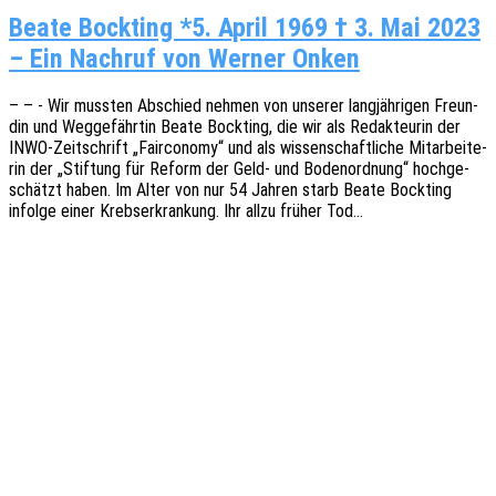
Beate Bockting *5. April 1969 † 3. Mai 2023
– Ein Nachruf von Werner Onken
– – - Wir muss­ten Abschied nehmen von unse­rer lang­jäh­ri­gen Freun­
din und Weggefährtin Beate Bock­ting, die wir als Redak­teu­rin der
INWO-Zeit­­schrift „Fair­co­no­my“ und als wissen­schaft­li­che Mitar­bei­te­
rin der „Stif­tung für Reform der Geld- und Boden­ord­nung“ hoch­ge­
schätzt haben. Im Alter von nur 54 Jahren starb Beate Bock­ting
infol­ge einer Krebs­er­kran­kung. Ihr allzu früher Tod…