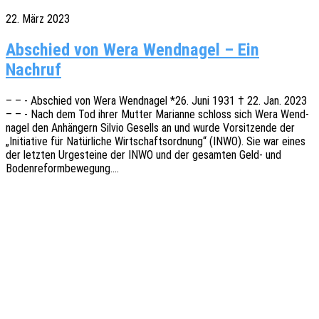
22. März 2023
Abschied von Wera Wendnagel – Ein
Nachruf
– – - Abschied von Wera Wend­na­gel *26. Juni 1931 † 22. Jan. 2023
– – - Nach dem Tod ihrer Mutter Mari­an­ne schloss sich Wera Wend­
na­gel den Anhän­gern Silvio Gesells an und wurde Vorsit­zen­de der
„Initia­ti­ve für Natür­li­che Wirt­schafts­ord­nung“ (INWO). Sie war eines
der letz­ten Urge­stei­ne der INWO und der gesam­ten Geld- und
Bodenreformbewegung.…