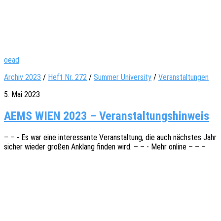
oead
Archiv 2023
/
Heft Nr. 272
/
Summer University
/
Veranstaltungen
5. Mai 2023
AEMS WIEN 2023 – Veranstaltungshinweis
– – - Es war eine inter­es­san­te Veran­stal­tung, die auch nächs­tes Jahr
sicher wieder großen Anklang finden wird. – – - Mehr online – – –