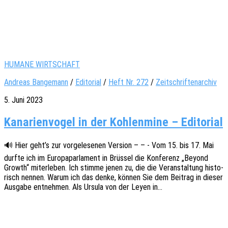
HUMANE WIRTSCHAFT
Andreas Bangemann
/
Editorial
/
Heft Nr. 272
/
Zeitschriftenarchiv
5. Juni 2023
Kanarienvogel in der Kohlenmine – Editorial
🔊 Hier geht’s zur vorge­le­se­nen Versi­on – – - Vom 15. bis 17. Mai
durfte ich im Euro­pa­par­la­ment in Brüs­sel die Konfe­renz „Beyond
Growth“ miter­le­ben. Ich stimme jenen zu, die die Veran­stal­tung histo­
risch nennen. Warum ich das denke, können Sie dem Beitrag in dieser
Ausga­be entneh­men. Als Ursula von der Leyen in…