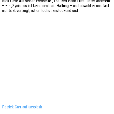
Nick Cave auf seiner Websei­te „The Red Hand Files“ unter ande­rem:
– – - „Zynis­mus ist keine neutra­le Haltung – und obwohl er uns fast
nichts abver­langt, ist er höchst anste­ckend und…
Patrick Carr auf unsplash