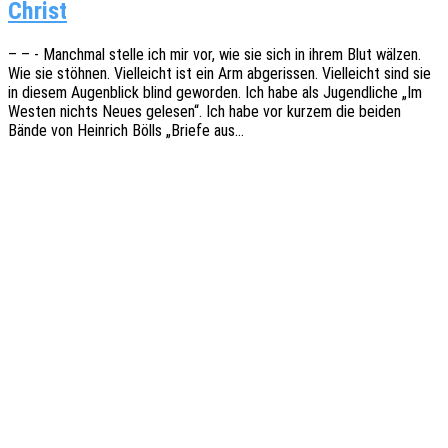
Christ
– – - Manch­mal stelle ich mir vor, wie sie sich in ihrem Blut wälzen.
Wie sie stöh­nen. Viel­leicht ist ein Arm abge­ris­sen. Viel­leicht sind sie
in diesem Augen­blick blind gewor­den. Ich habe als Jugend­li­che „Im
Westen nichts Neues gele­sen“. Ich habe vor kurzem die beiden
Bände von Hein­rich Bölls „Briefe aus…