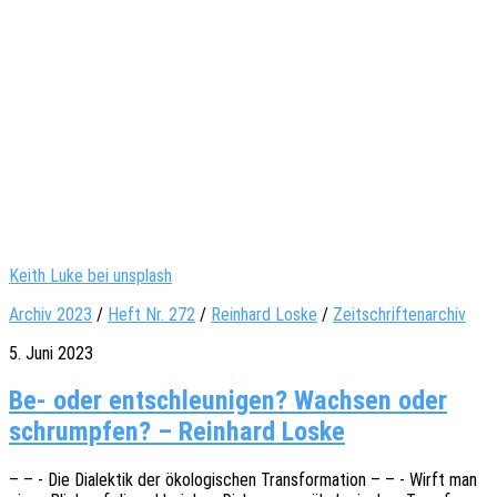
Keith Luke bei unsplash
Archiv 2023
/
Heft Nr. 272
/
Reinhard Loske
/
Zeitschriftenarchiv
5. Juni 2023
Be- oder entschleunigen? Wachsen oder
schrumpfen? – Reinhard Loske
– – - Die Dialek­tik der ökolo­gi­schen Trans­for­ma­ti­on – – - Wirft man