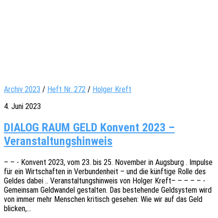
Archiv 2023
/
Heft Nr. 272
/
Holger Kreft
4. Juni 2023
DIALOG RAUM GELD Konvent 2023 –
Veranstaltungshinweis
– – - Konvent 2023, vom 23. bis 25. Novem­ber in Augs­burg . Impul­se
für ein Wirt­schaf­ten in Verbun­den­heit – und die künf­ti­ge Rolle des
Geldes dabei .. Veran­stal­tungs­hin­weis von Holger Kreft– – – – – -
Gemein­sam Geld­wan­del gestal­ten. Das bestehen­de Geld­sys­tem wird
von immer mehr Menschen kritisch gese­hen: Wie wir auf das Geld
blicken,…