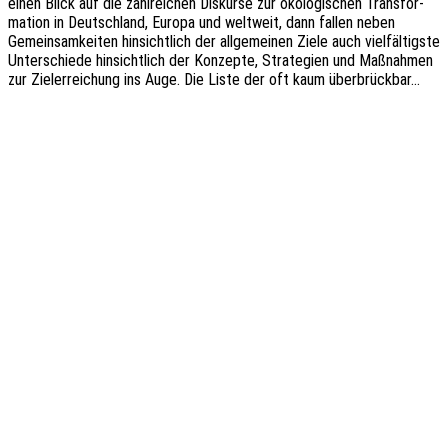
einen Blick auf die zahl­rei­chen Diskur­se zur ökolo­gi­schen Trans­for­
ma­ti­on in Deutsch­land, Europa und welt­weit, dann fallen neben
Gemein­sam­kei­ten hinsicht­lich der allge­mei­nen Ziele auch viel­fäl­tigs­te
Unter­schie­de hinsicht­lich der Konzep­te, Stra­te­gien und Maßnah­men
zur Ziel­er­rei­chung ins Auge. Die Liste der oft kaum überbrückbar…