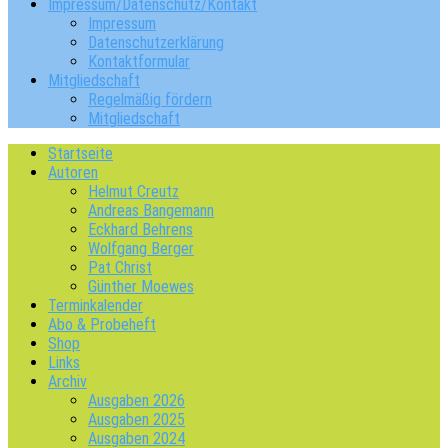
Impressum/Datenschutz/Kontakt
Impressum
Datenschutzerklärung
Kontaktformular
Mitgliedschaft
Regelmäßig fördern
Mitgliedschaft
Startseite
Autoren
Helmut Creutz
Andreas Bangemann
Eckhard Behrens
Wolfgang Berger
Pat Christ
Günther Moewes
Terminkalender
Abo & Probeheft
Shop
Links
Archiv
Ausgaben 2026
Ausgaben 2025
Ausgaben 2024