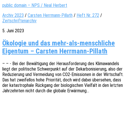
public domain – NPS / Neal Herbert
Archiv 2023
/
Carsten Herrmann-Pillath
/
Heft Nr. 272
/
Zeitschriftenarchiv
5. Juni 2023
Ökologie und das mehr-als-menschliche
Eigentum – Carsten Herrmann-Pillath
– – - Bei der Bewäl­ti­gung der Heraus­for­de­rung des Klima­wan­dels
liegt der poli­ti­sche Schwer­punkt auf der Dekar­bo­ni­sie­rung, also der
Redu­zie­rung und Vermei­dung von CO2-Emis­­sio­­nen in der Wirt­schaft.
Das hat zwei­fel­los hohe Prio­ri­tät, doch wird dabei über­se­hen, dass
der kata­stro­pha­le Rück­gang der biolo­gi­schen Viel­falt in den letz­ten
Jahr­zehn­ten nicht durch die globa­le Erwärmung…