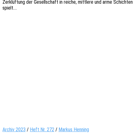
Zerklüf­tung der Gesell­schaft in reiche, mitt­le­re und arme Schich­ten
spielt.…
Archiv 2023
/
Heft Nr. 272
/
Markus Henning