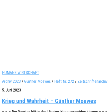
HUMANE WIRTSCHAFT
Archiv 2023
/
Günther Moewes
/
Heft Nr. 272
/
Zeitschriftenarchiv
5. Juni 2023
Krieg und Wahrheit – Günther Moewes
– – – Der Westen hätte den Ukrai­­ne-Krieg vermei­den können – – –