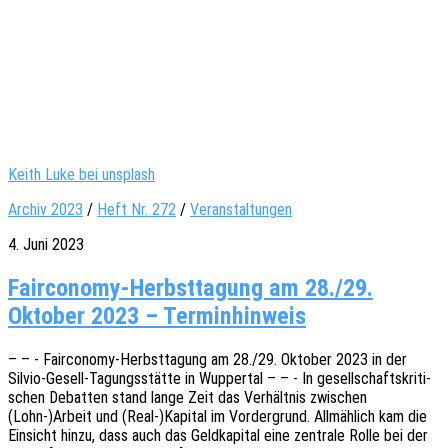
Keith Luke bei unsplash
Archiv 2023
/
Heft Nr. 272
/
Veranstaltungen
4. Juni 2023
Fairconomy-Herbsttagung am 28./29.
Oktober 2023 – Terminhinweis
– – - Fair­­co­­no­­my-Herbst­­ta­­gung am 28./29. Okto­ber 2023 in der
Silvio-Gesell-Tagungs­­­stä­t­­te in Wupper­tal – – - In gesell­schafts­kri­ti­
schen Debat­ten stand lange Zeit das Verhält­nis zwischen
(Lohn-)Arbeit und (Real-)Kapital im Vorder­grund. Allmäh­lich kam die
Einsicht hinzu, dass auch das Geld­ka­pi­tal eine zentra­le Rolle bei der