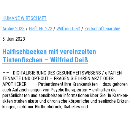
HUMANE WIRTSCHAFT
Archiv 2023
/
Heft Nr. 272
/
Wil­fried Deiß
/
Zeitschriftenarchiv
5. Juni 2023
Haifischbecken mit vereinzelten
Tintenfischen – Wilfried Deiß
– – - DIGITALISIERUNG DES GESUNDHEITSWESENS / ePATI­EN­
TEN­AK­TE UND OPT-OUT – FRAGEN SIE IHREN ARZT ODER
APOTHEKER – – - Pati­en­tIn­nen! Ihre Kran­ken­ak­ten – dazu gehö­ren
auch Aufzeich­nun­gen von Psycho­the­ra­peu­ten – enthal­ten die
persön­lichs­ten und sensi­bels­ten Infor­ma­tio­nen über Sie. In Kran­ken­
ak­ten stehen akute und chro­ni­sche körper­li­che und seeli­sche Erkran­
kun­gen, nicht nur Blut­hoch­druck, Diabe­tes und…