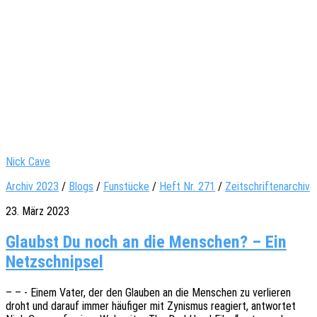
Nick Cave
Archiv 2023
/
Blogs
/
Funstücke
/
Heft Nr. 271
/
Zeitschriftenarchiv
23. März 2023
Glaubst Du noch an die Menschen? – Ein
Netzschnipsel
– – - Einem Vater, der den Glau­ben an die Menschen zu verlie­ren
droht und darauf immer häufi­ger mit Zynis­mus reagiert, antwor­tet