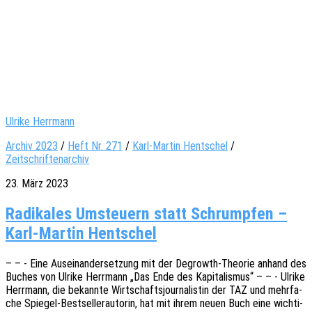
Ulrike Herrmann
Archiv 2023
/
Heft Nr. 271
/
Karl-Martin Hentschel
/
Zeitschriftenarchiv
23. März 2023
Radikales Umsteuern statt Schrumpfen –
Karl-Martin Hentschel
– – - Eine Ausein­an­der­set­zung mit der Degrowth-Theo­rie anhand des
Buches von Ulrike Herr­mann „Das Ende des Kapi­ta­lis­mus“ – – - Ulrike
Herr­mann, die bekann­te Wirt­schafts­jour­na­lis­tin der TAZ und mehr­fa­
che Spie­­gel-Best­­sel­­ler­au­­to­rin, hat mit ihrem neuen Buch eine wich­ti­