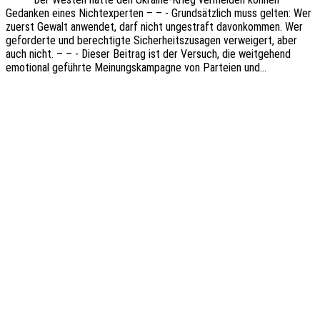
Gedan­ken eines Nicht­ex­per­ten – – - Grund­sätz­lich muss gelten: Wer
zuerst Gewalt anwen­det, darf nicht unge­straft davon­kom­men. Wer
gefor­der­te und berech­tig­te Sicher­heits­zu­sa­gen verwei­gert, aber
auch nicht. – – - Dieser Beitrag ist der Versuch, die weit­ge­hend
emotio­nal geführ­te Meinungs­kam­pa­gne von Partei­en und…