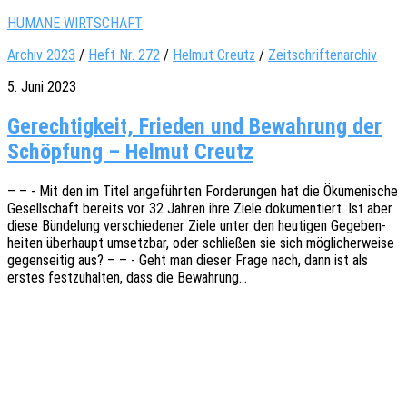
HUMANE WIRTSCHAFT
Archiv 2023
/
Heft Nr. 272
/
Helmut Creutz
/
Zeitschriftenarchiv
5. Juni 2023
Gerechtigkeit, Frieden und Bewahrung der
Schöpfung – Helmut Creutz
– – - Mit den im Titel ange­führ­ten Forde­run­gen hat die Ökume­ni­sche
Gesell­schaft bereits vor 32 Jahren ihre Ziele doku­men­tiert. Ist aber
diese Bünde­lung verschie­de­ner Ziele unter den heuti­gen Gege­ben­
hei­ten über­haupt umsetz­bar, oder schlie­ßen sie sich mögli­cher­wei­se
gegen­sei­tig aus? – – - Geht man dieser Frage nach, dann ist als
erstes fest­zu­hal­ten, dass die Bewahrung…