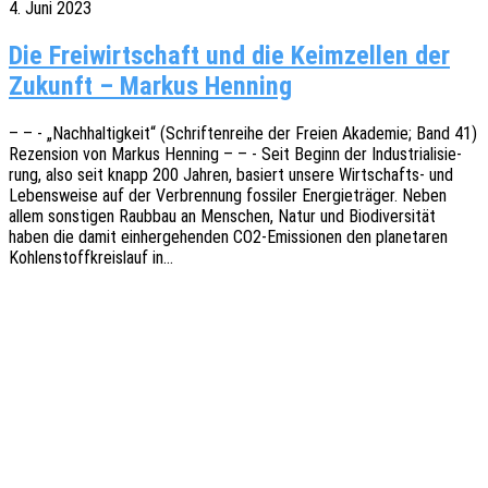
4. Juni 2023
Die Freiwirtschaft und die Keimzellen der
Zukunft – Markus Henning
– – - „Nach­hal­tig­keit“ (Schrif­ten­rei­he der Freien Akade­mie; Band 41)
Rezen­si­on von Markus Henning – – - Seit Beginn der Indus­tria­li­sie­
rung, also seit knapp 200 Jahren, basiert unsere Wirt­­schafts- und
Lebens­wei­se auf der Verbren­nung fossi­ler Ener­gie­trä­ger. Neben
allem sons­ti­gen Raub­bau an Menschen, Natur und Biodi­ver­si­tät
haben die damit einher­ge­hen­den CO2-Emis­­sio­­nen den plane­ta­ren
Kohlen­stoff­kreis­lauf in…