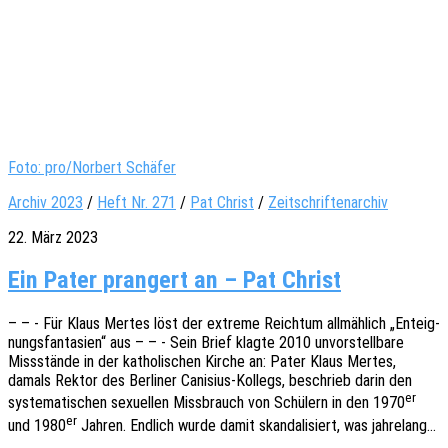
Foto: pro/Norbert Schäfer
Archiv 2023
/
Heft Nr. 271
/
Pat Christ
/
Zeitschriftenarchiv
22. März 2023
Ein Pater prangert an – Pat Christ
– – - Für Klaus Mertes löst der extre­me Reich­tum allmäh­lich „Enteig­
nungs­fan­ta­sien“ aus – – - Sein Brief klagte 2010 unvor­stell­ba­re
Miss­stän­de in der katho­li­schen Kirche an: Pater Klaus Mertes,
damals Rektor des Berli­ner Cani­­si­us-Kollegs, beschrieb darin den
er
syste­ma­ti­schen sexu­el­len Miss­brauch von Schü­lern in den 1970
er
und 1980
Jahren. Endlich wurde damit skan­da­li­siert, was jahrelang…