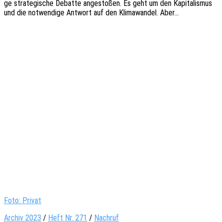
ge stra­te­gi­sche Debat­te ange­sto­ßen. Es geht um den Kapi­ta­lis­mus
und die notwen­di­ge Antwort auf den Klima­wan­del. Aber…
Foto: Privat
Archiv 2023
/
Heft Nr. 271
/
Nachruf