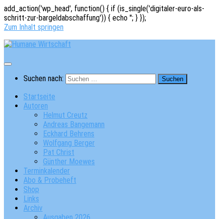
add_action('wp_head', function() { if (is_single('digitaler-euro-als-
schritt-zur-bargeldabschaffung')) { echo '
'; } });
Zum Inhalt springen
Suchen nach:
Startseite
Autoren
Helmut Creutz
Andreas Bangemann
Eckhard Behrens
Wolfgang Berger
Pat Christ
Günther Moewes
Terminkalender
Abo & Probeheft
Shop
Links
Archiv
Ausgaben 2026