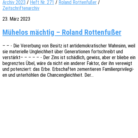
Archiv 2023
/
Heft Nr. 271
/
Roland Rottenfußer
/
Zeitschriftenarchiv
23. März 2023
Mühelos mächtig – Roland Rottenfußer
– – - Die Verer­bung von Besitz ist anti­de­mo­kra­ti­scher Wahn­sinn, weil
sie mate­ri­el­le Ungleich­heit über Gene­ra­tio­nen fort­schreibt und
verstärkt– – – – – - Der Zins ist schäd­lich, gewiss, aber er bliebe ein
begrenz­tes Übel, wäre da nicht ein ande­rer Faktor, der ihn verewigt
und poten­ziert: das Erbe. Erbschaf­ten zemen­tie­ren Fami­li­en­pri­vi­le­gi­
en und unter­höh­len die Chan­cen­gleich­heit. Der…