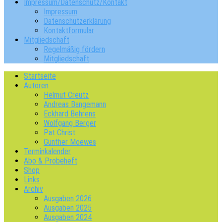
Impressum/Datenschutz/Kontakt
Impressum
Datenschutzerklärung
Kontaktformular
Mitgliedschaft
Regelmäßig fördern
Mitgliedschaft
Startseite
Autoren
Helmut Creutz
Andreas Bangemann
Eckhard Behrens
Wolfgang Berger
Pat Christ
Günther Moewes
Terminkalender
Abo & Probeheft
Shop
Links
Archiv
Ausgaben 2026
Ausgaben 2025
Ausgaben 2024