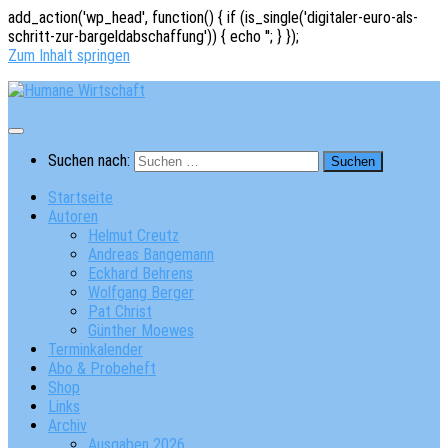
add_action('wp_head', function() { if (is_single('digitaler-euro-als-
schritt-zur-bargeldabschaffung')) { echo '
'; } });
Zum Inhalt springen
Suchen nach:
Startseite
Autoren
Helmut Creutz
Andreas Bangemann
Eckhard Behrens
Wolfgang Berger
Pat Christ
Günther Moewes
Terminkalender
Abo & Probeheft
Shop
Links
Archiv
Ausgaben 2026