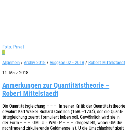
Foto: Privat
0
Allgemein
/
Archiv 2018
/
Ausgabe 02 - 2018
/
Robert Mittelstaedt
11. März 2018
Anmerkungen zur Quantitätstheorie –
Robert Mittelstaedt
Die Quan­ti­täts­glei­chung – – – In seiner Kritik der Quan­ti­täts­theo­rie
erwähnt Karl Walker Richard Cantil­lon (1680–1734), der die Quan­ti­
täts­glei­chung zuerst formu­liert haben soll. Gewöhn­lich wird sie in
der Form – – – GM · U = WM · P – – – darge­stellt, wobei GM die
nach­fra­gend zirku­lie­ren­de Geld­men­ge ist, U die Umschlag­häu­fig­keit