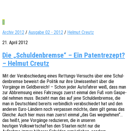
0
Archiv 2012
/
Ausgabe 02 - 2012
/
Helmut Creutz
21. April 2012
Die „Schuldenbremse“ – Ein Patentrezept?
– Helmut Creutz
Mit der Verab­schie­dung eines Rettungs-Versuchs über eine Schul­
den­brem­se beweist die Poli­tik nur ihre Unwis­sen­heit über die
Vorgän­ge im Geld­be­reich! – Schon jeder Auto­fah­rer weiß, dass man
zur Abbrem­sung eines Fahr­zeugs zuerst einmal den Fuß vom Gaspe­
dal nehmen muss. Bezieht man das auf jene Schul­den­brem­se, die
man in Deutsch­land bereits verbind­lich verab­schie­det hat und den
ande­ren Euro-Ländern noch verpas­sen möchte, dann gilt genau das
Glei­che: Auch hier muss man zuerst einmal „das Gas wegnehmen“…
das heißt, jene Vorgän­ge redu­zie­ren, die in unseren
heuti­gen Volks­wirt­schaf­ten den Staa­ten nicht nur die