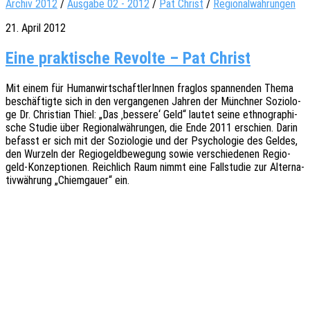
Archiv 2012
/
Ausgabe 02 - 2012
/
Pat Christ
/
Regionalwährungen
21. April 2012
Eine praktische Revolte – Pat Christ
Mit einem für Human­wirt­schaft­le­rIn­nen frag­los span­nen­den Thema
beschäf­tig­te sich in den vergan­ge­nen Jahren der Münch­ner Sozio­lo­
ge Dr. Chris­ti­an Thiel: „Das ‚besse­re‘ Geld“ lautet seine ethno­gra­phi­
sche Studie über Regio­nal­wäh­run­gen, die Ende 2011 erschien. Darin
befasst er sich mit der Sozio­lo­gie und der Psycho­lo­gie des Geldes,
den Wurzeln der Regio­geld­be­we­gung sowie verschie­de­nen Regio­
geld-Konzep­tio­nen. Reich­lich Raum nimmt eine Fall­stu­die zur Alter­na­
tiv­wäh­rung „Chiem­gau­er“ ein.