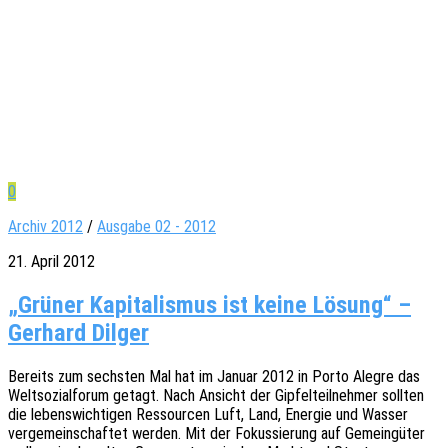
0
Archiv 2012
/
Ausgabe 02 - 2012
21. April 2012
„Grüner Kapitalismus ist keine Lösung“ –
Gerhard Dilger
Bereits zum sechs­ten Mal hat im Januar 2012 in Porto Alegre das
Welt­so­zi­al­fo­rum getagt. Nach Ansicht der Gipfel­teil­neh­mer soll­ten
die lebens­wich­ti­gen Ressour­cen Luft, Land, Ener­gie und Wasser
verge­mein­schaf­tet werden. Mit der Fokus­sie­rung auf Gemein­gü­ter