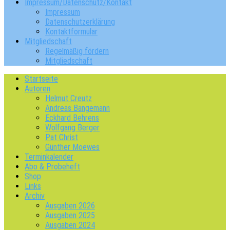
Impressum/Datenschutz/Kontakt
Impressum
Datenschutzerklärung
Kontaktformular
Mitgliedschaft
Regelmäßig fördern
Mitgliedschaft
Startseite
Autoren
Helmut Creutz
Andreas Bangemann
Eckhard Behrens
Wolfgang Berger
Pat Christ
Günther Moewes
Terminkalender
Abo & Probeheft
Shop
Links
Archiv
Ausgaben 2026
Ausgaben 2025
Ausgaben 2024