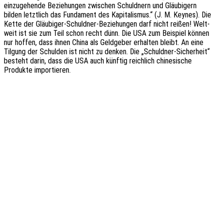
einzu­ge­hen­de Bezie­hun­gen zwischen Schuld­nern und Gläu­bi­gern
bilden letzt­lich das Funda­ment des Kapi­ta­lis­mus.“ (J. M. Keynes). Die
Kette der Gläu­bi­ger-Schuld­ner-Bezie­hun­gen darf nicht reißen! Welt­
weit ist sie zum Teil schon recht dünn. Die USA zum Beispiel können
nur hoffen, dass ihnen China als Geld­ge­ber erhal­ten bleibt. An eine
Tilgung der Schul­den ist nicht zu denken. Die „Schuld­ner-Sicher­heit“
besteht darin, dass die USA auch künf­tig reich­lich chine­si­sche
Produk­te importieren.