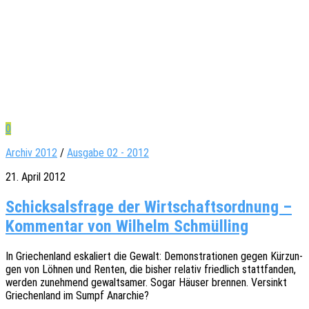
0
Archiv 2012
/
Ausgabe 02 - 2012
21. April 2012
Schicksalsfrage der Wirtschaftsordnung –
Kommentar von Wilhelm Schmülling
In Grie­chen­land eska­liert die Gewalt: Demons­tra­tio­nen gegen Kürzun­
gen von Löhnen und Renten, die bisher rela­tiv fried­lich statt­fan­den,
werden zuneh­mend gewalt­sa­mer. Sogar Häuser bren­nen. Versinkt
Grie­chen­land im Sumpf Anarchie?