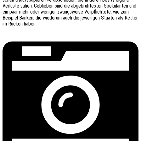
Verlus­te sahen. Geblie­ben sind die abge­brüh­tes­ten Speku­lan­ten und
ein paar mehr oder weni­ger zwangs­wei­se Verpflich­te­te, wie zum
Beispiel Banken, die wieder­um auch die jewei­li­gen Staa­ten als Retter
im Rücken haben.