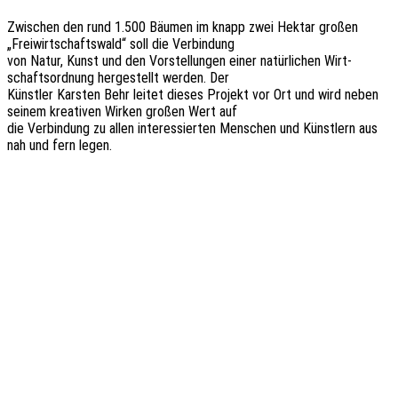
Zwischen den rund 1.500 Bäumen im knapp zwei Hektar großen
„Frei­wirt­schafts­wald“ soll die Verbindung
von Natur, Kunst und den Vorstel­lun­gen einer natür­li­chen Wirt­
schafts­ord­nung herge­stellt werden. Der
Künst­ler Kars­ten Behr leitet dieses Projekt vor Ort und wird neben
seinem krea­ti­ven Wirken großen Wert auf
die Verbin­dung zu allen inter­es­sier­ten Menschen und Künst­lern aus
nah und fern legen.