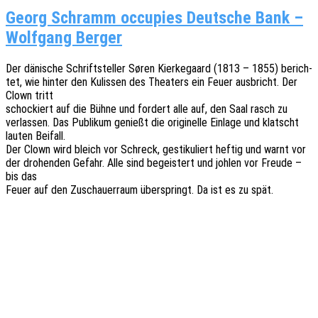
Georg Schramm occupies Deutsche Bank –
Wolfgang Berger
Der däni­sche Schrift­stel­ler Søren Kier­ke­gaard (1813 – 1855) berich­
tet, wie hinter den Kulis­sen des Thea­ters ein Feuer ausbricht. Der
Clown tritt
scho­ckiert auf die Bühne und fordert alle auf, den Saal rasch zu
verlas­sen. Das Publi­kum genießt die origi­nel­le Einla­ge und klatscht
lauten Beifall.
Der Clown wird bleich vor Schreck, gesti­ku­liert heftig und warnt vor
der drohen­den Gefahr. Alle sind begeis­tert und johlen vor Freude –
bis das
Feuer auf den Zuschau­er­raum über­springt. Da ist es zu spät.