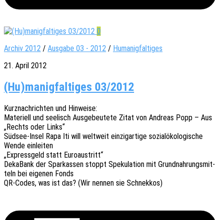
0
Archiv 2012
/
Ausgabe 03 - 2012
/
Humanigfaltiges
21. April 2012
(Hu)manigfaltiges 03/2012
Kurz­nach­rich­ten und Hinweise:
Mate­ri­ell und seelisch Ausge­beu­te­te Zitat von Andre­as Popp – Aus
„Rechts oder Links“
Südsee-Insel Rapa Iti will welt­weit einzig­ar­ti­ge sozi­al­öko­lo­gi­sche
Wende einleiten
„Express­geld statt Euroaustritt“
Deka­Bank der Spar­kas­sen stoppt Speku­la­ti­on mit Grund­nah­rungs­mit­
teln bei eige­nen Fonds
QR-Codes, was ist das? (Wir nennen sie Schnekkos)