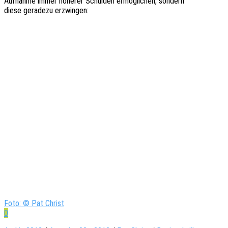
Aufnah­me immer höhe­rer Schul­den ermög­li­chen, sondern
diese gera­de­zu erzwingen:
Foto: © Pat Christ
0