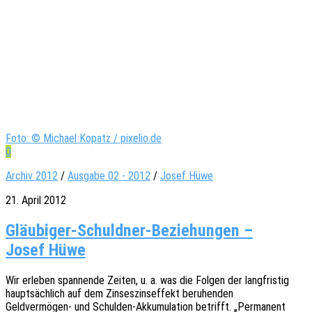
Foto: © Michael Kopatz / pixelio.de
0
Archiv 2012
/
Ausgabe 02 - 2012
/
Josef Hüwe
21. April 2012
Gläubiger-Schuldner-Beziehungen –
Josef Hüwe
Wir erle­ben span­nen­de Zeiten, u. a. was die Folgen der lang­fris­tig
haupt­säch­lich auf dem Zinses­zins­ef­fekt beruhenden
Geld­ver­mö­gen- und Schul­den-Akku­mu­la­ti­on betrifft. „Perma­nent