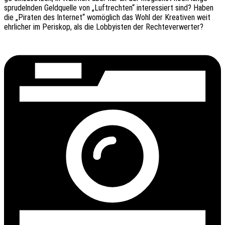
spru­deln­den Geld­quel­le von „Luft­rech­ten“ inter­es­siert sind? Haben
die „Pira­ten des Inter­net“ womög­lich das Wohl der Krea­ti­ven weit
ehrli­cher im Peri­skop, als die Lobby­is­ten der Rechteverwerter?