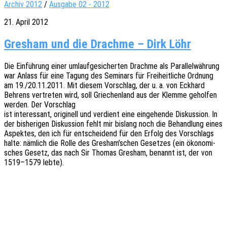
Archiv 2012
/
Ausgabe 02 - 2012
21. April 2012
Gresham und die Drachme – Dirk Löhr
Die Einfüh­rung einer umlauf­ge­si­cher­ten Drach­me als Paral­lel­wäh­rung
war Anlass für eine Tagung des Semi­nars für Frei­heit­li­che Ordnung
am 19./20.11.2011. Mit diesem Vorschlag, der u. a. von Eckhard
Behrens vertre­ten wird, soll Grie­chen­land aus der Klemme gehol­fen
werden. Der Vorschlag
ist inter­es­sant, origi­nell und verdient eine einge­hen­de Diskus­si­on. In
der bishe­ri­gen Diskus­si­on fehlt mir bislang noch die Behand­lung eines
Aspek­tes, den ich für entschei­dend für den Erfolg des Vorschlags
halte: nämlich die Rolle des Gresham’schen Geset­zes (ein ökono­mi­
sches Gesetz, das nach Sir Thomas Gres­ham, benannt ist, der von
1519–1579 lebte).