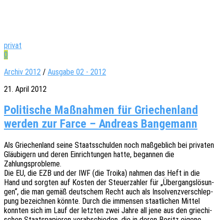
privat
0
Archiv 2012
/
Ausgabe 02 - 2012
21. April 2012
Politische Maßnahmen für Griechenland
werden zur Farce – Andreas Bangemann
Als Grie­chen­land seine Staats­schul­den noch maßgeb­lich bei priva­ten
Gläu­bi­gern und deren Einrich­tun­gen hatte, began­nen die
Zahlungsprobleme.
Die EU, die EZB und der IWF (die Troika) nahmen das Heft in die
Hand und sorg­ten auf Kosten der Steu­er­zah­ler für „Über­gangs­lö­sun­
gen“, die man gemäß deut­schem Recht auch als Insol­venz­ver­schlep­
pung bezeich­nen könnte. Durch die immensen staat­li­chen Mittel
konn­ten sich im Lauf der letz­ten zwei Jahre all jene aus den grie­chi­
schen Staats­pa­pie­ren verab­schie­den, die in deren Besitz eigene