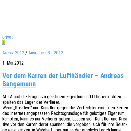
privat
1
Archiv 2012
/
Ausgabe 03 - 2012
1. Mai 2012
Vor dem Karren der Lufthändler – Andreas
Bangemann
ACTA und die Fragen zu geis­ti­gem Eigen­tum und Urhe­ber­rech­ten
spal­ten das Lager der Verlierer.
Wenn „Krea­ti­ve“ und Künst­ler gegen die Verfech­ter einer den Zeiten
des Inter­net ange­pass­ten Rechts­grund­la­ge für geis­ti­ges Eigen­tum
kämp­fen, kann es nur Verlie­rer geben. Lassen sich Künst­ler und Krea­
ti­ve vor den Karren derer span­nen, die vorge­ben, sich für ihre Belan­
ge einzu­set­zen, in Wahr­heit aber nur an der möglichst noch lange