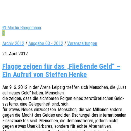
© Martin Bangemann
0
Archiv 2012
/
Ausgabe 03 - 2012
/
Veranstaltungen
21. April 2012
Flagge zeigen für das „Fließende Geld“ –
Ein Aufruf von Steffen Henke
Am 9. 6. 2012 in der Arena Leip­zig tref­fen sich Menschen, die „Lust
auf neues Geld“ haben. Menschen,
die zeigen, dass die sicht­ba­ren Folgen eines zerstö­re­ri­schen Geld­
sys­tems, eine Gele­gen­heit sind, sich
für etwas Neues einzu­set­zen. Menschen, die wie Millio­nen andere
gegen die Macht des Geldes und den Dschun­gel des inter­na­tio­na­len
Finanz­mark­tes sind. Menschen, die demons­trie­ren, jedoch nicht
gegen etwas Uner­klär­ba­res, sondern für echte Alter­na­ti­ven.