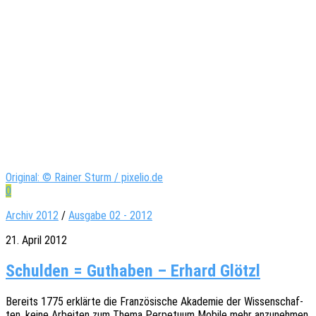
Original: © Rainer Sturm / pixelio.de
0
Archiv 2012
/
Ausgabe 02 - 2012
21. April 2012
Schulden = Guthaben – Erhard Glötzl
Bereits 1775 erklär­te die Fran­zö­si­sche Akade­mie der Wissen­schaf­
ten, keine Arbei­ten zum Thema Perpe­tu­um Mobile mehr anzu­neh­men