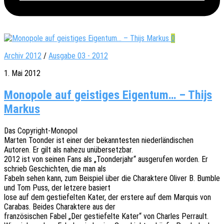
0
Archiv 2012
/
Ausgabe 03 - 2012
1. Mai 2012
Monopole auf geistiges Eigentum… – Thijs
Markus
Das Copy­right-Mono­pol
Marten Toon­der ist einer der bekann­tes­ten nieder­län­di­schen
Autoren. Er gilt als nahezu unübersetzbar.
2012 ist von seinen Fans als „Toon­der­jahr“ ausge­ru­fen worden. Er
schrieb Geschich­ten, die man als
Fabeln sehen kann, zum Beispiel über die Charak­te­re Oliver B. Bumble
und Tom Puss, der letze­re basiert
lose auf dem gestie­fel­ten Kater, der erste­re auf dem Marquis von
Cara­bas. Beides Charak­te­re aus der
fran­zö­si­schen Fabel „Der gestie­fel­te Kater“ von Charles Perrault.