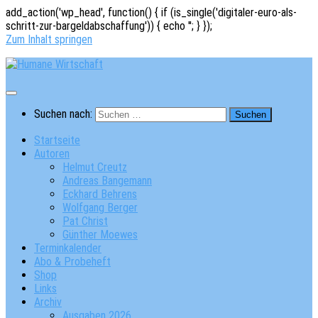
add_action('wp_head', function() { if (is_single('digitaler-euro-als-
schritt-zur-bargeldabschaffung')) { echo '
'; } });
Zum Inhalt springen
Suchen nach:
Startseite
Autoren
Helmut Creutz
Andreas Bangemann
Eckhard Behrens
Wolfgang Berger
Pat Christ
Günther Moewes
Terminkalender
Abo & Probeheft
Shop
Links
Archiv
Ausgaben 2026