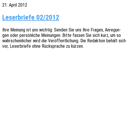
21. April 2012
Leserbriefe 02/2012
Ihre Meinung ist uns wich­tig. Senden Sie uns Ihre Fragen, Anre­gun­
gen oder persön­li­che Meinun­gen. Bitte fassen Sie sich kurz, um so
wahr­schein­li­cher wird die Veröf­fent­li­chung. Die Redak­ti­on behält sich
vor, Leser­brie­fe ohne Rück­spra­che zu kürzen.