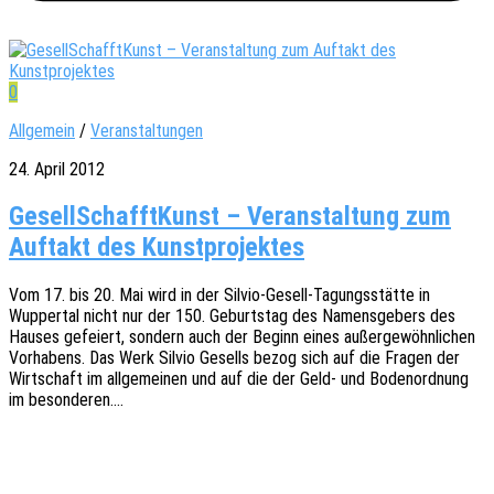
0
Allgemein
/
Veranstaltungen
24. April 2012
GesellSchafftKunst – Veranstaltung zum
Auftakt des Kunstprojektes
Vom 17. bis 20. Mai wird in der Silvio-Gesell-Tagungs­­­stä­t­­te in
Wupper­tal nicht nur der 150. Geburts­tag des Namens­ge­bers des
Hauses gefei­ert, sondern auch der Beginn eines außer­ge­wöhn­li­chen
Vorha­bens. Das Werk Silvio Gesells bezog sich auf die Fragen der
Wirt­schaft im allge­mei­nen und auf die der Geld- und Boden­ord­nung
im besonderen.…