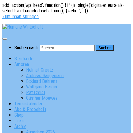
add_action('wp_head', function() { if (is_single('digitaler-euro-als-
schritt-zur-bargeldabschaffung')) { echo '
'; } });
Zum Inhalt springen
Suchen nach:
Startseite
Autoren
Helmut Creutz
Andreas Bangemann
Eckhard Behrens
Wolfgang Berger
Pat Christ
Günther Moewes
Terminkalender
Abo & Probeheft
Shop
Links
Archiv
Ausgaben 2026