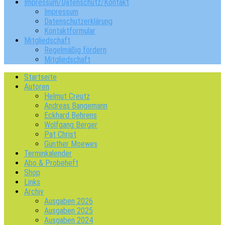
Impressum/Datenschutz/Kontakt
Impressum
Datenschutzerklärung
Kontaktformular
Mitgliedschaft
Regelmäßig fördern
Mitgliedschaft
Startseite
Autoren
Helmut Creutz
Andreas Bangemann
Eckhard Behrens
Wolfgang Berger
Pat Christ
Günther Moewes
Terminkalender
Abo & Probeheft
Shop
Links
Archiv
Ausgaben 2026
Ausgaben 2025
Ausgaben 2024