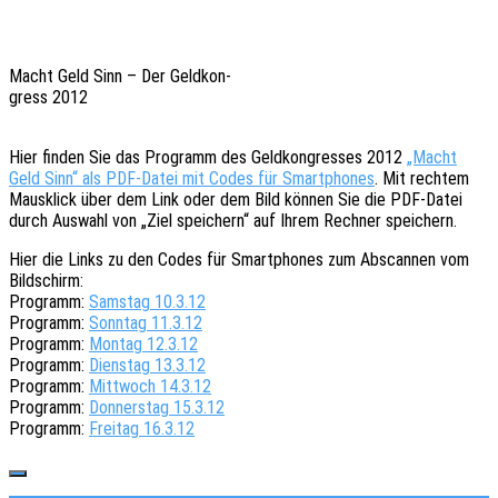
Macht Geld Sinn – Der Geld­kon­
gress 2012
Hier finden Sie das Programm des Geld­kon­gres­ses 2012
„Macht
Geld Sinn“ als PDF-Datei mit Codes für Smart­phones
. Mit rech­tem
Maus­klick über dem Link oder dem Bild können Sie die PDF-Datei
durch Auswahl von „Ziel spei­chern“ auf Ihrem Rech­ner speichern.
Hier die Links zu den Codes für Smart­phones zum Abscan­nen vom
Bildschirm:
Programm:
Sams­tag 10.3.12
Programm:
Sonn­tag 11.3.12
Programm:
Montag 12.3.12
Programm:
Diens­tag 13.3.12
Programm:
Mitt­woch 14.3.12
Programm:
Donners­tag 15.3.12
Programm:
Frei­tag 16.3.12