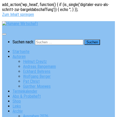
add_action('wp_head', function() { if (is_single('digitaler-euro-als-
schritt-zur-bargeldabschaffung')) { echo '
'; } });
Zum Inhalt springen
Suchen nach:
Startseite
Autoren
Helmut Creutz
Andreas Bangemann
Eckhard Behrens
Wolfgang Berger
Pat Christ
Günther Moewes
Terminkalender
Abo & Probeheft
Shop
Links
Archiv
Ausgaben 2026