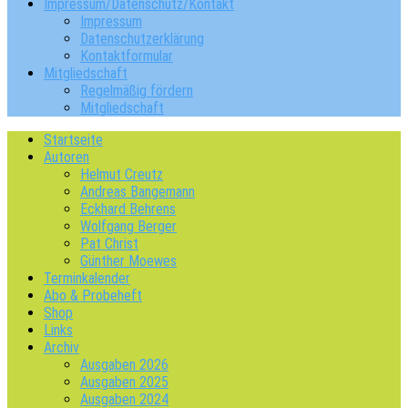
Impressum/Datenschutz/Kontakt
Impressum
Datenschutzerklärung
Kontaktformular
Mitgliedschaft
Regelmäßig fördern
Mitgliedschaft
Startseite
Autoren
Helmut Creutz
Andreas Bangemann
Eckhard Behrens
Wolfgang Berger
Pat Christ
Günther Moewes
Terminkalender
Abo & Probeheft
Shop
Links
Archiv
Ausgaben 2026
Ausgaben 2025
Ausgaben 2024