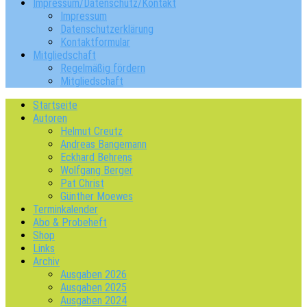
Impressum/Datenschutz/Kontakt
Impressum
Datenschutzerklärung
Kontaktformular
Mitgliedschaft
Regelmäßig fördern
Mitgliedschaft
Startseite
Autoren
Helmut Creutz
Andreas Bangemann
Eckhard Behrens
Wolfgang Berger
Pat Christ
Günther Moewes
Terminkalender
Abo & Probeheft
Shop
Links
Archiv
Ausgaben 2026
Ausgaben 2025
Ausgaben 2024