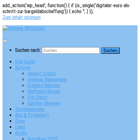
add_action('wp_head', function() { if (is_single('digitaler-euro-als-
schritt-zur-bargeldabschaffung')) { echo '
'; } });
Zum Inhalt springen
Suchen nach:
Startseite
Autoren
Helmut Creutz
Andreas Bangemann
Eckhard Behrens
Wolfgang Berger
Pat Christ
Günther Moewes
Terminkalender
Abo & Probeheft
Shop
Links
Archiv
Ausgaben 2026