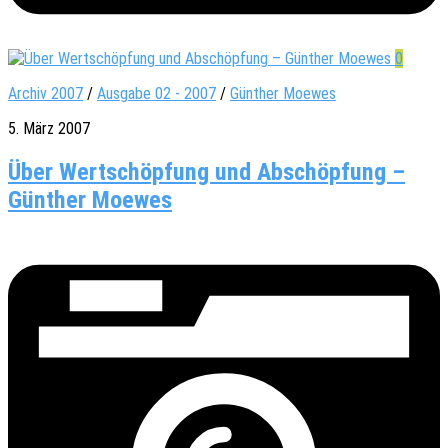
0
Archiv 2007
/
Ausgabe 02 - 2007
/
Günther Moewes
5. März 2007
Über Wertschöpfung und Abschöpfung –
Günther Moewes