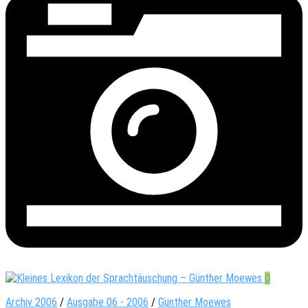
0
Archiv 2006
/
Ausgabe 06 - 2006
/
Günther Moewes