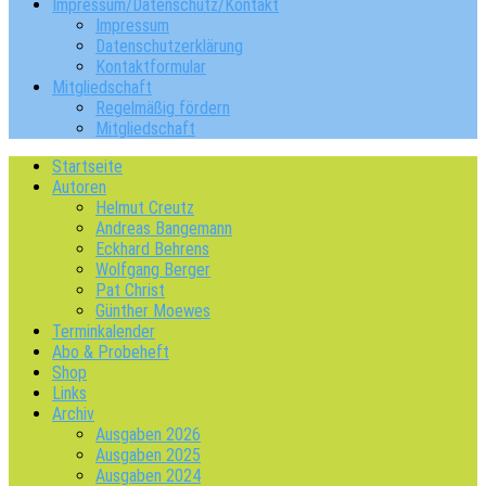
Impressum/Datenschutz/Kontakt
Impressum
Datenschutzerklärung
Kontaktformular
Mitgliedschaft
Regelmäßig fördern
Mitgliedschaft
Startseite
Autoren
Helmut Creutz
Andreas Bangemann
Eckhard Behrens
Wolfgang Berger
Pat Christ
Günther Moewes
Terminkalender
Abo & Probeheft
Shop
Links
Archiv
Ausgaben 2026
Ausgaben 2025
Ausgaben 2024