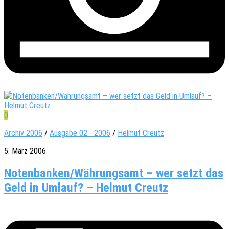
0
Archiv 2006
/
Ausgabe 02 - 2006
/
Helmut Creutz
5. März 2006
Notenbanken/Währungsamt – wer setzt das
Geld in Umlauf? – Helmut Creutz