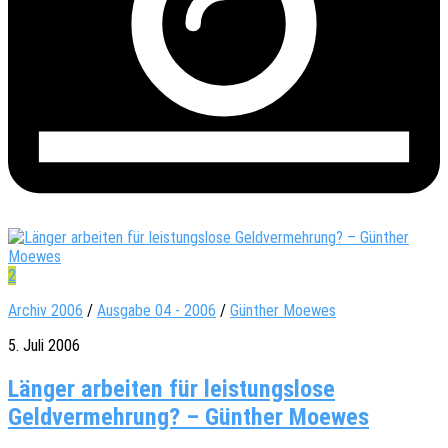
2
Archiv 2006
/
Ausgabe 04 - 2006
/
Günther Moewes
5. Juli 2006
Länger arbeiten für leistungslose
Geldvermehrung? – Günther Moewes