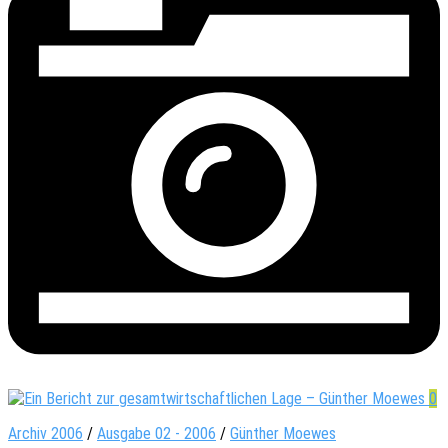
0
Archiv 2006
/
Ausgabe 02 - 2006
/
Günther Moewes