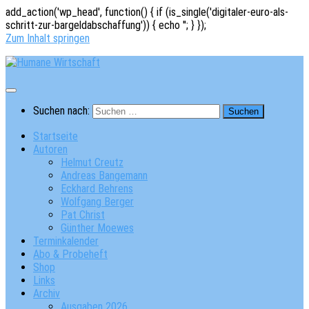
add_action('wp_head', function() { if (is_single('digitaler-euro-als-
schritt-zur-bargeldabschaffung')) { echo '
'; } });
Zum Inhalt springen
Suchen nach:
Startseite
Autoren
Helmut Creutz
Andreas Bangemann
Eckhard Behrens
Wolfgang Berger
Pat Christ
Günther Moewes
Terminkalender
Abo & Probeheft
Shop
Links
Archiv
Ausgaben 2026