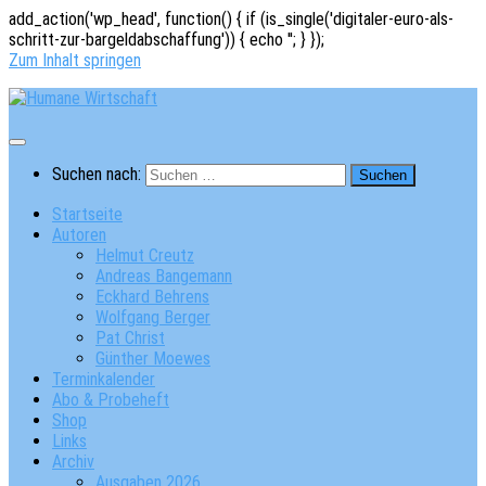
add_action('wp_head', function() { if (is_single('digitaler-euro-als-
schritt-zur-bargeldabschaffung')) { echo '
'; } });
Zum Inhalt springen
Suchen nach:
Startseite
Autoren
Helmut Creutz
Andreas Bangemann
Eckhard Behrens
Wolfgang Berger
Pat Christ
Günther Moewes
Terminkalender
Abo & Probeheft
Shop
Links
Archiv
Ausgaben 2026