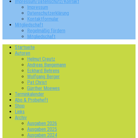
Impressum/Datenschutz/Kontakt
Impressum
Datenschutzerklärung
Kontaktformular
Mitgliedschaft
Regelmäßig fördern
Mitgliedschaft
Startseite
Autoren
Helmut Creutz
Andreas Bangemann
Eckhard Behrens
Wolfgang Berger
Pat Christ
Günther Moewes
Terminkalender
Abo & Probeheft
Shop
Links
Archiv
Ausgaben 2026
Ausgaben 2025
Ausgaben 2024