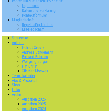
Impressum/Datenschutz/Kontakt
Impressum
Datenschutzerklärung
Kontaktformular
Mitgliedschaft
Regelmäßig fördern
Mitgliedschaft
Startseite
Autoren
Helmut Creutz
Andreas Bangemann
Eckhard Behrens
Wolfgang Berger
Pat Christ
Günther Moewes
Terminkalender
Abo & Probeheft
Shop
Links
Archiv
Ausgaben 2026
Ausgaben 2025
Ausgaben 2024