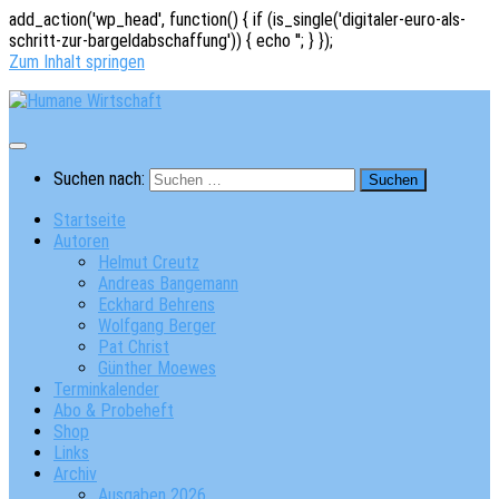
add_action('wp_head', function() { if (is_single('digitaler-euro-als-
schritt-zur-bargeldabschaffung')) { echo '
'; } });
Zum Inhalt springen
Suchen nach:
Startseite
Autoren
Helmut Creutz
Andreas Bangemann
Eckhard Behrens
Wolfgang Berger
Pat Christ
Günther Moewes
Terminkalender
Abo & Probeheft
Shop
Links
Archiv
Ausgaben 2026