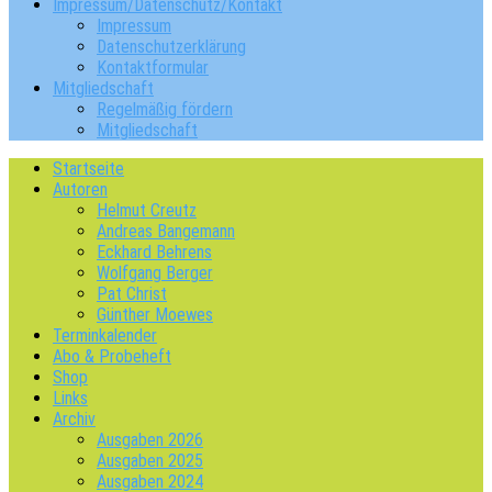
Impressum/Datenschutz/Kontakt
Impressum
Datenschutzerklärung
Kontaktformular
Mitgliedschaft
Regelmäßig fördern
Mitgliedschaft
Startseite
Autoren
Helmut Creutz
Andreas Bangemann
Eckhard Behrens
Wolfgang Berger
Pat Christ
Günther Moewes
Terminkalender
Abo & Probeheft
Shop
Links
Archiv
Ausgaben 2026
Ausgaben 2025
Ausgaben 2024