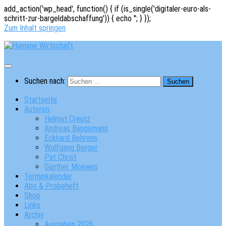
add_action('wp_head', function() { if (is_single('digitaler-euro-als-
schritt-zur-bargeldabschaffung')) { echo '
'; } });
Zum Inhalt springen
Suchen nach:
Startseite
Autoren
Helmut Creutz
Andreas Bangemann
Eckhard Behrens
Wolfgang Berger
Pat Christ
Günther Moewes
Terminkalender
Abo & Probeheft
Shop
Links
Archiv
Ausgaben 2026