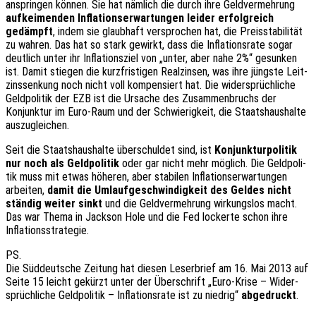
ansprin­gen können. Sie hat nämlich die durch ihre Geld­ver­meh­rung
aufkei­men­den Infla­ti­ons­er­war­tun­gen leider erfolg­reich
gedämpft
, indem sie glaub­haft verspro­chen hat, die Preis­sta­bi­li­tät
zu wahren. Das hat so stark gewirkt, dass die Infla­ti­ons­ra­te sogar
deut­lich unter ihr Infla­ti­ons­ziel von „unter, aber nahe 2%“ gesun­ken
ist. Damit stie­gen die kurz­fris­ti­gen Real­zin­sen, was ihre jüngs­te Leit­
zins­sen­kung noch nicht voll kompen­siert hat. Die wider­sprüch­li­che
Geld­po­li­tik der EZB ist die Ursa­che des Zusam­men­bruchs der
Konjunk­tur im Euro-Raum und der Schwie­rig­keit, die Staats­haus­hal­te
auszugleichen.
Seit die Staats­haus­hal­te über­schul­det sind, ist
Konjunk­tur­po­li­tik
nur noch als Geld­po­li­tik
oder gar nicht mehr möglich. Die Geld­po­li­
tik muss mit etwas höhe­ren, aber stabi­len Infla­ti­ons­er­war­tun­gen
arbei­ten,
damit die Umlauf­ge­schwin­dig­keit des Geldes nicht
stän­dig weiter sinkt
und die Geld­ver­meh­rung wirkungs­los macht.
Das war Thema in Jack­son Hole und die Fed locker­te schon ihre
Inflationsstrategie.
PS.
Die Süddeut­sche Zeitung hat diesen Leser­brief am 16. Mai 2013 auf
Seite 15 leicht gekürzt unter der Über­schrift „Euro-Krise – Wider­
sprüch­li­che Geld­po­li­tik – Infla­ti­ons­ra­te ist zu nied­rig“
abge­druckt
.