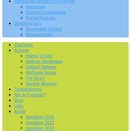
Impressum/Datenschutz/Kontakt
Impressum
Datenschutzerklärung
Kontaktformular
Mitgliedschaft
Regelmäßig fördern
Mitgliedschaft
Startseite
Autoren
Helmut Creutz
Andreas Bangemann
Eckhard Behrens
Wolfgang Berger
Pat Christ
Günther Moewes
Terminkalender
Abo & Probeheft
Shop
Links
Archiv
Ausgaben 2026
Ausgaben 2025
Ausgaben 2024