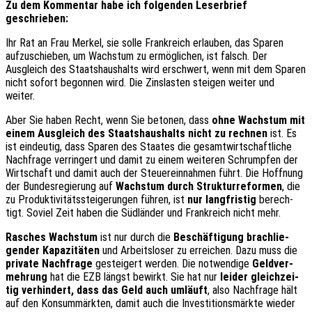
Zu dem Kommen­tar habe ich folgen­den Leser­brief
geschrieben:
Ihr Rat an Frau Merkel, sie solle Frank­reich erlau­ben, das Sparen
aufzu­schie­ben, um Wachs­tum zu ermög­li­chen, ist falsch. Der
Ausgleich des Staats­haus­halts wird erschwert, wenn mit dem Sparen
nicht sofort begon­nen wird. Die Zins­las­ten stei­gen weiter und
weiter.
Aber Sie haben Recht, wenn Sie beto­nen, dass
ohne Wachs­tum mit
einem Ausgleich des Staats­haus­halts nicht zu rech­nen
ist. Es
ist eindeu­tig, dass Sparen des Staa­tes die gesamt­wirt­schaft­li­che
Nach­fra­ge verrin­gert und damit zu einem weite­ren Schrump­fen der
Wirt­schaft und damit auch der Steu­er­ein­nah­men führt. Die Hoff­nung
der Bundes­re­gie­rung auf
Wachs­tum durch Struk­tur­re­for­men
, die
zu Produk­ti­vi­täts­stei­ge­run­gen führen, ist
nur lang­fris­tig
berech­
tigt. Soviel Zeit haben die Südlän­der und Frank­reich nicht mehr.
Rasches Wachs­tum
ist nur durch die
Beschäf­ti­gung brach­lie­
gen­der Kapa­zi­tä­ten
und Arbeits­lo­ser zu errei­chen. Dazu muss die
priva­te Nach­fra­ge
gestei­gert werden. Die notwen­di­ge
Geld­ver­
meh­rung
hat die EZB längst bewirkt. Sie hat nur
leider gleich­zei­
tig verhin­dert, dass das Geld auch umläuft
, also Nach­fra­ge hält
auf den Konsum­märk­ten, damit auch die Inves­ti­ti­ons­märk­te wieder