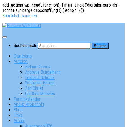
add_action('wp_head', function() { if (is_single('digitaler-euro-als-
schritt-zur-bargeldabschaffung')) { echo '
'; } });
Zum Inhalt springen
Suchen nach:
Startseite
Autoren
Helmut Creutz
Andreas Bangemann
Eckhard Behrens
Wolfgang Berger
Pat Christ
Günther Moewes
Terminkalender
Abo & Probeheft
Shop
Links
Archiv
Ausgaben 2026