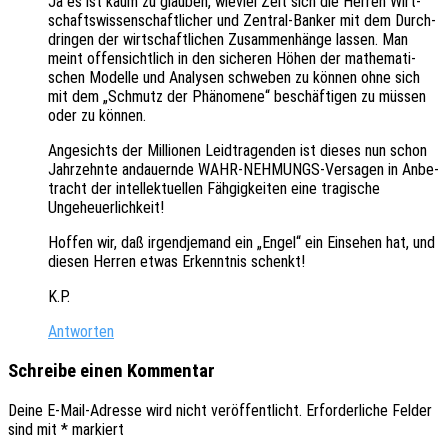
Ja es ist kaum zu glau­ben, wieviel Zeit sich die Herren Wirt­
schafts­wis­sen­schaft­li­cher und Zentral-Banker mit dem Durch­
drin­gen der wirt­schaft­li­chen Zusam­men­hän­ge lassen. Man
meint offen­sicht­lich in den siche­ren Höhen der mathe­ma­ti­
schen Model­le und Analy­sen schwe­ben zu können ohne sich
mit dem „Schmutz der Phäno­me­ne“ beschäf­ti­gen zu müssen
oder zu können.
Ange­sichts der Millio­nen Leid­tra­gen­den ist dieses nun schon
Jahr­zehn­te andau­ern­de WAHR-NEHMUNGS-Versa­gen in Anbe­
tracht der intel­lek­tu­el­len Fähgig­kei­ten eine tragi­sche
Ungeheuerlichkeit!
Hoffen wir, daß irgend­je­mand ein „Engel“ ein Einse­hen hat, und
diesen Herren etwas Erkennt­nis schenkt!
K.P.
Antworten
Schreibe einen Kommentar
Deine E-Mail-Adresse wird nicht veröffentlicht.
Erforderliche Felder
sind mit
*
markiert