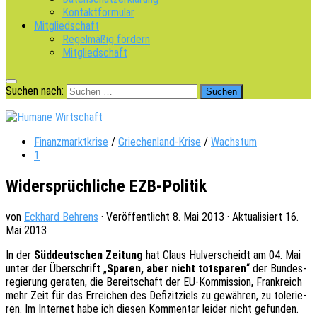
Kontaktformular
Mitgliedschaft
Regelmäßig fördern
Mitgliedschaft
Suchen nach:
Finanzmarktkrise
/
Griechenland-Krise
/
Wachstum
1
Widersprüchliche EZB-Politik
von
Eckhard Behrens
· Veröffentlicht
8. Mai 2013
· Aktualisiert
16.
Mai 2013
In der
Süddeut­schen Zeitung
hat Claus Hulver­scheidt am 04. Mai
unter der Über­schrift „
Sparen, aber nicht totspa­ren
“ der Bundes­
re­gie­rung gera­ten, die Bereit­schaft der EU-Kommis­si­on, Frank­reich
mehr Zeit für das Errei­chen des Defi­zit­ziels zu gewäh­ren, zu tole­rie­
ren. Im Inter­net habe ich diesen Kommen­tar leider nicht gefun­den.