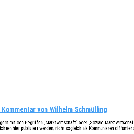
n Kom­men­tar von Wil­helm Schmülling
ern mit den Begrif­fen „Markt­wirt­schaft“ oder „Sozia­le Markt­wirt­schaft“
sich­ten hier publi­ziert werden, nicht sogleich als Kommu­nis­ten diffa­mi