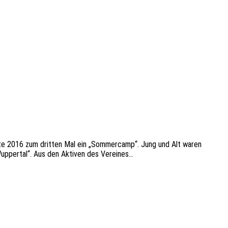
e­te 2016 zum drit­ten Mal ein „Sommer­camp“. Jung und Alt waren
 Wupper­tal“. Aus den Akti­ven des Vereines…