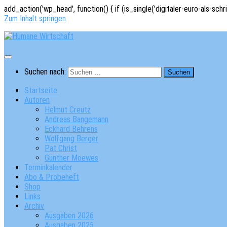
add_action('wp_head', function() { if (is_single('digitaler-euro-als-schr
Zum Inhalt springen
Suchen nach:
Startseite
Autoren
Helmut Creutz
Andreas Bangemann
Eckhard Behrens
Wolfgang Berger
Pat Christ
Günther Moewes
Terminkalender
Abo & Probeheft
Shop
Links
Archiv
Ausgaben 2026
Ausgaben 2025