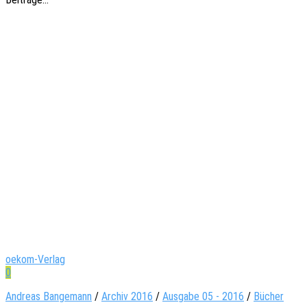
oekom-Verlag
0
Andreas Bangemann
/
Archiv 2016
/
Ausgabe 05 - 2016
/
Bücher