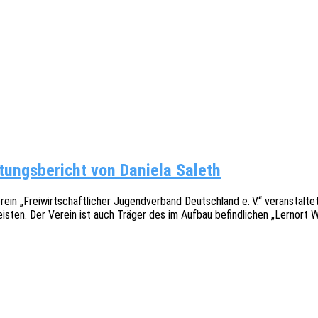
­tungs­be­richt von Daniela Saleth
ei­wirt­schaft­li­cher Jugend­ver­band Deutsch­land e. V.“ veran­stal­t
 leis­ten. Der Verein ist auch Träger des im Aufbau befind­li­chen „Lern­ort