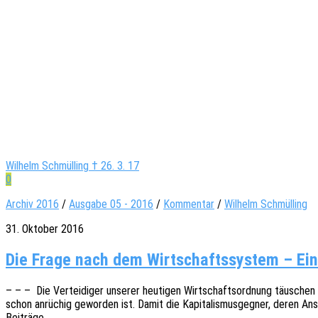
Wilhelm Schmülling † 26. 3. 17
0
Archiv 2016
/
Ausgabe 05 - 2016
/
Kommentar
/
Wilhelm Schmülling
31. Oktober 2016
Die Frage nach dem Wirt­schafts­sys­tem – Ei
– – – Die Vertei­di­ger unse­rer heuti­gen Wirt­schafts­ord­nung täuschen g
schon anrü­chig gewor­den ist. Damit die Kapi­ta­lis­mus­geg­ner, deren An
Beiträge…