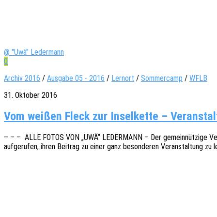
@ "Uwä" Ledermann
0
Archiv 2016
/
Ausgabe 05 - 2016
/
Lernort
/
Sommercamp
/
WFLB
31. Oktober 2016
Vom wei­ßen Fleck zur Insel­kette – Ver­an­stal
– – – ALLE FOTOS VON „UWÄ“ LEDERMANN – Der gemein­nüt­zi­ge Verein „Fr
aufge­ru­fen, ihren Beitrag zu einer ganz beson­de­ren Veran­stal­tung zu