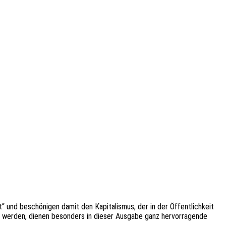
 und beschö­ni­gen damit den Kapi­ta­lis­mus, der in der Öffent­lich­keit
ert werden, dienen beson­ders in dieser Ausga­be ganz hervor­ra­gen­de