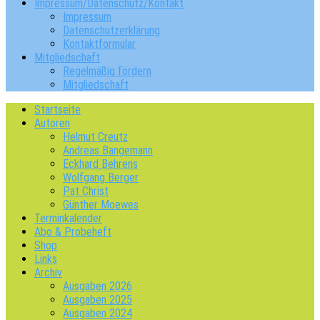
Impressum/Datenschutz/Kontakt
Impressum
Datenschutzerklärung
Kontaktformular
Mitgliedschaft
Regelmäßig fördern
Mitgliedschaft
Startseite
Autoren
Helmut Creutz
Andreas Bangemann
Eckhard Behrens
Wolfgang Berger
Pat Christ
Günther Moewes
Terminkalender
Abo & Probeheft
Shop
Links
Archiv
Ausgaben 2026
Ausgaben 2025
Ausgaben 2024