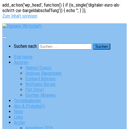
add_action('wp_head', function() { if (is_single('digitaler-euro-als-
schritt-zur-bargeldabschaffung')) { echo '
'; } });
Zum Inhalt springen
Suchen nach:
Startseite
Autoren
Helmut Creutz
Andreas Bangemann
Eckhard Behrens
Wolfgang Berger
Pat Christ
Günther Moewes
Terminkalender
Abo & Probeheft
Shop
Links
Archiv
Ausgaben 2026