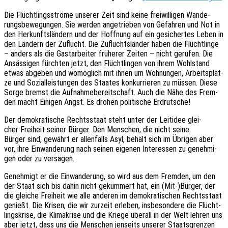
Die Flücht­lings­strö­me unse­rer Zeit sind keine frei­wil­li­gen Wande­
rungs­be­we­gun­gen. Sie werden ange­trie­ben von Gefah­ren und Not in
den Herkunfts­län­dern und der Hoff­nung auf ein gesi­cher­tes Leben in
den Ländern der Zuflucht. Die Zufluchts­län­der haben die Flücht­lin­ge
– anders als die Gast­ar­bei­ter frühe­rer Zeiten – nicht geru­fen. Die
Ansäs­si­gen fürch­ten jetzt, den Flücht­lin­gen von ihrem Wohl­stand
etwas abge­ben und womög­lich mit ihnen um Wohnun­gen, Arbeits­plät­
ze und Sozi­al­leis­tun­gen des Staa­tes konkur­rie­ren zu müssen. Diese
Sorge bremst die Aufnah­me­be­reit­schaft. Auch die Nähe des Frem­
den macht Eini­gen Angst. Es drohen poli­ti­sche Erdrutsche!
Der demo­kra­ti­sche Rechts­staat steht unter der Leit­idee glei­
cher Frei­heit seiner Bürger. Den Menschen, die nicht seine
Bürger sind, gewährt er allen­falls Asyl, behält sich im Übri­gen aber
vor, ihre Einwan­de­rung nach seinen eige­nen Inter­es­sen zu geneh­mi­
gen oder zu versagen.
Geneh­migt er die Einwan­de­rung, so wird aus dem Frem­den, um den
der Staat sich bis dahin nicht geküm­mert hat, ein (Mit-)Bürger, der
die glei­che Frei­heit wie alle ande­ren im demo­kra­ti­schen Rechts­staat
genießt. Die Krisen, die wir zurzeit erle­ben, insbe­son­de­re die Flücht­
lings­kri­se, die Klima­kri­se und die Kriege über­all in der Welt lehren uns
aber jetzt, dass uns die Menschen jenseits unse­rer Staats­gren­zen