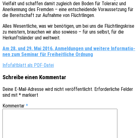
Viel­falt und schaf­fen damit zugleich den Boden für Tole­ranz und
Aner­ken­nung des Frem­den – eine entschei­den­de Voraus­set­zung für
die Bereit­schaft zur Aufnah­me von Flüchtlingen.
Alles Wesent­li­che, was wir benö­ti­gen, um bei uns die Flücht­lings­kri­se
zu meis­tern, brau­chen wir also sowie­so – für uns selbst, für die
Herkunfts­län­der und weltweit.
Am 28. und 29. Mai 2016. Anmel­dun­gen und weite­re Infor­ma­tio­
nen zum Semi­nar für Frei­heit­li­che Ordnung
Info­falt­blatt als PDF-Datei
Schreibe einen Kommentar
Deine E-Mail-Adresse wird nicht veröffentlicht.
Erforderliche Felder
sind mit
*
markiert
Kommentar
*