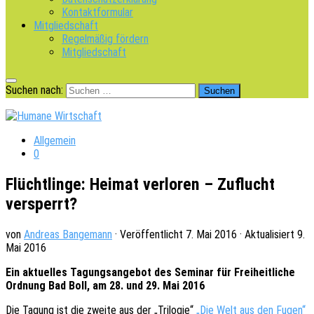
Kontaktformular
Mitgliedschaft
Regelmäßig fördern
Mitgliedschaft
Suchen nach:
Allgemein
0
Flüchtlinge: Heimat verloren – Zuflucht
versperrt?
von
Andreas Bangemann
· Veröffentlicht
7. Mai 2016
· Aktualisiert
9.
Mai 2016
Ein aktu­el­les Tagungs­an­ge­bot des Semi­nar für Frei­heit­li­che
Ordnung Bad Boll, am 28. und 29. Mai 2016
Die Tagung ist die zweite aus der „Trilo­gie“
„Die Welt aus den Fugen“