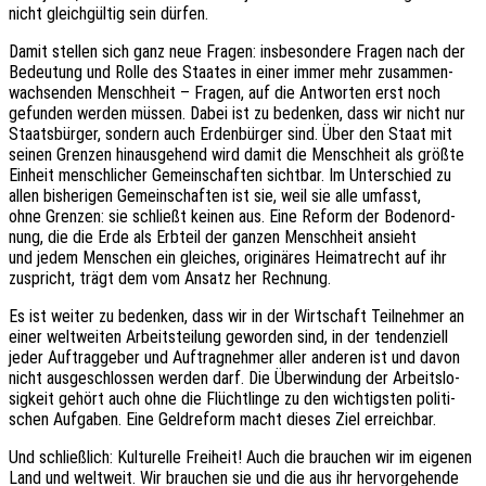
nicht gleich­gül­tig sein dürfen.
Damit stel­len sich ganz neue Fragen: insbe­son­de­re Fragen nach der
Bedeu­tung und Rolle des Staa­tes in einer immer mehr zusam­men­
wach­sen­den Mensch­heit – Fragen, auf die Antwor­ten erst noch
gefun­den werden müssen. Dabei ist zu beden­ken, dass wir nicht nur
Staats­bür­ger, sondern auch Erden­bür­ger sind. Über den Staat mit
seinen Gren­zen hinaus­ge­hend wird damit die Mensch­heit als größte
Einheit mensch­li­cher Gemein­schaf­ten sicht­bar. Im Unter­schied zu
allen bishe­ri­gen Gemein­schaf­ten ist sie, weil sie alle umfasst,
ohne Gren­zen: sie schließt keinen aus. Eine Reform der Boden­ord­
nung, die die Erde als Erbteil der ganzen Mensch­heit ansieht
und jedem Menschen ein glei­ches, origi­nä­res Heimat­recht auf ihr
zuspricht, trägt dem vom Ansatz her Rechnung.
Es ist weiter zu beden­ken, dass wir in der Wirt­schaft Teil­neh­mer an
einer welt­wei­ten Arbeits­tei­lung gewor­den sind, in der tenden­zi­ell
jeder Auftrag­ge­ber und Auftrag­neh­mer aller ande­ren ist und davon
nicht ausge­schlos­sen werden darf. Die Über­win­dung der Arbeits­lo­
sig­keit gehört auch ohne die Flücht­lin­ge zu den wich­tigs­ten poli­ti­
schen Aufga­ben. Eine Geld­re­form macht dieses Ziel erreichbar.
Und schließ­lich: Kultu­rel­le Frei­heit! Auch die brau­chen wir im eige­nen
Land und welt­weit. Wir brau­chen sie und die aus ihr hervor­ge­hen­de