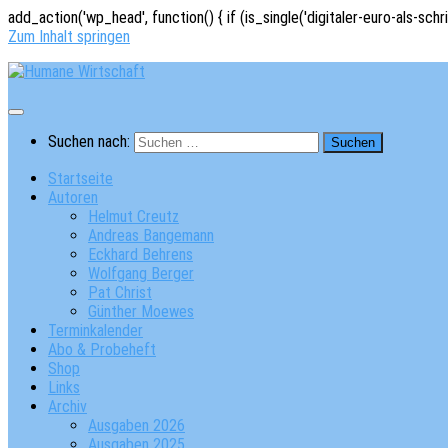
add_action('wp_head', function() { if (is_single('digitaler-euro-als-schr
Zum Inhalt springen
Suchen nach:
Startseite
Autoren
Helmut Creutz
Andreas Bangemann
Eckhard Behrens
Wolfgang Berger
Pat Christ
Günther Moewes
Terminkalender
Abo & Probeheft
Shop
Links
Archiv
Ausgaben 2026
Ausgaben 2025