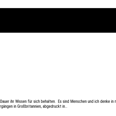
 auf Dauer ihr Wissen für sich behal­ten. Es sind Menschen und ich denke 
­gen in Groß­bri­tan­ni­en, abge­druckt in…