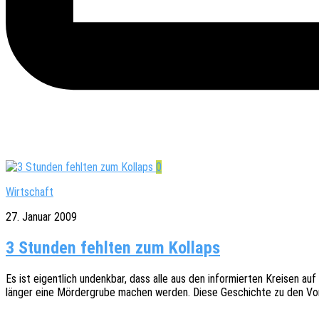
0
Wirtschaft
27. Januar 2009
3 Stunden fehlten zum Kollaps
Es ist eigent­lich undenk­bar, dass alle aus den infor­mier­ten Krei­sen
länger eine Mörder­gru­be machen werden. Diese Geschich­te zu den Vorgän