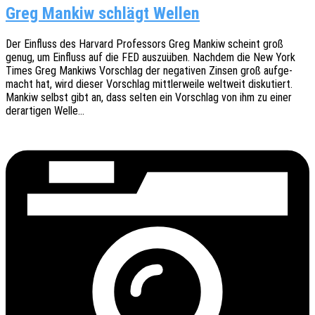
Greg Mankiw schlägt Wellen
Der Einfluss des Harvard Profes­sors Greg Mankiw scheint groß
genug, um Einfluss auf die FED auszu­üben. Nach­dem die New York
Times Greg Mankiws Vorschlag der nega­ti­ven Zinsen groß aufge­
macht hat, wird dieser Vorschlag mitt­ler­wei­le welt­weit disku­tiert.
Mankiw selbst gibt an, dass selten ein Vorschlag von ihm zu einer
derar­ti­gen Welle…