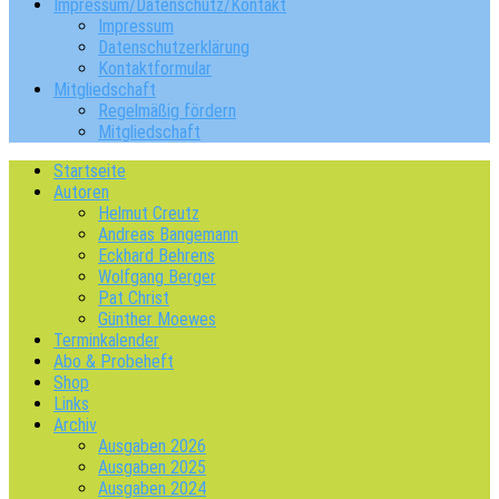
Impressum/Datenschutz/Kontakt
Impressum
Datenschutzerklärung
Kontaktformular
Mitgliedschaft
Regelmäßig fördern
Mitgliedschaft
Startseite
Autoren
Helmut Creutz
Andreas Bangemann
Eckhard Behrens
Wolfgang Berger
Pat Christ
Günther Moewes
Terminkalender
Abo & Probeheft
Shop
Links
Archiv
Ausgaben 2026
Ausgaben 2025
Ausgaben 2024