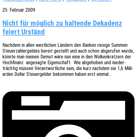
25. Februar 2009
Nicht für möglich zu haltende Dekadenz
feiert Urständ
Nach­dem in allen west­li­chen Ländern den Banken riesi­ge Summen
Steu­er­zah­l­er­gel­des bereit gestellt und auch schon abge­ru­fen wurde,
könnte man meinen Demut wäre nun eine in den Wolken­krat­zern der
Hoch­fi­nanz ange­sag­te Eigen­schaft. Wie abge­ho­ben und nieder­
träch­tig müssen Verant­wort­li­che sein, die kurz nach­dem sie 1,6 Milli­
ar­den Dollar Steu­er­gel­der bekom­men haben erst einmal…