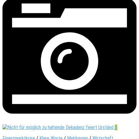
0
Finanzmarktkrise
/
Klare Worte
/
Meldungen
/
Wirtschaft