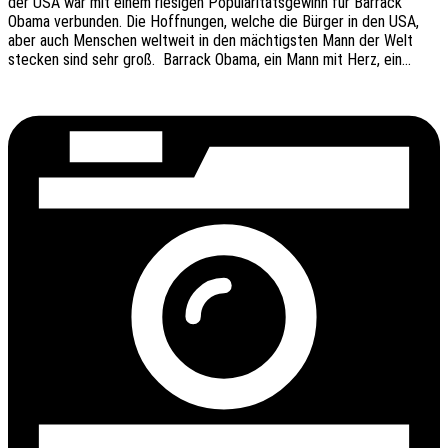
der USA war mit einem riesi­gen Popu­la­ri­täts­ge­winn für Barrack
Obama verbun­den. Die Hoff­nun­gen, welche die Bürger in den USA,
aber auch Menschen welt­weit in den mäch­tigs­ten Mann der Welt
stecken sind sehr groß. Barrack Obama, ein Mann mit Herz, ein…