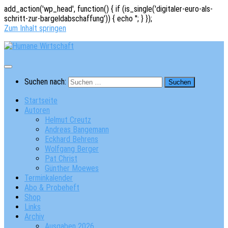
add_action('wp_head', function() { if (is_single('digitaler-euro-als-
schritt-zur-bargeldabschaffung')) { echo '
'; } });
Zum Inhalt springen
Suchen nach:
Startseite
Autoren
Helmut Creutz
Andreas Bangemann
Eckhard Behrens
Wolfgang Berger
Pat Christ
Günther Moewes
Terminkalender
Abo & Probeheft
Shop
Links
Archiv
Ausgaben 2026