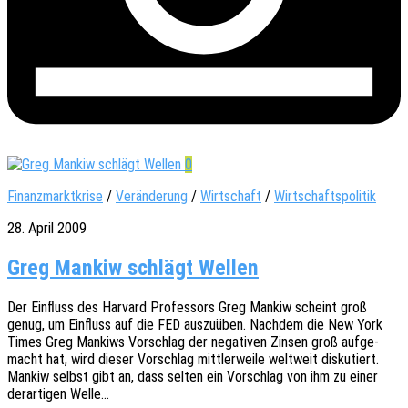
0
Finanzmarktkrise
/
Veränderung
/
Wirtschaft
/
Wirtschaftspolitik
28. April 2009
Greg Mankiw schlägt Wellen
Der Einfluss des Harvard Profes­sors Greg Mankiw scheint groß
genug, um Einfluss auf die FED auszu­üben. Nach­dem die New York
Times Greg Mankiws Vorschlag der nega­ti­ven Zinsen groß aufge­
macht hat, wird dieser Vorschlag mitt­ler­wei­le welt­weit disku­tiert.
Mankiw selbst gibt an, dass selten ein Vorschlag von ihm zu einer
derar­ti­gen Welle…