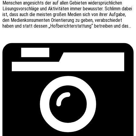
Menschen ange­sichts der auf allen Gebie­ten wider­sprüch­li­chen
Lösungs­vor­schlä­ge und Akti­vi­tä­ten immer bewuss­ter. Schlimm dabei
ist, dass auch die meis­ten großen Medien sich von ihrer Aufga­be,
den Medi­en­kon­su­men­ten Orien­tie­rung zu geben, verab­schie­det
haben und statt dessen „Hofbe­richt­erstat­tung“ betrei­ben und das…