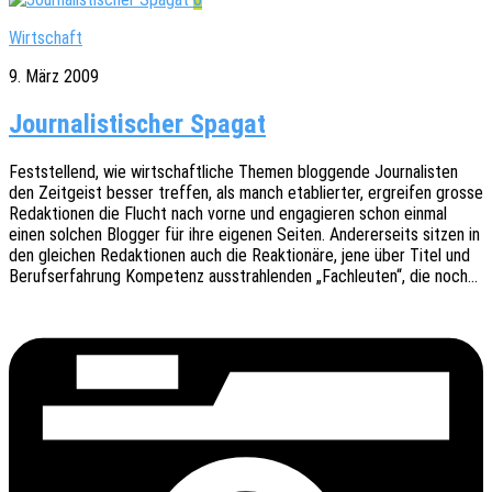
Wirtschaft
9. März 2009
Journalistischer Spagat
Fest­stel­lend, wie wirt­schaft­li­che Themen blog­gen­de Jour­na­lis­ten
den Zeit­geist besser tref­fen, als manch etablier­ter, ergrei­fen grosse
Redak­tio­nen die Flucht nach vorne und enga­gie­ren schon einmal
einen solchen Blog­ger für ihre eige­nen Seiten. Ande­rer­seits sitzen in
den glei­chen Redak­tio­nen auch die Reak­tio­nä­re, jene über Titel und
Berufs­er­fah­rung Kompe­tenz ausstrah­len­den „Fach­leu­ten“, die noch…