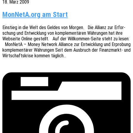
18. März 2009
MonNetA.org am Start
Einstieg in die Welt des Geldes von Morgen. Die Alli­anz zur Erfor­
schung und Entwick­lung von komple­men­tä­ren Währun­gen hat ihre
Websei­te Online gestellt. Auf der Will­­kom­­men-Seite steht zu lesen:
MonNe­tA – Money Network Alli­ance zur Entwick­lung und Erpro­bung
komple­men­tä­rer Währun­gen Seit dem Ausbruch der Finan­z­­markt- und
Wirt­schafts­kri­se kommen täglich…