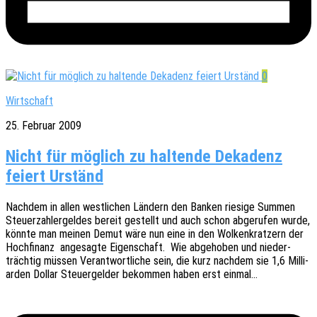
0
Wirtschaft
25. Februar 2009
Nicht für möglich zu haltende Dekadenz
feiert Urständ
Nach­dem in allen west­li­chen Ländern den Banken riesi­ge Summen
Steu­er­zah­l­er­gel­des bereit gestellt und auch schon abge­ru­fen wurde,
könnte man meinen Demut wäre nun eine in den Wolken­krat­zern der
Hoch­fi­nanz ange­sag­te Eigen­schaft. Wie abge­ho­ben und nieder­
träch­tig müssen Verant­wort­li­che sein, die kurz nach­dem sie 1,6 Milli­
ar­den Dollar Steu­er­gel­der bekom­men haben erst einmal…