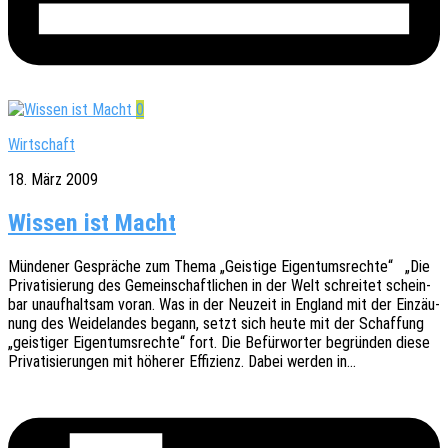
0
Wirtschaft
18. März 2009
Wissen ist Macht
Münde­ner Gesprä­che zum Thema „Geis­ti­ge Eigen­tums­rech­te“ „Die
Priva­ti­sie­rung des Gemein­schaft­li­chen in der Welt schrei­tet schein­
bar unauf­halt­sam voran. Was in der Neuzeit in England mit der Einzäu­
nung des Weide­lan­des begann, setzt sich heute mit der Schaf­fung
„geis­ti­ger Eigen­tums­rech­te“ fort. Die Befür­wor­ter begrün­den diese
Priva­ti­sie­run­gen mit höhe­rer Effi­zi­enz. Dabei werden in…