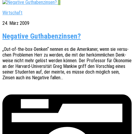
0
Wirtschaft
24. März 2009
Negative Guthabenzinsen?
„Out-of-the-box-Denken“ nennen es die Ameri­ka­ner, wenn sie versu­
chen Proble­men Herr zu werden, die mit der herkömm­li­chen Denk­
wei­se nicht mehr gelöst werden können. Der Profes­sor für Ökono­mie
an der Harvard-Univer­­­si­­tät Greg Mankiw griff den Vorschlag eines
seiner Studen­ten auf, der meinte, es müsse doch möglich sein,
Zinsen auch ins Nega­ti­ve fallen…