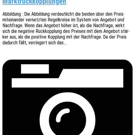
Marktrückkopplungen
Abbil­dung : Die Abbil­dung verdeut­licht die beiden über den Preis
mitein­an­der vernetz­ten Regel­krei­se im System von Ange­bot und
Nach­fra­ge. Wenn das Ange­bot höher ist, als die Nach­fra­ge, wirkt
sich die nega­ti­ve Rück­kopp­lung des Prei­ses mit dem Ange­bot stär­
ker aus, als die posi­ti­ve Kopp­lung mit der Nach­fra­ge. Da der Preis
dadurch fällt, verrin­gert sich das…