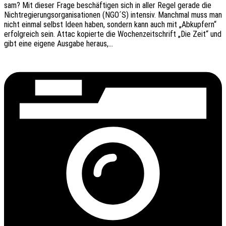
sam? Mit dieser Frage beschäf­ti­gen sich in aller Regel gerade die
Nicht­re­gie­rungs­or­ga­ni­sa­tio­nen (NGO´S) inten­siv. Manch­mal muss man
nicht einmal selbst Ideen haben, sondern kann auch mit „Abkup­fern“
erfolg­reich sein. Attac kopier­te die Wochen­zeit­schrift „Die Zeit“ und
gibt eine eigene Ausga­be heraus,…