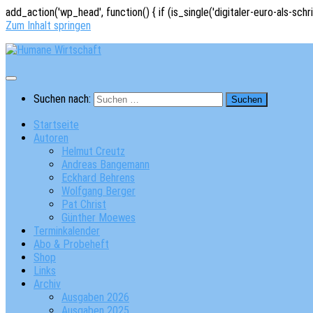
add_action('wp_head', function() { if (is_single('digitaler-euro-als-schr
Zum Inhalt springen
Suchen nach:
Startseite
Autoren
Helmut Creutz
Andreas Bangemann
Eckhard Behrens
Wolfgang Berger
Pat Christ
Günther Moewes
Terminkalender
Abo & Probeheft
Shop
Links
Archiv
Ausgaben 2026
Ausgaben 2025