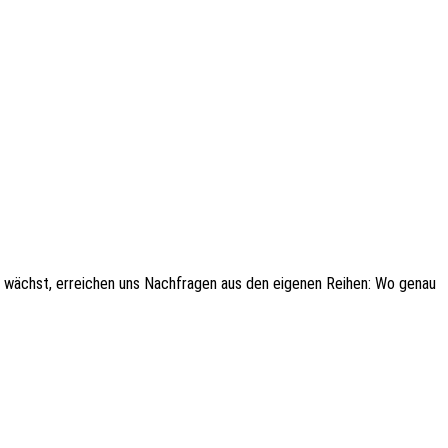
ich wächst, errei­chen uns Nach­fra­gen aus den eige­nen Reihen: Wo genau