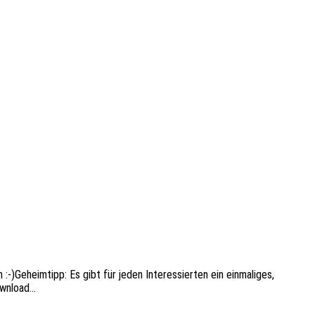
eim­tipp: Es gibt für jeden Inter­es­sier­ten ein einma­li­ges,
Download…