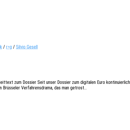
ik
/
r=g
/
Silvio Gesell
eit­text zum Dossier Seit unser Dossier zum digi­ta­len Euro konti­nu­ier­l
 Brüs­se­ler Verfah­rens­dra­ma, das man getrost…