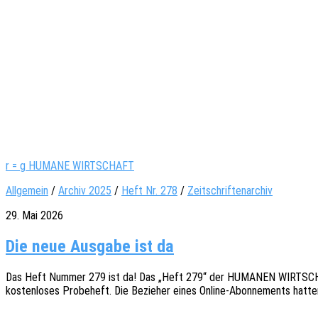
r = g HUMANE WIRTSCHAFT
Allgemein
/
Archiv 2025
/
Heft Nr. 278
/
Zeitschriftenarchiv
29. Mai 2026
Die neue Ausgabe ist da
Das Heft Nummer 279 ist da! Das „Heft 279“ der HUMANEN WIRTSCHAFT ist 
kosten­lo­ses Probe­heft. Die Bezie­her eines Online-Abon­­ne­­ments hatt