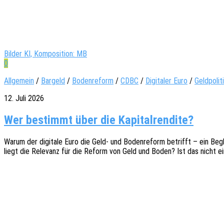
Bilder KI, Komposition: MB
0
Allgemein
/
Bargeld
/
Bodenreform
/
CDBC
/
Digitaler Euro
/
Geldpolit
12. Juli 2026
Wer bestimmt über die Kapitalrendite?
Warum der digi­ta­le Euro die Geld- und Boden­re­form betrifft – ein Begl
liegt die Rele­vanz für die Reform von Geld und Boden? Ist das nicht ein