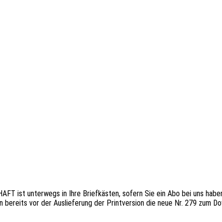
unter­wegs in Ihre Brief­käs­ten, sofern Sie ein Abo bei uns haben :-)Geh
en bereits vor der Auslie­fe­rung der Print­ver­si­on die neue Nr. 279 zum 