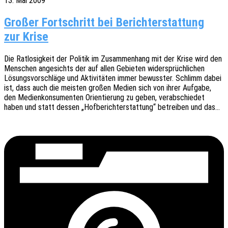
13. Mai 2009
Großer Fortschritt bei Berichterstattung
zur Krise
Die Ratlo­sig­keit der Poli­tik im Zusam­men­hang mit der Krise wird den
Menschen ange­sichts der auf allen Gebie­ten wider­sprüch­li­chen
Lösungs­vor­schlä­ge und Akti­vi­tä­ten immer bewuss­ter. Schlimm dabei
ist, dass auch die meis­ten großen Medien sich von ihrer Aufga­be,
den Medi­en­kon­su­men­ten Orien­tie­rung zu geben, verab­schie­det
haben und statt dessen „Hofbe­richt­erstat­tung“ betrei­ben und das…