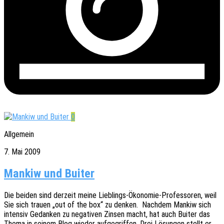
0
Allgemein
7. Mai 2009
Mankiw und Buiter
Die beiden sind derzeit meine Lieb­­lings-Ökon­o­­­mie-Profes­­so­­ren, weil
Sie sich trauen „out of the box“ zu denken. Nach­dem Mankiw sich
inten­siv Gedan­ken zu nega­ti­ven Zinsen macht, hat auch Buiter das
Thema in seinem Blog wieder aufge­grif­fen. Drei Lösun­gen stellt er