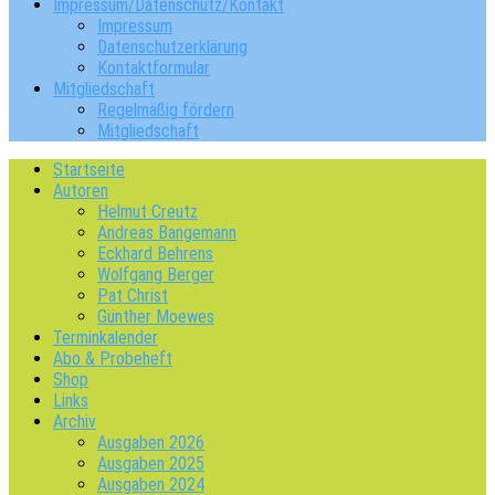
Impressum/Datenschutz/Kontakt
Impressum
Datenschutzerklärung
Kontaktformular
Mitgliedschaft
Regelmäßig fördern
Mitgliedschaft
Startseite
Autoren
Helmut Creutz
Andreas Bangemann
Eckhard Behrens
Wolfgang Berger
Pat Christ
Günther Moewes
Terminkalender
Abo & Probeheft
Shop
Links
Archiv
Ausgaben 2026
Ausgaben 2025
Ausgaben 2024