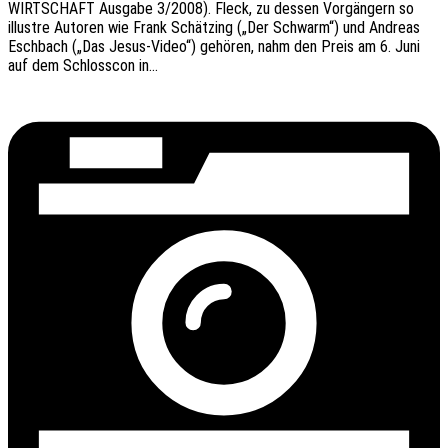
WIRTSCHAFT Ausga­be 3/2008). Fleck, zu dessen Vorgän­gern so
illus­tre Autoren wie Frank Schät­zing („Der Schwarm“) und Andre­as
Esch­bach („Das Jesus-Video“) gehö­ren, nahm den Preis am 6. Juni
auf dem Schloss­con in…