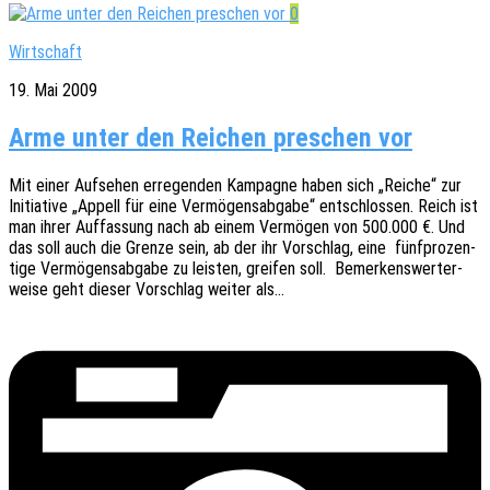
0
Wirtschaft
19. Mai 2009
Arme unter den Reichen preschen vor
Mit einer Aufse­hen erre­gen­den Kampa­gne haben sich „Reiche“ zur
Initia­ti­ve „Appell für eine Vermö­gens­ab­ga­be“ entschlos­sen. Reich ist
man ihrer Auffas­sung nach ab einem Vermö­gen von 500.000 €. Und
das soll auch die Grenze sein, ab der ihr Vorschlag, eine fünf­pro­zen­
ti­ge Vermö­gens­ab­ga­be zu leis­ten, grei­fen soll. Bemer­kens­wer­ter­
wei­se geht dieser Vorschlag weiter als…