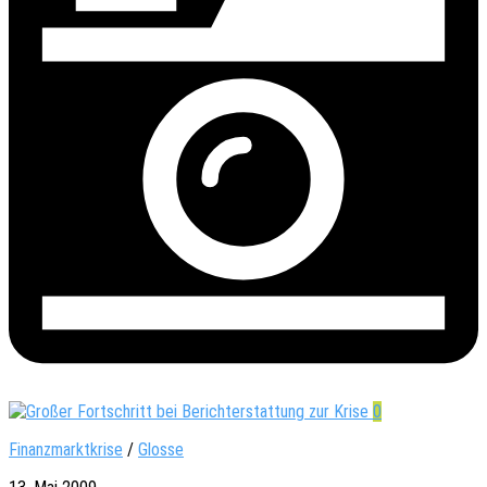
0
Finanzmarktkrise
/
Glosse