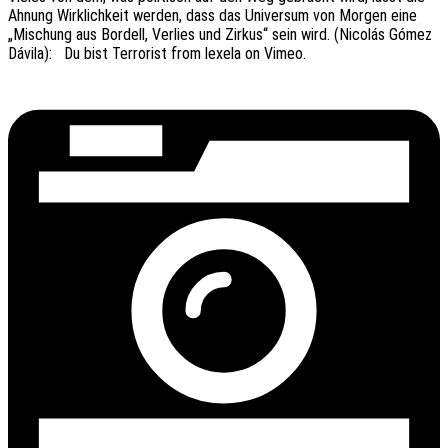
Ahnung Wirk­lich­keit werden, dass das Univer­sum von Morgen eine
„Mischung aus Bordell, Verlies und Zirkus“ sein wird. (Nicolás Gómez
Dávila): Du bist Terro­rist from lexela on Vimeo.