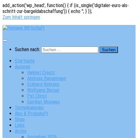
add_action('wp_head', function() { if (is_single('digitaler-euro-als-
schritt-zur-bargeldabschaffung')) { echo '
'; } });
Zum Inhalt springen
Suchen nach:
Startseite
Autoren
Helmut Creutz
Andreas Bangemann
Eckhard Behrens
Wolfgang Berger
Pat Christ
Günther Moewes
Terminkalender
Abo & Probeheft
Shop
Links
Archiv
Ausgaben 2026