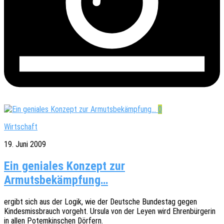
0
Wirtschaft
19. Juni 2009
Ein geniales Konzept zur
Armutsbekämpfung…
ergibt sich aus der Logik, wie der Deut­sche Bundes­tag gegen
Kindes­miss­brauch vorgeht. Ursula von der Leyen wird Ehren­bür­ge­rin
in allen Potem­kin­schen Dörfern.