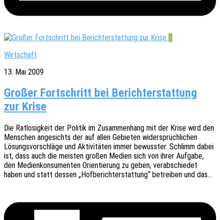
0
Wirtschaft
13. Mai 2009
Großer Fortschritt bei Berichterstattung
zur Krise
Die Ratlo­sig­keit der Poli­tik im Zusam­men­hang mit der Krise wird den
Menschen ange­sichts der auf allen Gebie­ten wider­sprüch­li­chen
Lösungs­vor­schlä­ge und Akti­vi­tä­ten immer bewuss­ter. Schlimm dabei
ist, dass auch die meis­ten großen Medien sich von ihrer Aufga­be,
den Medi­en­kon­su­men­ten Orien­tie­rung zu geben, verab­schie­det
haben und statt dessen „Hofbe­richt­erstat­tung“ betrei­ben und das…