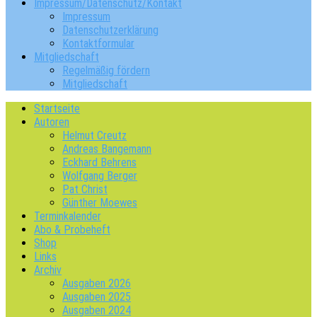
Impressum/Datenschutz/Kontakt
Impressum
Datenschutzerklärung
Kontaktformular
Mitgliedschaft
Regelmäßig fördern
Mitgliedschaft
Startseite
Autoren
Helmut Creutz
Andreas Bangemann
Eckhard Behrens
Wolfgang Berger
Pat Christ
Günther Moewes
Terminkalender
Abo & Probeheft
Shop
Links
Archiv
Ausgaben 2026
Ausgaben 2025
Ausgaben 2024