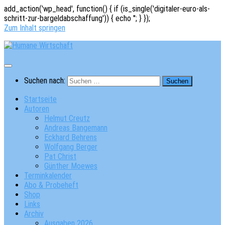
add_action('wp_head', function() { if (is_single('digitaler-euro-als-
schritt-zur-bargeldabschaffung')) { echo '
'; } });
Zum Inhalt springen
Suchen nach:
Startseite
Autoren
Helmut Creutz
Andreas Bangemann
Eckhard Behrens
Wolfgang Berger
Pat Christ
Günther Moewes
Terminkalender
Abo & Probeheft
Shop
Links
Archiv
Ausgaben 2026