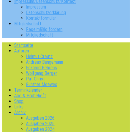
Impressum/Datenschutz/Kontakt
Impressum
Datenschutzerklärung
Kontaktformular
Mitgliedschaft
Regelmäßig fördern
Mitgliedschaft
Startseite
Autoren
Helmut Creutz
Andreas Bangemann
Eckhard Behrens
Wolfgang Berger
Pat Christ
Günther Moewes
Terminkalender
Abo & Probeheft
Shop
Links
Archiv
Ausgaben 2026
Ausgaben 2025
Ausgaben 2024