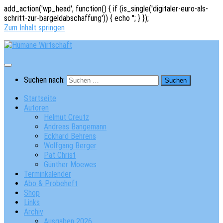
add_action('wp_head', function() { if (is_single('digitaler-euro-als-
schritt-zur-bargeldabschaffung')) { echo '
'; } });
Zum Inhalt springen
Suchen nach:
Startseite
Autoren
Helmut Creutz
Andreas Bangemann
Eckhard Behrens
Wolfgang Berger
Pat Christ
Günther Moewes
Terminkalender
Abo & Probeheft
Shop
Links
Archiv
Ausgaben 2026