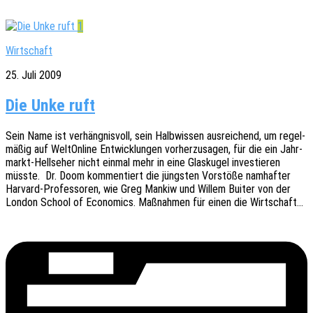
1
Wirtschaft
25. Juli 2009
Die Unke ruft
Sein Name ist verhäng­nis­voll, sein Halb­wis­sen ausrei­chend, um regel­
mä­ßig auf WeltOn­line Entwick­lun­gen vorher­zu­sa­gen, für die ein Jahr­­
markt-Hell­­se­her nicht einmal mehr in eine Glas­ku­gel inves­tie­ren
müsste. Dr. Doom kommen­tiert die jüngs­ten Vorstö­ße namhaf­ter
Harvard-Profes­­so­­ren, wie Greg Mankiw und Willem Buiter von der
London School of Econo­mics. Maßnah­men für einen die Wirtschaft…