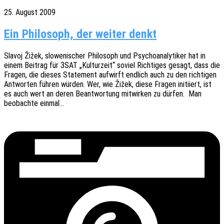
25. August 2009
Ein Philosoph, der weiter denkt
Slavoj Žižek, slowe­ni­scher Philo­soph und Psycho­ana­ly­ti­ker hat in
einem Beitrag für 3SAT „Kultur­zeit“ soviel Rich­ti­ges gesagt, dass die
Fragen, die dieses State­ment aufwirft endlich auch zu den rich­ti­gen
Antwor­ten führen würden. Wer, wie Žižek, diese Fragen initi­iert, ist
es auch wert an deren Beant­wor­tung mitwir­ken zu dürfen. Man
beob­ach­te einmal…