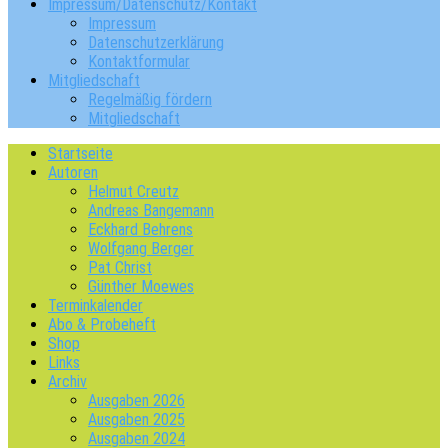
Impressum/Datenschutz/Kontakt
Impressum
Datenschutzerklärung
Kontaktformular
Mitgliedschaft
Regelmäßig fördern
Mitgliedschaft
Startseite
Autoren
Helmut Creutz
Andreas Bangemann
Eckhard Behrens
Wolfgang Berger
Pat Christ
Günther Moewes
Terminkalender
Abo & Probeheft
Shop
Links
Archiv
Ausgaben 2026
Ausgaben 2025
Ausgaben 2024