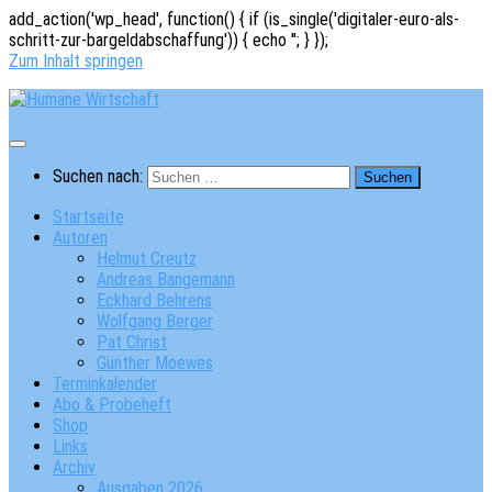
add_action('wp_head', function() { if (is_single('digitaler-euro-als-
schritt-zur-bargeldabschaffung')) { echo '
'; } });
Zum Inhalt springen
Suchen nach:
Startseite
Autoren
Helmut Creutz
Andreas Bangemann
Eckhard Behrens
Wolfgang Berger
Pat Christ
Günther Moewes
Terminkalender
Abo & Probeheft
Shop
Links
Archiv
Ausgaben 2026