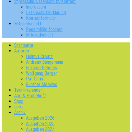
Impressum/Datenschutz/Kontakt
Impressum
Datenschutzerklärung
Kontaktformular
Mitgliedschaft
Regelmäßig fördern
Mitgliedschaft
Startseite
Autoren
Helmut Creutz
Andreas Bangemann
Eckhard Behrens
Wolfgang Berger
Pat Christ
Günther Moewes
Terminkalender
Abo & Probeheft
Shop
Links
Archiv
Ausgaben 2026
Ausgaben 2025
Ausgaben 2024