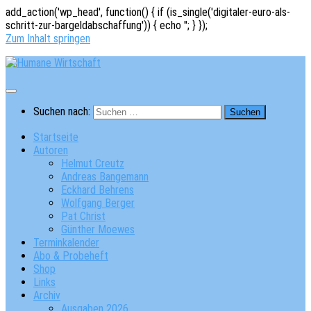
add_action('wp_head', function() { if (is_single('digitaler-euro-als-
schritt-zur-bargeldabschaffung')) { echo '
'; } });
Zum Inhalt springen
Suchen nach:
Startseite
Autoren
Helmut Creutz
Andreas Bangemann
Eckhard Behrens
Wolfgang Berger
Pat Christ
Günther Moewes
Terminkalender
Abo & Probeheft
Shop
Links
Archiv
Ausgaben 2026