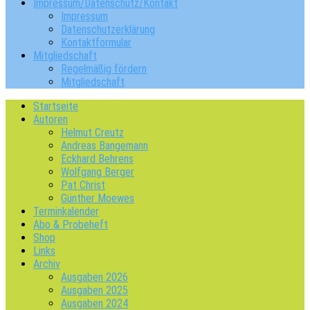
Impressum/Datenschutz/Kontakt
Impressum
Datenschutzerklärung
Kontaktformular
Mitgliedschaft
Regelmäßig fördern
Mitgliedschaft
Startseite
Autoren
Helmut Creutz
Andreas Bangemann
Eckhard Behrens
Wolfgang Berger
Pat Christ
Günther Moewes
Terminkalender
Abo & Probeheft
Shop
Links
Archiv
Ausgaben 2026
Ausgaben 2025
Ausgaben 2024