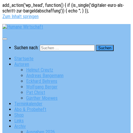
add_action('wp_head', function() { if (is_single('digitaler-euro-als-
schritt-zur-bargeldabschaffung')) { echo '
'; } });
Zum Inhalt springen
Suchen nach:
Startseite
Autoren
Helmut Creutz
Andreas Bangemann
Eckhard Behrens
Wolfgang Berger
Pat Christ
Günther Moewes
Terminkalender
Abo & Probeheft
Shop
Links
Archiv
Ausgaben 2026