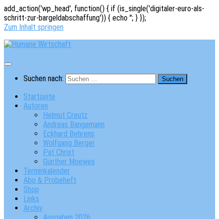
add_action('wp_head', function() { if (is_single('digitaler-euro-als-
schritt-zur-bargeldabschaffung')) { echo '
'; } });
Zum Inhalt springen
Suchen nach:
Startseite
Autoren
Helmut Creutz
Andreas Bangemann
Eckhard Behrens
Wolfgang Berger
Pat Christ
Günther Moewes
Terminkalender
Abo & Probeheft
Shop
Links
Archiv
Ausgaben 2026