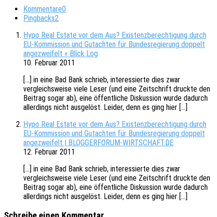
Kommentare
0
Pingbacks
2
Hypo Real Estate vor dem Aus? Existenzberechtigung durch
EU-Kommission und Gutachten für Bundesregierung doppelt
angezweifelt « Blick Log
10. Februar 2011
[…] in eine Bad Bank schrieb, inter­es­sier­te dies zwar
vergleichs­wei­se viele Leser (und eine Zeit­schrift druck­te den
Beitrag sogar ab), eine öffent­li­che Diskus­si­on wurde dadurch
aller­dings nicht ausge­löst. Leider, denn es ging hier […]
Hypo Real Estate vor dem Aus? Existenzberechtigung durch
EU-Kommission und Gutachten für Bundesregierung doppelt
angezweifelt | BLOGGERFORUM-WIRTSCHAFT.DE
12. Februar 2011
[…] in eine Bad Bank schrieb, inter­es­sier­te dies zwar
vergleichs­wei­se viele Leser (und eine Zeit­schrift druck­te den
Beitrag sogar ab), eine öffent­li­che Diskus­si­on wurde dadurch
aller­dings nicht ausge­löst. Leider, denn es ging hier […]
Schreibe einen Kommentar