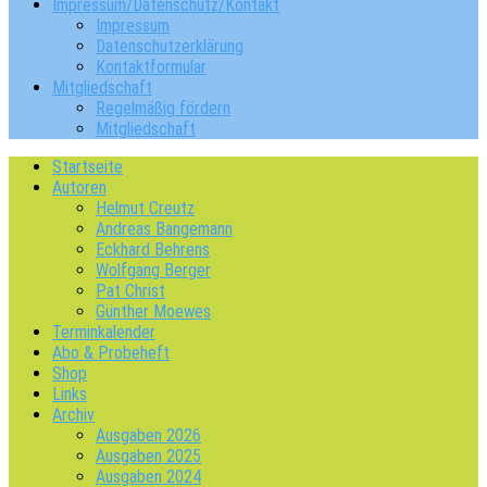
Impressum/Datenschutz/Kontakt
Impressum
Datenschutzerklärung
Kontaktformular
Mitgliedschaft
Regelmäßig fördern
Mitgliedschaft
Startseite
Autoren
Helmut Creutz
Andreas Bangemann
Eckhard Behrens
Wolfgang Berger
Pat Christ
Günther Moewes
Terminkalender
Abo & Probeheft
Shop
Links
Archiv
Ausgaben 2026
Ausgaben 2025
Ausgaben 2024