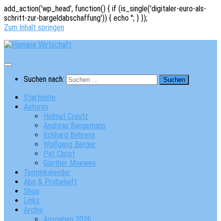
add_action('wp_head', function() { if (is_single('digitaler-euro-als-
schritt-zur-bargeldabschaffung')) { echo '
'; } });
Zum Inhalt springen
Suchen nach:
Startseite
Autoren
Helmut Creutz
Andreas Bangemann
Eckhard Behrens
Wolfgang Berger
Pat Christ
Günther Moewes
Terminkalender
Abo & Probeheft
Shop
Links
Archiv
Ausgaben 2026