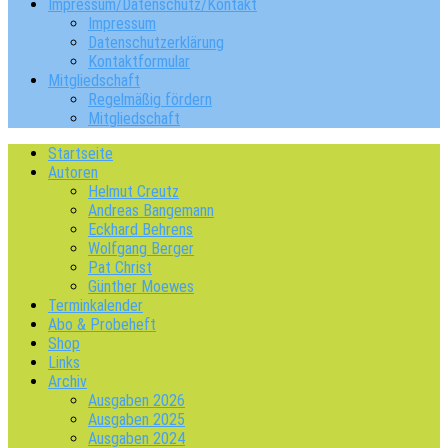
Impressum/Datenschutz/Kontakt
Impressum
Datenschutzerklärung
Kontaktformular
Mitgliedschaft
Regelmäßig fördern
Mitgliedschaft
Startseite
Autoren
Helmut Creutz
Andreas Bangemann
Eckhard Behrens
Wolfgang Berger
Pat Christ
Günther Moewes
Terminkalender
Abo & Probeheft
Shop
Links
Archiv
Ausgaben 2026
Ausgaben 2025
Ausgaben 2024