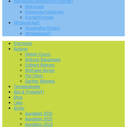
Impressum/Datenschutz/Kontakt
Impressum
Datenschutzerklärung
Kontaktformular
Mitgliedschaft
Regelmäßig fördern
Mitgliedschaft
Startseite
Autoren
Helmut Creutz
Andreas Bangemann
Eckhard Behrens
Wolfgang Berger
Pat Christ
Günther Moewes
Terminkalender
Abo & Probeheft
Shop
Links
Archiv
Ausgaben 2026
Ausgaben 2025
Ausgaben 2024