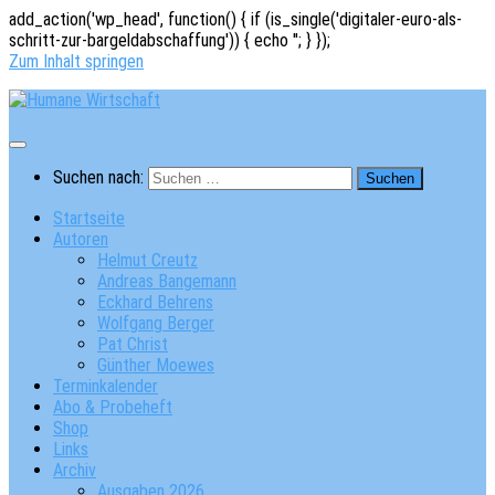
add_action('wp_head', function() { if (is_single('digitaler-euro-als-
schritt-zur-bargeldabschaffung')) { echo '
'; } });
Zum Inhalt springen
Suchen nach:
Startseite
Autoren
Helmut Creutz
Andreas Bangemann
Eckhard Behrens
Wolfgang Berger
Pat Christ
Günther Moewes
Terminkalender
Abo & Probeheft
Shop
Links
Archiv
Ausgaben 2026