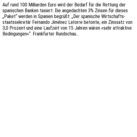
Auf rund 100 Milli­ar­den Euro wird der Bedarf für die Rettung der
spani­schen Banken taxiert. Die ange­dach­ten 3% Zinsen für dieses
„Paket“ werden in Spani­en begrüßt: „Der spani­sche Wirt­schafts­
staats­se­kre­tär Fernan­do Jimé­nez Lator­re beton­te, ein Zins­satz von
3,0 Prozent und eine Lauf­zeit von 15 Jahren wären «sehr attrak­ti­ve
Bedin­gun­gen»“. Frank­fur­ter Rundschau…