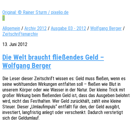
Original: © Rainer Sturm / pixelio.de
0
Allgemein
/
Archiv 2012
/
Ausgabe 03 - 2012
/
Wolfgang Berger
/
Zeitschriftenarchiv
13. Juni 2012
Die Welt braucht fließendes Geld –
Wolfgang Berger
Die Leser dieser Zeit­schrift wissen es: Geld muss flie­ßen, wenn es
seine wohl­tu­en­den Wirkun­gen entfal­ten soll – flie­ßen wie Blut in
unse­rem Körper oder wie Wasser in der Natur. Der kleine Trick mit
großer Wirkung beim flie­ßen­den Geld ist, dass das Ausge­ben belohnt
wird, nicht das Fest­hal­ten. Wer Geld zurück­hält, zahlt eine kleine
Steuer. Dieser „Umlauf­im­puls“ entfällt für den, der Geld ausgibt,
inves­tiert, lang­fris­tig anlegt oder verschenkt. Dadurch verste­tigt
sich der Geldumlauf.