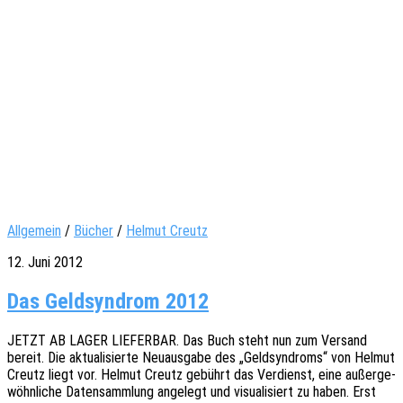
Allgemein
/
Bücher
/
Helmut Creutz
12. Juni 2012
Das Geldsyndrom 2012
JETZT AB LAGER LIEFERBAR. Das Buch steht nun zum Versand
bereit. Die aktua­li­sier­te Neuaus­ga­be des „Geld­syn­droms“ von Helmut
Creutz liegt vor. Helmut Creutz gebührt das Verdienst, eine außer­ge­
wöhn­li­che Daten­samm­lung ange­legt und visua­li­siert zu haben. Erst