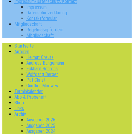
Impressum/Datenschutz/Kontakt
Impressum
Datenschutzerklärung
Kontaktformular
Mitgliedschaft
Regelmäßig fördern
Mitgliedschaft
Startseite
Autoren
Helmut Creutz
Andreas Bangemann
Eckhard Behrens
Wolfgang Berger
Pat Christ
Günther Moewes
Terminkalender
Abo & Probeheft
Shop
Links
Archiv
Ausgaben 2026
Ausgaben 2025
Ausgaben 2024