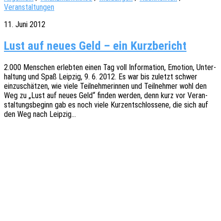
Veranstaltungen
11. Juni 2012
Lust auf neues Geld – ein Kurzbericht
2.000 Menschen erleb­ten einen Tag voll Infor­ma­ti­on, Emoti­on, Unter­
hal­tung und Spaß Leip­zig, 9. 6. 2012. Es war bis zuletzt schwer
einzu­schät­zen, wie viele Teil­neh­me­rin­nen und Teil­neh­mer wohl den
Weg zu „Lust auf neues Geld“ finden werden, denn kurz vor Veran­
stal­tungs­be­ginn gab es noch viele Kurz­ent­schlos­se­ne, die sich auf
den Weg nach Leipzig…