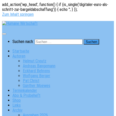
add_action('wp_head', function() { if (is_single('digitaler-euro-als-
schritt-zur-bargeldabschaffung')) { echo '
'; } });
Zum Inhalt springen
Suchen nach:
Startseite
Autoren
Helmut Creutz
Andreas Bangemann
Eckhard Behrens
Wolfgang Berger
Pat Christ
Günther Moewes
Terminkalender
Abo & Probeheft
Shop
Links
Archiv
Ausgaben 2026