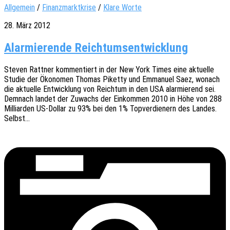
Allgemein
/
Finanzmarktkrise
/
Klare Worte
28. März 2012
Alarmierende Reichtumsentwicklung
Steven Ratt­ner kommen­tiert in der New York Times eine aktu­el­le
Studie der Ökono­men Thomas Piket­ty und Emma­nu­el Saez, wonach
die aktu­el­le Entwick­lung von Reich­tum in den USA alar­mie­rend sei.
Demnach landet der Zuwachs der Einkom­men 2010 in Höhe von 288
Milli­ar­den US-Dollar zu 93% bei den 1% Topver­die­nern des Landes.
Selbst…