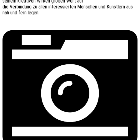
seinem krea­ti­ven Wirken großen Wert auf
die Verbin­dung zu allen inter­es­sier­ten Menschen und Künst­lern aus
nah und fern legen.