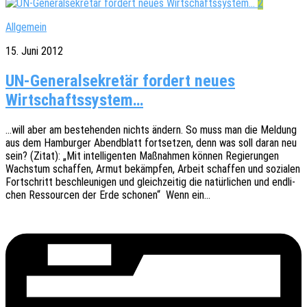
2
Allgemein
15. Juni 2012
UN-Generalsekretär fordert neues
Wirtschaftssystem…
…will aber am bestehen­den nichts ändern. So muss man die Meldung
aus dem Hambur­ger Abend­blatt fort­set­zen, denn was soll daran neu
sein? (Zitat): „Mit intel­li­gen­ten Maßnah­men können Regie­run­gen
Wachs­tum schaf­fen, Armut bekämp­fen, Arbeit schaf­fen und sozia­len
Fort­schritt beschleu­ni­gen und gleich­zei­tig die natür­li­chen und endli­
chen Ressour­cen der Erde scho­nen“ Wenn ein…