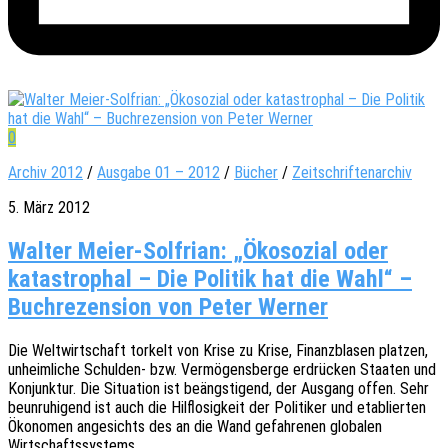
0
Archiv 2012
/
Ausgabe 01 – 2012
/
Bücher
/
Zeitschriftenarchiv
5. März 2012
Walter Meier-Solfrian: „Ökosozial oder
katastrophal – Die Politik hat die Wahl“ –
Buchrezension von Peter Werner
Die Welt­wirt­schaft torkelt von Krise zu Krise, Finanz­bla­sen plat­zen,
unheim­li­che Schul­den- bzw. Vermö­gens­ber­ge erdrü­cken Staa­ten und
Konjunk­tur. Die Situa­ti­on ist beängs­ti­gend, der Ausgang offen. Sehr
beun­ru­hi­gend ist auch die Hilf­lo­sig­keit der Poli­ti­ker und etablier­ten
Ökono­men ange­sichts des an die Wand gefah­re­nen globa­len
Wirtschaftssystems.