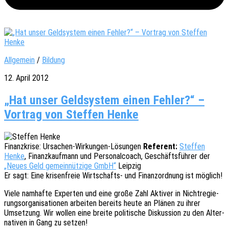
Allgemein
/
Bildung
12. April 2012
„Hat unser Geldsystem einen Fehler?“ –
Vortrag von Steffen Henke
Finanz­kri­se: Ursa­chen-Wirkun­gen-Lösun­gen
Refe­rent:
Stef­fen
Henke
, Finanz­kauf­mann und Perso­nal­coach, Geschäfts­füh­rer der
„Neues Geld gemein­nüt­zi­ge GmbH“
Leipzig
Er sagt: Eine krisen­freie Wirt­schafts- und Finanz­ord­nung ist möglich!
Viele namhaf­te Exper­ten und eine große Zahl Akti­ver in Nicht­re­gie­
rungs­or­ga­ni­sa­tio­nen arbei­ten bereits heute an Plänen zu ihrer
Umset­zung. Wir wollen eine breite poli­ti­sche Diskus­si­on zu den Alter­
na­ti­ven in Gang zu setzen!