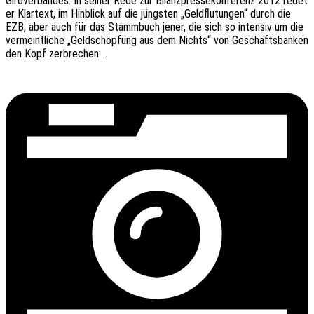
Giro­ver­ban­des. In seiner Rede zur Bilanz­pres­se­kon­fe­renz 2012 redet
er Klar­text, im Hinblick auf die jüngs­ten „Geld­flu­tun­gen“ durch die
EZB, aber auch für das Stamm­buch jener, die sich so inten­siv um die
vermeint­li­che „Geld­schöp­fung aus dem Nichts“ von Geschäfts­ban­ken
den Kopf zerbrechen:…