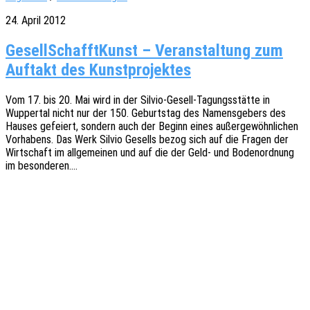
24. April 2012
GesellSchafftKunst – Veranstaltung zum
Auftakt des Kunstprojektes
Vom 17. bis 20. Mai wird in der Silvio-Gesell-Tagungs­­­stä­t­­te in
Wupper­tal nicht nur der 150. Geburts­tag des Namens­ge­bers des
Hauses gefei­ert, sondern auch der Beginn eines außer­ge­wöhn­li­chen
Vorha­bens. Das Werk Silvio Gesells bezog sich auf die Fragen der
Wirt­schaft im allge­mei­nen und auf die der Geld- und Boden­ord­nung
im besonderen.…