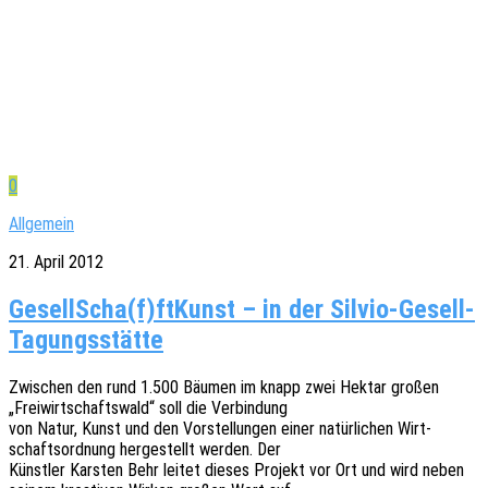
0
Allgemein
21. April 2012
GesellScha(f)ftKunst – in der Silvio-Gesell-
Tagungsstätte
Zwischen den rund 1.500 Bäumen im knapp zwei Hektar großen
„Frei­wirt­schafts­wald“ soll die Verbindung
von Natur, Kunst und den Vorstel­lun­gen einer natür­li­chen Wirt­
schafts­ord­nung herge­stellt werden. Der
Künst­ler Kars­ten Behr leitet dieses Projekt vor Ort und wird neben