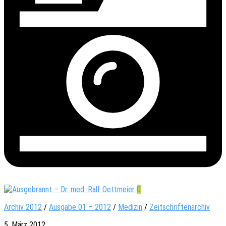
0
Archiv 2012
/
Ausgabe 01 – 2012
/
Medizin
/
Zeitschriftenarchiv
5. März 2012