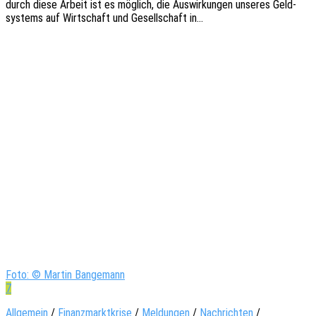
durch diese Arbeit ist es möglich, die Auswir­kun­gen unse­res Geld­
sys­tems auf Wirt­schaft und Gesell­schaft in…
Foto: © Martin Bangemann
7
Allgemein
/
Finanzmarktkrise
/
Meldungen
/
Nachrichten
/