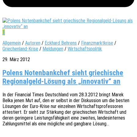
1
Allgemein
/
Autoren
/
Eckhard Behrens
/
Finanzmarktkrise
/
Griechenland-Krise
/
Meldungen
/
Wirtschaftspolitik
29. März 2012
Polens Notenbankchef sieht griechische
Regionalgeld-Lösung als „innovativ“ an
In der Finan­cial Times Deutsch­land vom 28.3.2012 bringt Marek
Belka jenen Mut auf, den er selbst in der Diskus­si­on um die besten
Lösun­gen der Euro-Krise nur einzel­nen Wirt­schafts­pro­fes­so­ren
attes­tiert. Er sieht zur Stär­kung der grie­chi­schen Wirt­schaft und
deren gerin­ge­re Leis­tungs­fä­hig­keit eine zwei­tes, landes­in­ter­nes
Zahlungs­mit­tel als eine mögli­che und gang­ba­re Lösung…