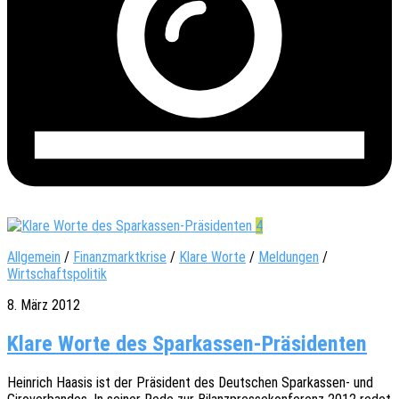
4
Allgemein
/
Finanzmarktkrise
/
Klare Worte
/
Meldungen
/
Wirtschaftspolitik
8. März 2012
Klare Worte des Sparkassen-Präsidenten
Hein­rich Haasis ist der Präsi­dent des Deut­schen Spar­­kas­­sen- und