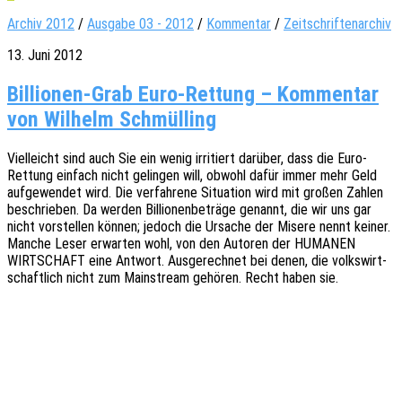
Archiv 2012
/
Ausgabe 03 - 2012
/
Kommentar
/
Zeitschriftenarchiv
13. Juni 2012
Billionen-Grab Euro-Rettung – Kommentar
von Wilhelm Schmülling
Viel­leicht sind auch Sie ein wenig irri­tiert darüber, dass die Euro-
Rettung einfach nicht gelin­gen will, obwohl dafür immer mehr Geld
aufge­wen­det wird. Die verfah­re­ne Situa­ti­on wird mit großen Zahlen
beschrie­ben. Da werden Billio­nen­be­trä­ge genannt, die wir uns gar
nicht vorstel­len können; jedoch die Ursa­che der Misere nennt keiner.
Manche Leser erwar­ten wohl, von den Autoren der HUMANEN
WIRTSCHAFT eine Antwort. Ausge­rech­net bei denen, die volks­wirt­
schaft­lich nicht zum Main­stream gehö­ren. Recht haben sie.