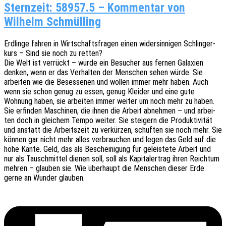
Sternzeit: 58957.5 – Kommentar von
Wilhelm Schmülling
Erdlin­ge fahren in Wirt­schafts­fra­gen einen wider­sin­ni­gen Schlin­ger­
kurs – Sind sie noch zu retten?
Die Welt ist verrückt – würde ein Besu­cher aus fernen Gala­xien
denken, wenn er das Verhal­ten der Menschen sehen würde. Sie
arbei­ten wie die Beses­se­nen und wollen immer mehr haben. Auch
wenn sie schon genug zu essen, genug Klei­der und eine gute
Wohnung haben, sie arbei­ten immer weiter um noch mehr zu haben.
Sie erfin­den Maschi­nen, die ihnen die Arbeit abneh­men – und arbei­
ten doch in glei­chem Tempo weiter. Sie stei­gern die Produk­ti­vi­tät
und anstatt die Arbeits­zeit zu verkür­zen, schuf­ten sie noch mehr. Sie
können gar nicht mehr alles verbrau­chen und legen das Geld auf die
hohe Kante. Geld, das als Beschei­ni­gung für geleis­te­te Arbeit und
nur als Tausch­mit­tel dienen soll, soll als Kapi­tal­ertrag ihren Reich­tum
mehren – glau­ben sie. Wie über­haupt die Menschen dieser Erde
gerne an Wunder glauben.