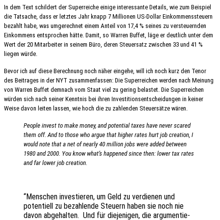
In dem Text schil­dert der Super­rei­che einige inter­es­san­te Details, wie zum Beispiel
die Tatsa­che, dass er letz­tes Jahr knapp 7 Millio­nen US-Dollar Einkom­mens­steu­ern
bezahlt habe, was umge­rech­net einem Anteil von 17,4 % seines zu versteu­ern­den
Einkom­mens entspro­chen hätte. Damit, so Warren Buffet, läge er deut­lich unter dem
Wert der 20 Mitar­bei­ter in seinem Büro, deren Steu­er­satz zwischen 33 und 41 %
liegen würde.
Bevor ich auf diese Berech­nung noch näher einge­he, will ich noch kurz den Tenor
des Beitra­ges in der NYT zusam­men­fas­sen: Die Super­rei­chen werden nach Meinung
von Warren Buffet demnach vom Staat viel zu gering belas­tet. Die Super­rei­chen
würden sich nach seiner Kennt­nis bei ihren Inves­ti­ti­ons­ent­schei­dun­gen in keiner
Weise davon leiten lassen, wie hoch die zu zahlen­den Steu­er­sät­ze wären.
People invest to make money, and poten­ti­al taxes have never scared
them off. And to those who argue that higher rates hurt job crea­ti­on, I
would note that a net of nearly 40 milli­on jobs were added between
1980 and 2000. You know what’s happen­ed since then: lower tax rates
and far lower job creation.
“Menschen inves­tie­ren, um Geld zu verdie­nen und
poten­ti­ell zu bezah­len­de Steu­ern haben sie noch nie
davon abge­hal­ten. Und für dieje­ni­gen, die argu­men­tie­