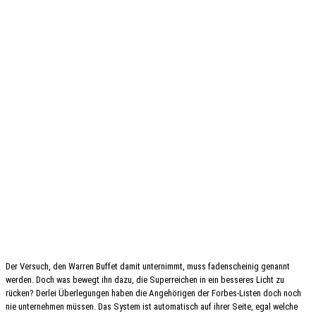
Der Versuch, den Warren Buffet damit unter­nimmt, muss faden­schei­nig genannt
werden. Doch was bewegt ihn dazu, die Super­rei­chen in ein besse­res Licht zu
rücken? Derlei Über­le­gun­gen haben die Ange­hö­ri­gen der Forbes-Listen doch noch
nie unter­neh­men müssen. Das System ist auto­ma­tisch auf ihrer Seite, egal welche