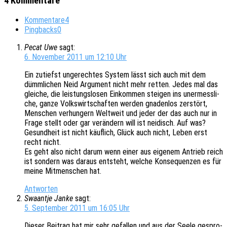
4 Kommentare
Kommentare
4
Pingbacks
0
Pecat Uwe
sagt:
6. November 2011 um 12:10 Uhr
Ein zutiefst unge­rech­tes System lässt sich auch mit dem
dümm­li­chen Neid Argu­ment nicht mehr retten. Jedes mal das
glei­che, die leis­tungs­lo­sen Einkom­men stei­gen ins uner­mess­li­
che, ganze Volks­wirt­schaf­ten werden gnaden­los zerstört,
Menschen verhun­gern Welt­weit und jeder der das auch nur in
Frage stellt oder gar verän­dern will ist neidisch. Auf was?
Gesund­heit ist nicht käuf­lich, Glück auch nicht, Leben erst
recht nicht.
Es geht also nicht darum wenn einer aus eige­nem Antrieb reich
ist sondern was daraus entsteht, welche Konse­quen­zen es für
meine Mitmen­schen hat.
Antworten
Swaantje Janke
sagt:
5. September 2011 um 16:05 Uhr
Dieser Beitrag hat mir sehr gefal­len und aus der Seele gespro­