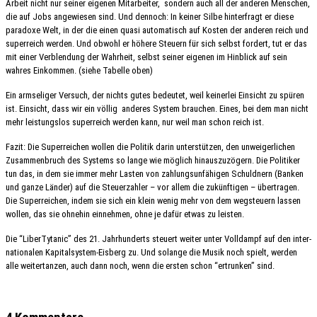
Arbeit nicht nur seiner eige­nen Mitar­bei­ter, sondern auch all der ande­ren Menschen,
die auf Jobs ange­wie­sen sind. Und dennoch: In keiner Silbe hinter­fragt er diese
para­do­xe Welt, in der die einen quasi auto­ma­tisch auf Kosten der ande­ren reich und
super­reich werden. Und obwohl er höhere Steu­ern für sich selbst fordert, tut er das
mit einer Verblen­dung der Wahr­heit, selbst seiner eige­nen im Hinblick auf sein
wahres Einkom­men. (siehe Tabel­le oben)
Ein armse­li­ger Versuch, der nichts gutes bedeu­tet, weil keiner­lei Einsicht zu spüren
ist. Einsicht, dass wir ein völlig ande­res System brau­chen. Eines, bei dem man nicht
mehr leis­tungs­los super­reich werden kann, nur weil man schon reich ist.
Fazit: Die Super­rei­chen wollen die Poli­tik darin unter­stüt­zen, den unwei­ger­li­chen
Zusam­men­bruch des Systems so lange wie möglich hinaus­zu­zö­gern. Die Poli­ti­ker
tun das, in dem sie immer mehr Lasten von zahlungs­un­fä­hi­gen Schuld­nern (Banken
und ganze Länder) auf die Steu­er­zah­ler – vor allem die zukünf­ti­gen – über­tra­gen.
Die Super­rei­chen, indem sie sich ein klein wenig mehr von dem wegsteu­ern lassen
wollen, das sie ohne­hin einneh­men, ohne je dafür etwas zu leisten.
Die “Liber­Ty­ta­nic” des 21. Jahr­hun­derts steu­ert weiter unter Voll­dampf auf den inter­
na­tio­na­len Kapi­tal­sys­tem-Eisberg zu. Und solan­ge die Musik noch spielt, werden
alle weiter­tan­zen, auch dann noch, wenn die ersten schon “ertrun­ken” sind.