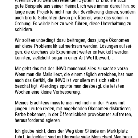
Alter­na­ti­ve zu dem bestehen­den System. Er brach­te auch
gute Beispie­le aus seiner Heimat, ich wies immer darauf hin, so
lange neue Projek­te nicht nur der Bevöl­ke­rung dienen, sondern
auch breite Schich­ten davon profi­tie­ren, wäre das schon in
Ordnung. Es würde hier zu weit führen, diese Unter­hal­tung zu
schildern.
Wir soll­ten unbe­dingt dazu beitra­gen, dass junge Ökono­men
auf diese Proble­ma­tik aufmerk­sam werden. Lösun­gen aufzei­
gen, die durch­aus als Expe­ri­ment weiter entwi­ckelt werden
könn­ten, viell­e­licht sogar in einer Art Wettbewerb …
Mir geht das mit der INWO manch­mal alles zu sachte voran.
Wenn man die Mails liest, die einem täglich errei­chen, hat man
auch das Gefühl, die INWO ist vor allem mit sich selbst
beschäf­tigt. Aller­dings spürte man dies­bezgl. die letz­ten
Wochen eine kleine Verbesserung.
Meines Erach­tens müsste man viel mehr in der Praxis mit
jungen Leuten reden, mit ange­hen­den Ökono­men disku­tie­ren,
Farbe beken­nen, in der Öffent­lich­keit provo­kan­ter auftre­ten,
heraus­for­dernd agieren.
Ich glaube nicht, dass der Weg über Stände am Markt­platz
führt. Aufge­klärt sind mitt­ler­wei­le viele Menschen! Man besu­