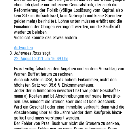
chen. Ich glaube nur mit einem Gene­ral­streik, der auch die
Refor­mie­rung der Poli­tik (völli­ge Loslö­sung vom Kapi­tal, also
kein Sitz im Aufsichts­rat, kein Neben­job und keine Spen­den­
gel­der mehr) beinhal­tet. Löhne unten müssen erhöht und die
Einnah­men der Obri­gen verrin­gert werden, um die Kauf­kraft
wieder zu beleben.
Viel­leicht könnte das etwas ändern.
Antworten
Johannes Ross
sagt:
22. August 2011 um 16:49 Uhr
Es ist völlig falsch an den Anga­ben und an dem Vorschlag von
Warren Buffet herum zu rechnen.
Auch ich zahle in USA, trotz hohem Einkom­men, nicht den
höchs­ten Satz von 35.6 % Einkommensteuer.
Jeder der in Immo­bi­li­en inves­tiert hat wie jeder Geschäfts­
mann a) Kosten und b) Abschrei­bun­gen auf seine Inves­ti­tio­
nen. Das mindert die Steuer, aber dies ist kein Geschenk.
Wird ein Geschäft oder eine Immo­bi­lie verkauft, dann wird die
Abschrei­bung über all die Jahre wieder dem Kauf­preis hinzu­
ge­fügt und muss versteu­ert werden.
Der Fehler von Präs. Bush war nicht die Steu­ern zu senken,
sondern sein Fehler war es einen Krieg zu begin­nen. Krieg