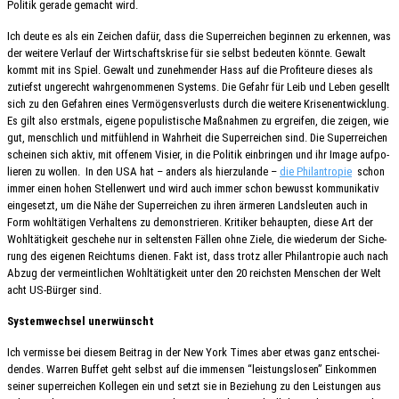
Poli­tik gerade gemacht wird.
Ich deute es als ein Zeichen dafür, dass die Super­rei­chen begin­nen zu erken­nen, was
der weite­re Verlauf der Wirt­schafts­kri­se für sie selbst bedeu­ten könnte. Gewalt
kommt mit ins Spiel. Gewalt und zuneh­men­der Hass auf die Profi­teu­re dieses als
zutiefst unge­recht wahr­ge­nom­me­nen Systems. Die Gefahr für Leib und Leben gesellt
sich zu den Gefah­ren eines Vermö­gens­ver­lusts durch die weite­re Krisen­ent­wick­lung.
Es gilt also erst­mals, eigene popu­lis­ti­sche Maßnah­men zu ergrei­fen, die zeigen, wie
gut, mensch­lich und mitfüh­lend in Wahr­heit die Super­rei­chen sind. Die Super­rei­chen
schei­nen sich aktiv, mit offe­nem Visier, in die Poli­tik einbrin­gen und ihr Image aufpo­
lie­ren zu wollen. In den USA hat – anders als hier­zu­lan­de –
die Phil­an­tro­pie
schon
immer einen hohen Stel­len­wert und wird auch immer schon bewusst kommu­ni­ka­tiv
einge­setzt, um die Nähe der Super­rei­chen zu ihren ärme­ren Lands­leu­ten auch in
Form wohl­tä­ti­gen Verhal­tens zu demons­trie­ren. Kriti­ker behaup­ten, diese Art der
Wohl­tä­tig­keit gesche­he nur in seltens­ten Fällen ohne Ziele, die wieder­um der Siche­
rung des eige­nen Reich­tums dienen. Fakt ist, dass trotz aller Phil­an­tro­pie auch nach
Abzug der vermeint­li­chen Wohl­tä­tig­keit unter den 20 reichs­ten Menschen der Welt
acht US-Bürger sind.
System­wech­sel unerwünscht
Ich vermis­se bei diesem Beitrag in der New York Times aber etwas ganz entschei­
den­des. Warren Buffet geht selbst auf die immensen “leis­tungs­lo­sen” Einkom­men
seiner super­rei­chen Kolle­gen ein und setzt sie in Bezie­hung zu den Leis­tun­gen aus