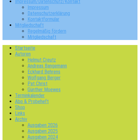
Impressum/Datenschutz/Kontakt
Impressum
Datenschutzerklärung
Kontaktformular
Mitgliedschaft
Regelmäßig fördern
Mitgliedschaft
Startseite
Autoren
Helmut Creutz
Andreas Bangemann
Eckhard Behrens
Wolfgang Berger
Pat Christ
Günther Moewes
Terminkalender
Abo & Probeheft
Shop
Links
Archiv
Ausgaben 2026
Ausgaben 2025
Ausgaben 2024