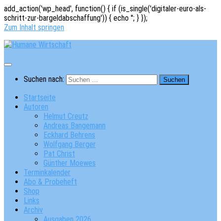
add_action('wp_head', function() { if (is_single('digitaler-euro-als-
schritt-zur-bargeldabschaffung')) { echo '
'; } });
Zum Inhalt springen
Suchen nach:
Startseite
Autoren
Helmut Creutz
Andreas Bangemann
Eckhard Behrens
Wolfgang Berger
Pat Christ
Günther Moewes
Terminkalender
Abo & Probeheft
Shop
Links
Archiv
Ausgaben 2026