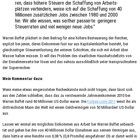
ren, dass höhere Steu­ern die Schaf­fung von Arbeits­
plät­zen verhin­dern, weise ich auf die Schaf­fung von 40
Millio­nen zusätz­li­chen Jobs zwischen 1980 und 2000
hin. Wir alle wissen, was seit­her passier­te: gerin­ge­re
Steu­er­ra­ten und viel weni­ger neue Jobs.”
Warren Buffet plädiert in dem Beitrag für eine höhere Besteue­rung der Reichen,
expli­zit bei jenen, deren Einkom­men fast nur aus Kapi­tal­ein­künf­ten besteht, bei
gleich­zei­ti­ger Steu­er­ent­las­tung der unte­ren Schich­ten, die sich mit Arbeit über
Wasser halten müssen. Er will das Problem des staat­li­chen Haus­halts­de­fi­zits von
der Einnah­men­sei­te her lösen und das nahezu ausschließ­lich unter Inan­spruch­nah­me
der Superreichen.
Mein Kommen­tar dazu:
Wenn meine etwas einge­ros­te­ten Rechen­küns­te mich nicht trügen, dann lässt sich
aus den Zahlen schlie­ßen, dass das zu versteu­ern­de Jahres­ein­kom­men 2010 bei
Warren Buffet rund 40 Millio­nen US-Dollar waren. Die
Forbes-Liste 2011
weist ihn als
dritt­reichs­ten Mann der Welt mit einem Geld­ver­mö­gen von 50 Milli­ar­den! US-Dollar
aus.
Lassen wir einmal ein mögli­ches Einkom­men aus Arbeit bei Warren Buffet unbe­ach­
tet und gehen bei ihm von 40 Millio­nen Dollar Einnah­men aus seinem Vermö­gen aus,
dann hätte er eine Rendi­te von 0,08 % (0,8 Promil­le) einge­fah­ren! Ob er damit wohl in