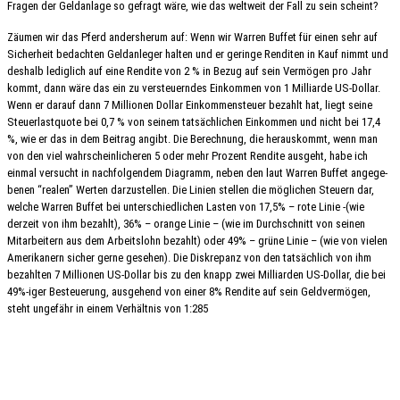
Fragen der Geld­an­la­ge so gefragt wäre, wie das welt­weit der Fall zu sein scheint?
Zäumen wir das Pferd anders­her­um auf: Wenn wir Warren Buffet für einen sehr auf
Sicher­heit bedach­ten Geld­an­le­ger halten und er gerin­ge Rendi­ten in Kauf nimmt und
deshalb ledig­lich auf eine Rendi­te von 2 % in Bezug auf sein Vermö­gen pro Jahr
kommt, dann wäre das ein zu versteu­ern­des Einkom­men von 1 Milli­ar­de US-Dollar.
Wenn er darauf dann 7 Millio­nen Dollar Einkom­men­steu­er bezahlt hat, liegt seine
Steu­er­last­quo­te bei 0,7 % von seinem tatsäch­li­chen Einkom­men und nicht bei 17,4
%, wie er das in dem Beitrag angibt. Die Berech­nung, die heraus­kommt, wenn man
von den viel wahr­schein­li­che­ren 5 oder mehr Prozent Rendi­te ausgeht, habe ich
einmal versucht in nach­fol­gen­dem Diagramm, neben den laut Warren Buffet ange­ge­
be­nen “realen” Werten darzu­stel­len. Die Linien stel­len die mögli­chen Steu­ern dar,
welche Warren Buffet bei unter­schied­li­chen Lasten von 17,5% – rote Linie -(wie
derzeit von ihm bezahlt), 36% – orange Linie – (wie im Durch­schnitt von seinen
Mitar­bei­tern aus dem Arbeits­lohn bezahlt) oder 49% – grüne Linie – (wie von vielen
Ameri­ka­nern sicher gerne gese­hen). Die Diskre­panz von den tatsäch­lich von ihm
bezahl­ten 7 Millio­nen US-Dollar bis zu den knapp zwei Milli­ar­den US-Dollar, die bei
49%-iger Besteue­rung, ausge­hend von einer 8% Rendi­te auf sein Geld­ver­mö­gen,
steht unge­fähr in einem Verhält­nis von 1:285