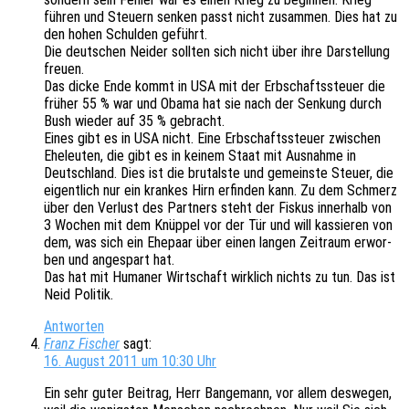
führen und Steu­ern senken passt nicht zusam­men. Dies hat zu
den hohen Schul­den geführt.
Die deut­schen Neider soll­ten sich nicht über ihre Darstel­lung
freuen.
Das dicke Ende kommt in USA mit der Erbschafts­steu­er die
früher 55 % war und Obama hat sie nach der Senkung durch
Bush wieder auf 35 % gebracht.
Eines gibt es in USA nicht. Eine Erbschafts­steu­er zwischen
Eheleu­ten, die gibt es in keinem Staat mit Ausnah­me in
Deutsch­land. Dies ist die brutals­te und gemeins­te Steuer, die
eigent­lich nur ein kran­kes Hirn erfin­den kann. Zu dem Schmerz
über den Verlust des Part­ners steht der Fiskus inner­halb von
3 Wochen mit dem Knüp­pel vor der Tür und will kassie­ren von
dem, was sich ein Ehepaar über einen langen Zeit­raum erwor­
ben und ange­spart hat.
Das hat mit Huma­ner Wirt­schaft wirk­lich nichts zu tun. Das ist
Neid Politik.
Antworten
Franz Fischer
sagt:
16. August 2011 um 10:30 Uhr
Ein sehr guter Beitrag, Herr Bange­mann, vor allem deswe­gen,