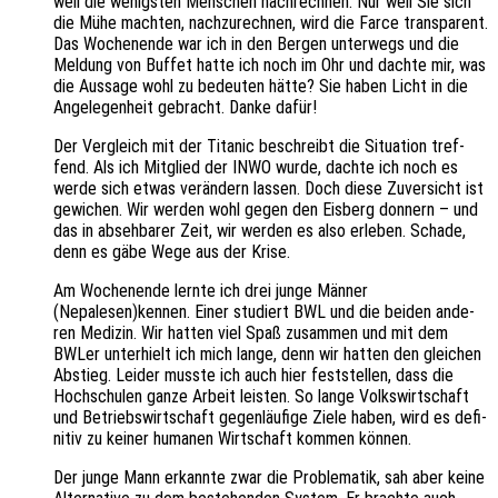
weil die wenigs­ten Menschen nach­rech­nen. Nur weil Sie sich
die Mühe mach­ten, nach­zu­rech­nen, wird die Farce trans­pa­rent.
Das Wochen­en­de war ich in den Bergen unter­wegs und die
Meldung von Buffet hatte ich noch im Ohr und dachte mir, was
die Aussa­ge wohl zu bedeu­ten hätte? Sie haben Licht in die
Ange­le­gen­heit gebracht. Danke dafür!
Der Vergleich mit der Tita­nic beschreibt die Situa­ti­on tref­
fend. Als ich Mitglied der INWO wurde, dachte ich noch es
werde sich etwas verän­dern lassen. Doch diese Zuver­sicht ist
gewi­chen. Wir werden wohl gegen den Eisberg donnern – und
das in abseh­ba­rer Zeit, wir werden es also erle­ben. Schade,
denn es gäbe Wege aus der Krise.
Am Wochen­en­de lernte ich drei junge Männer
(Nepalesen)kennen. Einer studiert BWL und die beiden ande­
ren Medi­zin. Wir hatten viel Spaß zusam­men und mit dem
BWLer unter­hielt ich mich lange, denn wir hatten den glei­chen
Abstieg. Leider musste ich auch hier fest­stel­len, dass die
Hoch­schu­len ganze Arbeit leis­ten. So lange Volks­wirt­schaft
und Betriebs­wirt­schaft gegen­läu­fi­ge Ziele haben, wird es defi­
ni­tiv zu keiner huma­nen Wirt­schaft kommen können.
Der junge Mann erkann­te zwar die Proble­ma­tik, sah aber keine