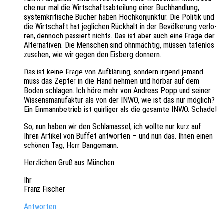
che nur mal die Wirt­schafts­ab­tei­lung einer Buch­hand­lung,
system­kri­ti­sche Bücher haben Hoch­kon­junk­tur. Die Poli­tik und
die Wirt­schaft hat jegli­chen Rück­halt in der Bevöl­ke­rung verlo­
ren, dennoch passiert nichts. Das ist aber auch eine Frage der
Alter­na­ti­ven. Die Menschen sind ohnmäch­tig, müssen taten­los
zuse­hen, wie wir gegen den Eisberg donnern.
Das ist keine Frage von Aufklä­rung, sondern irgend jemand
muss das Zepter in die Hand nehmen und hörbar auf dem
Boden schla­gen. Ich höre mehr von Andre­as Popp und seiner
Wissens­ma­nu­fak­tur als von der INWO, wie ist das nur möglich?
Ein Einmann­be­trieb ist quir­li­ger als die gesam­te INWO. Schade!
So, nun haben wir den Schla­mas­sel, ich wollte nur kurz auf
Ihren Arti­kel von Buffet antwor­ten – und nun das. Ihnen einen
schö­nen Tag, Herr Bangemann.
Herz­li­chen Gruß aus München
Ihr
Franz Fischer
Antworten