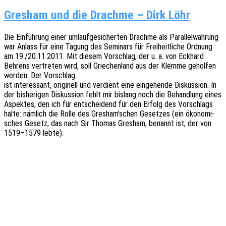
Gresham und die Drachme – Dirk Löhr
Die Einfüh­rung einer umlauf­ge­si­cher­ten Drach­me als Paral­lel­wäh­rung
war Anlass für eine Tagung des Semi­nars für Frei­heit­li­che Ordnung
am 19./20.11.2011. Mit diesem Vorschlag, der u. a. von Eckhard
Behrens vertre­ten wird, soll Grie­chen­land aus der Klemme gehol­fen
werden. Der Vorschlag
ist inter­es­sant, origi­nell und verdient eine einge­hen­de Diskus­si­on. In
der bishe­ri­gen Diskus­si­on fehlt mir bislang noch die Behand­lung eines
Aspek­tes, den ich für entschei­dend für den Erfolg des Vorschlags
halte: nämlich die Rolle des Gresham’schen Geset­zes (ein ökono­mi­
sches Gesetz, das nach Sir Thomas Gres­ham, benannt ist, der von
1519–1579 lebte).