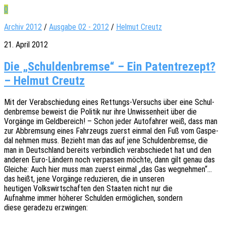
0
Archiv 2012
/
Ausgabe 02 - 2012
/
Helmut Creutz
21. April 2012
Die „Schuldenbremse“ – Ein Patentrezept?
– Helmut Creutz
Mit der Verab­schie­dung eines Rettungs-Versuchs über eine Schul­
den­brem­se beweist die Poli­tik nur ihre Unwis­sen­heit über die
Vorgän­ge im Geld­be­reich! – Schon jeder Auto­fah­rer weiß, dass man
zur Abbrem­sung eines Fahr­zeugs zuerst einmal den Fuß vom Gaspe­
dal nehmen muss. Bezieht man das auf jene Schul­den­brem­se, die
man in Deutsch­land bereits verbind­lich verab­schie­det hat und den
ande­ren Euro-Ländern noch verpas­sen möchte, dann gilt genau das
Glei­che: Auch hier muss man zuerst einmal „das Gas wegnehmen“…
das heißt, jene Vorgän­ge redu­zie­ren, die in unseren
heuti­gen Volks­wirt­schaf­ten den Staa­ten nicht nur die
Aufnah­me immer höhe­rer Schul­den ermög­li­chen, sondern
diese gera­de­zu erzwingen: