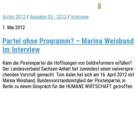
0
Archiv 2012
/
Ausgabe 03 - 2012
/
Interview
1. Mai 2012
Partei ohne Programm? – Marina Weisband
im Interview
Kann die Pira­ten­par­tei die Hoff­nun­gen von Geld­re­for­mern erfül­len?
Der Landes­ver­band Sach­sen-Anhalt hat zumin­dest einen viel­ver­spre­
chen­den Vorstoß gemacht. Tom Aslan hat sich am 16. April 2012 mit
Marina Weis­band, Bundes­vor­stands­mit­glied der Pira­ten­par­tei, in
Berlin zu einem Gespräch für die HUMANE WIRTSCHAFT getroffen.