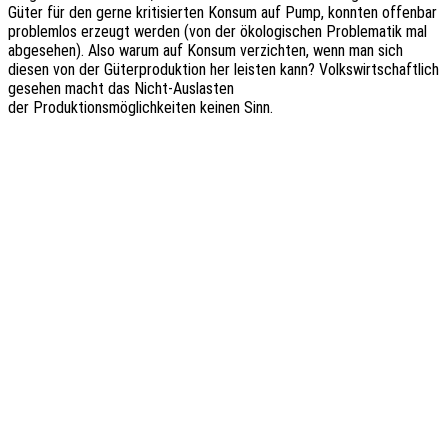
Güter für den gerne kriti­sier­ten Konsum auf Pump, konn­ten offen­bar
problem­los erzeugt werden (von der ökolo­gi­schen Proble­ma­tik mal
abge­se­hen). Also warum auf Konsum verzich­ten, wenn man sich
diesen von der Güter­pro­duk­ti­on her leis­ten kann? Volks­wirt­schaft­lich
gese­hen macht das Nicht-Auslasten
der Produk­ti­ons­mög­lich­kei­ten keinen Sinn.