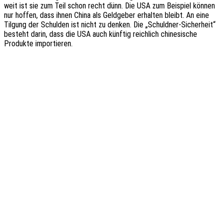
weit ist sie zum Teil schon recht dünn. Die USA zum Beispiel können
nur hoffen, dass ihnen China als Geld­ge­ber erhal­ten bleibt. An eine
Tilgung der Schul­den ist nicht zu denken. Die „Schuld­ner-Sicher­heit“
besteht darin, dass die USA auch künf­tig reich­lich chine­si­sche
Produk­te importieren.