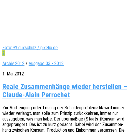
Foto: © duxschulz / pixelio.de
2
Archiv 2012
/
Ausgabe 03 - 2012
1. Mai 2012
Reale Zusammenhänge wieder herstellen –
Claude-Alain Perrochet
Zur Vorbeu­gung oder Lösung der Schul­den­pro­ble­ma­tik wird immer
wieder verlangt, man solle zum Prin­zip zurück­keh­ren, immer nur
auszu­ge­ben, was man habe. Der über­mä­ßi­ge (Staats-)Konsum wird
ange­pran­gert. Das ist zu kurz gedacht. Dabei wird der Zusam­men­
hang zwischen Konsum, Produk­ti­on und Einkom­men verges­sen. Die