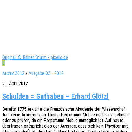
Original: © Rainer Sturm / pixelio.de
0
Archiv 2012
/
Ausgabe 02 - 2012
21. April 2012
Schulden = Guthaben – Erhard Glötzl
Bereits 1775 erklär­te die Fran­zö­si­sche Akade­mie der Wissen­schaf­
ten, keine Arbei­ten zum Thema Perpe­tu­um Mobile mehr anzu­neh­men
oder zu prüfen, da ein Perpe­tu­um Mobile unmög­lich ist. Auf heute
über­tra­gen entspricht dies der Aussa­ge, dass sich kein Physi­ker mit
Ideen beschäf­tigt, die dem 1. Haupt­satz der Ther­mo­dy­na­mik wider­