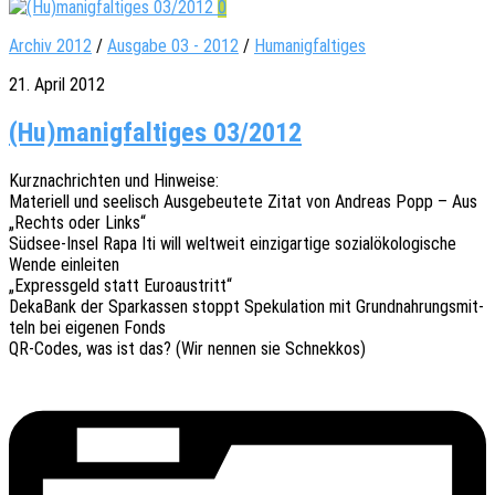
0
Archiv 2012
/
Ausgabe 03 - 2012
/
Humanigfaltiges
21. April 2012
(Hu)manigfaltiges 03/2012
Kurz­nach­rich­ten und Hinweise:
Mate­ri­ell und seelisch Ausge­beu­te­te Zitat von Andre­as Popp – Aus
„Rechts oder Links“
Südsee-Insel Rapa Iti will welt­weit einzig­ar­ti­ge sozi­al­öko­lo­gi­sche
Wende einleiten
„Express­geld statt Euroaustritt“
Deka­Bank der Spar­kas­sen stoppt Speku­la­ti­on mit Grund­nah­rungs­mit­
teln bei eige­nen Fonds
QR-Codes, was ist das? (Wir nennen sie Schnekkos)