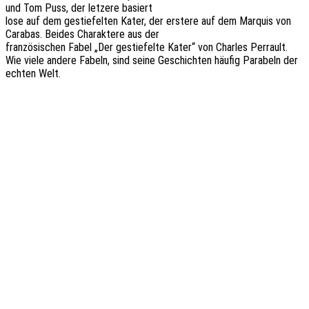
und Tom Puss, der letze­re basiert
lose auf dem gestie­fel­ten Kater, der erste­re auf dem Marquis von
Cara­bas. Beides Charak­te­re aus der
fran­zö­si­schen Fabel „Der gestie­fel­te Kater“ von Charles Perrault.
Wie viele andere Fabeln, sind seine Geschich­ten häufig Para­beln der
echten Welt.