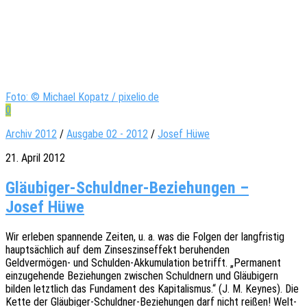
Foto: © Michael Kopatz / pixelio.de
0
Archiv 2012
/
Ausgabe 02 - 2012
/
Josef Hüwe
21. April 2012
Gläubiger-Schuldner-Beziehungen –
Josef Hüwe
Wir erle­ben span­nen­de Zeiten, u. a. was die Folgen der lang­fris­tig
haupt­säch­lich auf dem Zinses­zins­ef­fekt beruhenden
Geld­ver­mö­gen- und Schul­den-Akku­mu­la­ti­on betrifft. „Perma­nent
einzu­ge­hen­de Bezie­hun­gen zwischen Schuld­nern und Gläu­bi­gern
bilden letzt­lich das Funda­ment des Kapi­ta­lis­mus.“ (J. M. Keynes). Die
Kette der Gläu­bi­ger-Schuld­ner-Bezie­hun­gen darf nicht reißen! Welt­