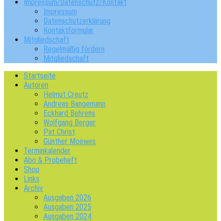
Impressum/Datenschutz/Kontakt
Impressum
Datenschutzerklärung
Kontaktformular
Mitgliedschaft
Regelmäßig fördern
Mitgliedschaft
Startseite
Autoren
Helmut Creutz
Andreas Bangemann
Eckhard Behrens
Wolfgang Berger
Pat Christ
Günther Moewes
Terminkalender
Abo & Probeheft
Shop
Links
Archiv
Ausgaben 2026
Ausgaben 2025
Ausgaben 2024