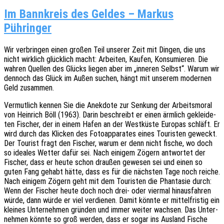
Im Bannkreis des Geldes – Markus
Pühringer
Wir verbrin­gen einen großen Teil unse­rer Zeit mit Dingen, die uns
nicht wirk­lich glück­lich macht: Arbei­ten, Kaufen, Konsu­mie­ren. Die
wahren Quel­len des Glücks liegen aber im „inne­ren Selbst“. Warum wir
dennoch das Glück im Außen suchen, hängt mit unse­rem moder­nen
Geld zusammen.
Vermut­lich kennen Sie die Anek­do­te zur Senkung der Arbeits­mo­ral
von Hein­rich Böll (1963). Darin beschreibt er einen ärmlich geklei­de­
ten Fischer, der in einem Hafen an der West­küs­te Euro­pas schläft. Er
wird durch das Klicken des Foto­ap­pa­ra­tes eines Touris­ten geweckt.
Der Tourist fragt den Fischer, warum er denn nicht fische, wo doch
so idea­les Wetter dafür sei. Nach eini­gem Zögern antwor­tet der
Fischer, dass er heute schon drau­ßen gewe­sen sei und einen so
guten Fang gehabt hätte, dass es für die nächs­ten Tage noch reiche.
Nach eini­gem Zögern geht mit dem Touris­ten die Phan­ta­sie durch:
Wenn der Fischer heute doch noch drei- oder vier­mal hinaus­fah­ren
würde, dann würde er viel verdie­nen. Damit könnte er mittel­fris­tig ein
klei­nes Unter­neh­men grün­den und immer weiter wach­sen. Das Unter­
neh­men könnte so groß werden, dass er sogar ins Ausland Fische