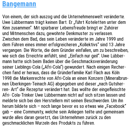
Bangemann
Von einem, der sich auszog und die Unter­neh­mens­welt veränderte.
Uwe Lübber­mann trägt keinen Bart. Er „führt Kote­let­ten unter dem
Kinn zusam­men“. Mit spür­ba­rer Lebens­freu­de bringt er Zuhörer
und Mitmen­schen dazu, gewohn­te Denk­mus­ter zu verlas­sen.
Zwischen dem Bad, das sein Leben verän­der­te im Jahre 1999 und
dem Führen eines immer erfolg­rei­che­ren „Kollek­tivs“ sind 13 Jahre
vergan­gen. Die Worte, die dem Grün­der einfal­len, um zu beschrei­ben,
wie sich das Erreich­te anfühlt, sind: „Einfach nur geil“. Uwe Lübber­
mann hatte sich beim Baden über die Geschmacks­ver­än­de­rung
seiner Lieb­lings-Cola („Afri-Cola“) gewun­dert. Nach eini­gen Recher­
chen fand er heraus, dass die Grün­der­fa­mi­lie Karl Flach aus Köln
1998 die Marken­rech­te von Afri-Cola an einen Konzern (Mine­ral­brun­
nen Über­kin­gen-Tein­ach AG) abge­ge­ben und dieser „nach Guts­her­
ren- Art“ die Rezep­tur verän­dert hat. Das wollte der einge­fleisch­te
Afri- Cola-Trin­ker Uwe Lübber­mann nicht auf sich sitzen lassen und
melde­te sich bei den Herstel­lern mit seinen Beschwer­den. Um ihn
herum bilde­te sich – noch lange bevor es so etwas wie „Face­book“
gab – eine Commu­ni­ty, welche sein Anlie­gen teilte und gemein­sam
wurde alles daran gesetzt, das Unter­neh­men zurück zu den
geschmack­li­chen Wurzeln des Produkts zu führen.