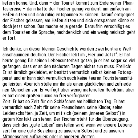
liefern könne. Und, dann – der Tourist kommt zum Ende seiner Phan­
ta­sie­rei­se – dann hätte der Fischer genug verdient, um einfach am
Hafen sitzen und sich ruhig entspan­nen zu können. Darauf entgeg­net
der Fischer gelas­sen, am Hafen sitzen und sich entspan­nen könne er
doch jetzt schon. Das mache er ja gerade. Darauf­hin verschlägt es
dem Touris­ten die Spra­che, nach­denk­lich und ein wenig neidisch geht
er fort.
Ich denke, an dieser klei­nen Geschich­te werden zwei konträ­re Welt­
an­schau­un­gen deut­lich. Der Fischer lebt im „Hier und Jetzt“. Er hat
heute genug für seinen Lebens­un­ter­halt getan, ja er hat sogar so viel
gefan­gen, dass er an den nächs­ten Tagen nichts tun muss. Frei­lich:
Er ist ärmlich geklei­det, er besitzt vermut­lich selbst keinen Foto­ap­
pa­rat und er kann sich vermut­lich auch keine teuren Touris­ten­aus­flü­
ge leis­ten. Aber ich stelle mir ihn als einen glück­li­chen und zufrie­de­
nen Menschen vor: Er verfügt über wenig mate­ri­el­len Reich­tum, aber
er hat einen großen Luxus an frei verfügbarer
Zeit: Er hat so Zeit für ein Schläf­chen am hell­lich­ten Tag. Er hat
vermut­lich auch Zeit für seine Freun­dIn­nen, seine Kinder, seine
Leiden­schaf­ten; ja Zeit, um mit sich (seinem „inne­ren Selbst“) in
gutem Kontakt zu stehen. Der Fischer steht für die Über­zeu­gung,
dass sich das „gute Leben“ einstel­len wird, wenn wir unsere Lebens­
zeit für eine gute Bezie­hung zu unse­rem Selbst und zu unse­ren
Mitmen­schen aufbau­en; oder in ande­ren Worten.