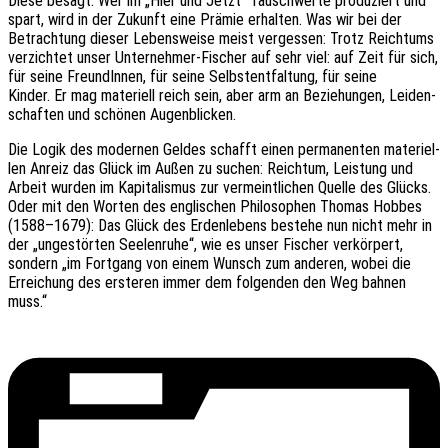
Diese besagt: Wer im „Hier und Jetzt“ Tausch­wer­te produ­ziert und
spart, wird in der Zukunft eine Prämie erhal­ten. Was wir bei der
Betrach­tung dieser Lebens­wei­se meist verges­sen: Trotz Reich­tums
verzich­tet unser Unter­neh­mer-Fischer auf sehr viel: auf Zeit für sich,
für seine Freun­dIn­nen, für seine Selbst­ent­fal­tung, für seine
Kinder. Er mag mate­ri­ell reich sein, aber arm an Bezie­hun­gen, Leiden­
schaf­ten und schö­nen Augenblicken.
Die Logik des moder­nen Geldes schafft einen perma­nen­ten mate­ri­el­
len Anreiz das Glück im Außen zu suchen: Reich­tum, Leis­tung und
Arbeit wurden im Kapi­ta­lis­mus zur vermeint­li­chen Quelle des Glücks.
Oder mit den Worten des engli­schen Philo­so­phen Thomas Hobbes
(1588–1679): Das Glück des Erden­le­bens bestehe nun nicht mehr in
der „unge­stör­ten Seelen­ru­he“, wie es unser Fischer verkör­pert,
sondern „im Fort­gang von einem Wunsch zum ande­ren, wobei die
Errei­chung des erste­ren immer dem folgen­den den Weg bahnen
muss.“