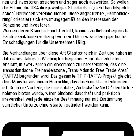
nen und Inves­to­ren absi­chern und sogar noch auswei­ten. So wollen
die EU und die USA ihre jewei­li­gen Stan­dards in „nicht handels­po­li­ti­
schen“ Berei­chen verein­heit­li­chen. Diese ange­streb­te „Harmo­ni­sie­
rung“ orien­tiert sich erwar­tungs­ge­mäß an den Inter­es­sen der
Konzer­ne und Investoren.
Werden deren Stan­dards nicht erfüllt, können zeit­lich unbe­grenz­te
Handels­sank­tio­nen verhängt werden. Oder es werden gigan­ti­sche
Entschä­di­gun­gen für die Unter­neh­men fällig.
Die Verhand­lun­gen über diese Art Staats­streich in Zeit­lu­pe haben im
Juli dieses Jahres in Washing­ton begon­nen – mit der erklär­ten
Absicht, in zwei Jahren ein Abkom­men zu unter­zeich­nen, das eine
trans­at­lan­ti­sche Frei­han­dels­zo­ne „Trans-Atlan­tic Free Trade Area“
(TAFTA) begrün­den wird. Das gesam­te TTIP-TAFTA-Projekt gleicht
dem Mons­ter aus einem Horror­film, das durch nichts totzu­krie­gen
ist. Denn die Vortei­le, die eine solche „Wirt­schafts-NATO“ den Unter­
neh­men bieten würde, wären bindend, dauer­haft und prak­tisch
irrever­si­bel, weil jede einzel­ne Bestim­mung nur mit Zustim­mung
sämt­li­cher Unter­zeich­ner­staa­ten geän­dert werden kann.