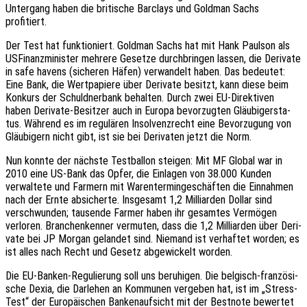
Unter­gang haben die briti­sche Barclays und Gold­man Sachs
profitiert.
Der Test hat funk­tio­niert. Gold­man Sachs hat mit Hank Paul­son als
USFi­nanz­mi­nis­ter mehre­re Geset­ze durch­brin­gen lassen, die Deri­va­te
in safe havens (siche­ren Häfen) verwan­delt haben. Das bedeu­tet:
Eine Bank, die Wert­pa­pie­re über Deri­va­te besitzt, kann diese beim
Konkurs der Schuld­ner­bank behal­ten. Durch zwei EU-Direk­ti­ven
haben Deri­va­te-Besit­zer auch in Europa bevor­zug­ten Gläu­bi­ger­sta­
tus. Während es im regu­lä­ren Insol­venz­recht eine Bevor­zu­gung von
Gläu­bi­gern nicht gibt, ist sie bei Deri­va­ten jetzt die Norm.
Nun konnte der nächs­te Test­bal­lon stei­gen: Mit MF Global war in
2010 eine US-Bank das Opfer, die Einla­gen von 38.000 Kunden
verwal­te­te und Farmern mit Waren­ter­min­ge­schäf­ten die Einnah­men
nach der Ernte absi­cher­te. Insge­samt 1,2 Milli­ar­den Dollar sind
verschwun­den; tausen­de Farmer haben ihr gesam­tes Vermö­gen
verlo­ren. Bran­chen­ken­ner vermu­ten, dass die 1,2 Milli­ar­den über Deri­
va­te bei JP Morgan gelan­det sind. Niemand ist verhaf­tet worden; es
ist alles nach Recht und Gesetz abge­wi­ckelt worden.
Die EU-Banken-Regu­lie­rung soll uns beru­hi­gen. Die belgisch-fran­zö­si­
sche Dexia, die Darle­hen an Kommu­nen verge­ben hat, ist im „Stress-
Test“ der Euro­päi­schen Banken­auf­sicht mit der Best­no­te bewer­tet