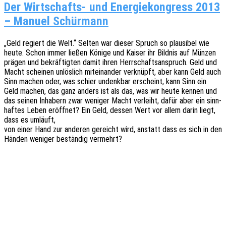
Der Wirtschafts- und Energiekongress 2013
– Manuel Schürmann
„Geld regiert die Welt.“ Selten war dieser Spruch so plau­si­bel wie
heute. Schon immer ließen Könige und Kaiser ihr Bild­nis auf Münzen
prägen und bekräf­tig­ten damit ihren Herr­schafts­an­spruch. Geld und
Macht schei­nen unlös­lich mitein­an­der verknüpft, aber kann Geld auch
Sinn machen oder, was schier undenk­bar erscheint, kann Sinn ein
Geld machen, das ganz anders ist als das, was wir heute kennen und
das seinen Inha­bern zwar weni­ger Macht verleiht, dafür aber ein sinn­
haf­tes Leben eröff­net? Ein Geld, dessen Wert vor allem darin liegt,
dass es umläuft,
von einer Hand zur ande­ren gereicht wird, anstatt dass es sich in den
Händen weni­ger bestän­dig vermehrt?