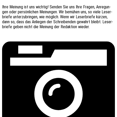
Ihre Meinung ist uns wich­tig! Senden Sie uns Ihre Fragen, Anre­gun­
gen oder persön­li­chen Meinun­gen. Wir bemü­hen uns, so viele Leser­
brie­fe unter­zu­brin­gen, wie möglich. Wenn wir Leser­brie­fe kürzen,
dann so, dass das Anlie­gen der Schrei­ben­den gewahrt bleibt. Leser­
brie­fe geben nicht die Meinung der Redak­ti­on wieder.