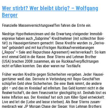
Wer stirbt? Wer bleibt übrig? – Wolfgang
Berger
Finan­zi­el­le Massen­ver­nich­tungs­waf­fen fahren die Ernte ein.
Nied­ri­ge Hypo­the­ken­zin­sen und die Erwar­tung stei­gen­der Immo­bi­li­
en­prei­se haben auch „Subprime“-Kreditnehmer (mit schlech­ter Boni­
tät) zu Haus­ei­gen­tü­mern gemacht. Diese Kredi­te wurden zu „Deri­va­
ten“ gebün­delt und mit kurz­fris­ti­gen Rück­kauf­ver­ein­ba­run­gen
(„Repos“ = Sale and Repurcha­se Agree­ment) weiter­ver­kauft. So kam
erst einmal Geld in die Kasse. Bear Sterns und Lehman Brot­her
(USA) brachen 2008 zusam­men, als sie Rück­kauf­ver­pflich­tun­gen
nicht erfül­len konn­ten. Das aber waren nur Testläufe.
Früher wurden Kredi­te gegen Sicher­hei­ten verge­ben. Jeder Haus­ei­
gen­tü­mer weiß das. Deri­va­te in Verbin­dung mit Repo-Geschäf­ten
schöp­fen Geld ohne Sicher­hei­ten. Die eine Bank nimmt, die andere
gibt – und das im Kreis­lauf ad infi­ni­tum. Das Geld kommt nicht in die
Real­wirt­schaft, die dem Finanz­sek­tor gleich­gül­tig ist. Deshalb löst es
keine Infla­ti­on aus. Der Kreis­lauf hat sich zum Killer-Spiel entwi­ckelt:
Live and let die (Lebe und lasse ster­ben). Als Bear Sterns zusam­
men­brach war JP Morgan Chase der Sieger. Von Lehman Brot­hers