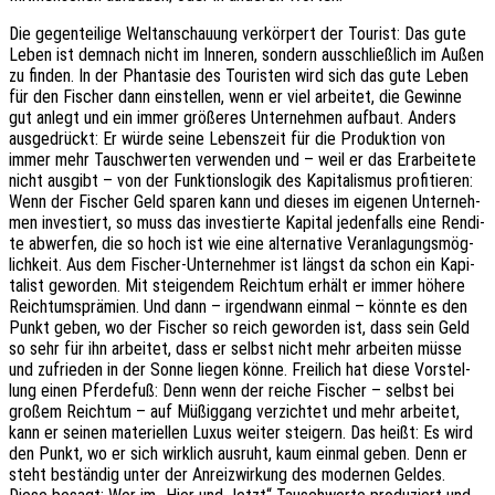
Die gegen­tei­li­ge Welt­an­schau­ung verkör­pert der Tourist: Das gute
Leben ist demnach nicht im Inne­ren, sondern ausschließ­lich im Außen
zu finden. In der Phan­ta­sie des Touris­ten wird sich das gute Leben
für den Fischer dann einstel­len, wenn er viel arbei­tet, die Gewin­ne
gut anlegt und ein immer größe­res Unter­neh­men aufbaut. Anders
ausge­drückt: Er würde seine Lebens­zeit für die Produk­ti­on von
immer mehr Tausch­wer­ten verwen­den und – weil er das Erar­bei­te­te
nicht ausgibt – von der Funk­ti­ons­lo­gik des Kapi­ta­lis­mus profi­tie­ren:
Wenn der Fischer Geld sparen kann und dieses im eige­nen Unter­neh­
men inves­tiert, so muss das inves­tier­te Kapi­tal jeden­falls eine Rendi­
te abwer­fen, die so hoch ist wie eine alter­na­ti­ve Veran­la­gungs­mög­
lich­keit. Aus dem Fischer-Unter­neh­mer ist längst da schon ein Kapi­
ta­list gewor­den. Mit stei­gen­dem Reich­tum erhält er immer höhere
Reich­tums­prä­mi­en. Und dann – irgend­wann einmal – könnte es den
Punkt geben, wo der Fischer so reich gewor­den ist, dass sein Geld
so sehr für ihn arbei­tet, dass er selbst nicht mehr arbei­ten müsse
und zufrie­den in der Sonne liegen könne. Frei­lich hat diese Vorstel­
lung einen Pfer­de­fuß: Denn wenn der reiche Fischer – selbst bei
großem Reich­tum – auf Müßig­gang verzich­tet und mehr arbei­tet,
kann er seinen mate­ri­el­len Luxus weiter stei­gern. Das heißt: Es wird
den Punkt, wo er sich wirk­lich ausruht, kaum einmal geben. Denn er
steht bestän­dig unter der Anreiz­wir­kung des moder­nen Geldes.