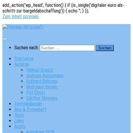
add_action('wp_head', function() { if (is_single('digitaler-euro-als-
schritt-zur-bargeldabschaffung')) { echo '
'; } });
Zum Inhalt springen
Suchen nach:
Startseite
Autoren
Helmut Creutz
Andreas Bangemann
Eckhard Behrens
Wolfgang Berger
Pat Christ
Günther Moewes
Terminkalender
Abo & Probeheft
Shop
Links
Archiv
Ausgaben 2026