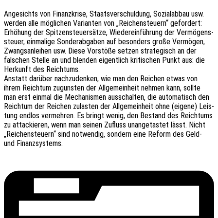
Ange­sichts von Finanz­kri­se, Staats­ver­schul­dung, Sozi­al­ab­bau usw.
werden alle mögli­chen Vari­an­ten von „Reichen­steu­ern“ gefor­dert:
Erhö­hung der Spit­zen­steu­er­sät­ze, Wieder­ein­füh­rung der Vermö­gens­
steu­er, einma­li­ge Sonder­ab­ga­ben auf beson­ders große Vermögen,
Zwangs­an­lei­hen usw. Diese Vorstö­ße setzen stra­te­gisch an der
falschen Stelle an und blen­den eigent­lich kriti­schen Punkt aus: die
Herkunft des Reichtums.
Anstatt darüber nach­zu­den­ken, wie man den Reichen etwas von
ihrem Reich­tum zuguns­ten der Allge­mein­heit nehmen kann, sollte
man erst einmal die Mecha­nis­men ausschal­ten, die auto­ma­tisch den
Reich­tum der Reichen zulas­ten der Allge­mein­heit ohne (eigene) Leis­
tung endlos vermeh­ren. Es bringt wenig, den Bestand des Reich­tums
zu atta­ckie­ren, wenn man seinen Zufluss unan­ge­tas­tet lässt. Nicht
„Reichen­steu­ern“ sind notwen­dig, sondern eine Reform des Geld-
und Finanzsystems.