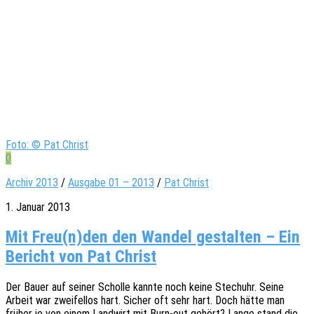
Foto: © Pat Christ
0
Archiv 2013
/
Ausgabe 01 – 2013
/
Pat Christ
1. Januar 2013
Mit Freu(n)den den Wandel gestalten – Ein
Bericht von Pat Christ
Der Bauer auf seiner Schol­le kannte noch keine Stech­uhr. Seine
Arbeit war zwei­fel­los hart. Sicher oft sehr hart. Doch hätte man
früher je von einem Land­wirt mit Burn-out gehört? Lange stand die