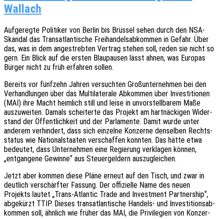
Wallach
Aufge­reg­te Poli­ti­ker von Berlin bis Brüs­sel sehen durch den NSA-
Skan­dal das Trans­at­lan­ti­sche Frei­han­dels­ab­kom­men in Gefahr. Über
das, was in dem ange­streb­ten Vertrag stehen soll, reden sie nicht so
gern. Ein Blick auf die ersten Blau­pau­sen lässt ahnen, was Euro­pas
Bürger nicht zu früh erfah­ren sollen.
Bereits vor fünf­zehn Jahren versuch­ten Groß­un­ter­neh­men bei den
Verhand­lun­gen über das Multi­la­te­ra­le Abkom­men über Inves­ti­tio­nen
(MAI) ihre Macht heim­lich still und leise in unvor­stell­ba­rem Maße
auszu­wei­ten. Damals schei­ter­te das Projekt am hart­nä­cki­gen Wider­
stand der Öffent­lich­keit und der Parla­men­te. Damit wurde unter
ande­rem verhin­dert, dass sich einzel­ne Konzer­ne densel­ben Rechts­
sta­tus wie Natio­nal­staa­ten verschaf­fen konn­ten. Das hätte etwa
bedeu­tet, dass Unter­neh­men eine Regie­rung verkla­gen können,
„entgan­ge­ne Gewin­ne“ aus Steu­er­gel­dern auszugleichen.
Jetzt aber kommen diese Pläne erneut auf den Tisch, und zwar in
deut­lich verschärf­ter Fassung. Der offi­zi­el­le Name des neuen
Projekts lautet „Trans-Atlan­tic Trade and Invest­ment Part­ner­ship“,
abge­kürzt TTIP. Dieses trans­at­lan­ti­sche Handels- und Inves­ti­ti­ons­ab­
kom­men soll, ähnlich wie früher das MAI, die Privi­le­gi­en von Konzer­