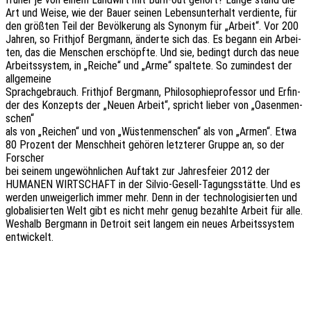
Art und Weise, wie der Bauer seinen Lebens­un­ter­halt verdien­te, für
den größ­ten Teil der Bevöl­ke­rung als Synonym für „Arbeit“. Vor 200
Jahren, so Frith­jof Berg­mann, änder­te sich das. Es begann ein Arbei­
ten, das die Menschen erschöpf­te. Und sie, bedingt durch das neue
Arbeits­sys­tem, in „Reiche“ und „Arme“ spal­te­te. So zumin­dest der
allgemeine
Sprach­ge­brauch. Frith­jof Berg­mann, Philo­so­phie­pro­fes­sor und Erfin­
der des Konzepts der „Neuen Arbeit“, spricht lieber von „Oasen­men­
schen“
als von „Reichen“ und von „Wüsten­men­schen“ als von „Armen“. Etwa
80 Prozent der Mensch­heit gehö­ren letz­te­rer Gruppe an, so der
Forscher
bei seinem unge­wöhn­li­chen Auftakt zur Jahres­fei­er 2012 der
HUMANEN WIRTSCHAFT in der Silvio-Gesell-Tagungs­stät­te. Und es
werden unwei­ger­lich immer mehr. Denn in der tech­no­lo­gi­sier­ten und
globa­li­sier­ten Welt gibt es nicht mehr genug bezahl­te Arbeit für alle.
Weshalb Berg­mann in Detroit seit langem ein neues Arbeits­sys­tem
entwickelt.