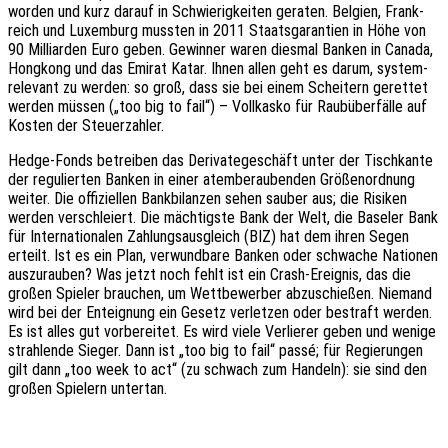
worden und kurz darauf in Schwie­rig­kei­ten gera­ten. Belgi­en, Frank­
reich und Luxem­burg muss­ten in 2011 Staats­ga­ran­tien in Höhe von
90 Milli­ar­den Euro geben. Gewin­ner waren dies­mal Banken in Canada,
Hong­kong und das Emirat Katar. Ihnen allen geht es darum, system­
re­le­vant zu werden: so groß, dass sie bei einem Schei­tern geret­tet
werden müssen („too big to fail“) – Voll­kas­ko für Raub­über­fäl­le auf
Kosten der Steuerzahler.
Hedge-Fonds betrei­ben das Deri­va­te­ge­schäft unter der Tisch­kan­te
der regu­lier­ten Banken in einer atem­be­rau­ben­den Größen­ord­nung
weiter. Die offi­zi­el­len Bank­bi­lan­zen sehen sauber aus; die Risi­ken
werden verschlei­ert. Die mäch­tigs­te Bank der Welt, die Base­ler Bank
für Inter­na­tio­na­len Zahlungs­aus­gleich (BIZ) hat dem ihren Segen
erteilt. Ist es ein Plan, verwund­ba­re Banken oder schwa­che Natio­nen
auszu­rau­ben? Was jetzt noch fehlt ist ein Crash-Ereig­nis, das die
großen Spie­ler brau­chen, um Wett­be­wer­ber abzu­schie­ßen. Niemand
wird bei der Enteig­nung ein Gesetz verlet­zen oder bestraft werden.
Es ist alles gut vorbe­rei­tet. Es wird viele Verlie­rer geben und wenige
strah­len­de Sieger. Dann ist „too big to fail“ passé; für Regie­run­gen
gilt dann „too week to act“ (zu schwach zum Handeln): sie sind den
großen Spie­lern untertan.