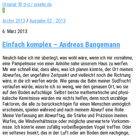
Original: © d-g / pixelio.de
0
Archiv 2013
/
Ausgabe 02 - 2013
6. März 2013
Einfach komplex – Andreas Bangemann
Neulich habe ich mir über­legt, was wohl wäre, wenn ich mir vornäh­me,
eine Pampel­mu­se von einer Anhöhe nahe unse­rem Haus zu werfen.
Mir war schnell klar, dass alles, was ich planen könnte, der Ort meines
Abwur­fes, der unge­fäh­re Zeit­punkt und viel­leicht noch die Rich­tung
wäre, in die ich werfen würde. Wie genau die Bahn meiner Südfrucht
verlau­fen würde, wüsste ich so wenig, wie den genau­en Ort, wo sie
auf den Boden aufschlü­ge. Selbst beste mathe­ma­ti­sche und physi­
ka­li­sche Kennt­nis­se würden mir nichts helfen, denn noch unzäh­li­ge
Fakto­ren, die alle zu berück­sich­ti­gen für einen Menschen unmög­lich
erschei­nen, spie­len während und nach meinem Abwurf eine Rolle.
Meine Verfas­sung am Abwurf­tag, die Stärke und Präzi­si­on meines
Wurfes, die Wind­ver­hält­nis­se oder mögli­che uner­war­te­te Vorkomm­
nis­se. Ich könnte einen zufäl­lig vorbei­flie­gen­den Vogel tref­fen. Oder
ein selte­nes Insekt, das in der Luft oder am Boden dem nach­gin­ge,