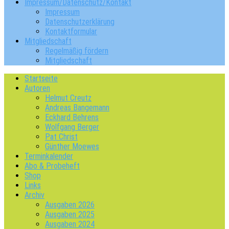
Impressum/Datenschutz/Kontakt
Impressum
Datenschutzerklärung
Kontaktformular
Mitgliedschaft
Regelmäßig fördern
Mitgliedschaft
Startseite
Autoren
Helmut Creutz
Andreas Bangemann
Eckhard Behrens
Wolfgang Berger
Pat Christ
Günther Moewes
Terminkalender
Abo & Probeheft
Shop
Links
Archiv
Ausgaben 2026
Ausgaben 2025
Ausgaben 2024