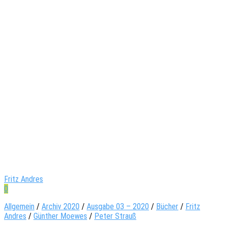
Fritz Andres
0
Allgemein
/
Archiv 2020
/
Ausgabe 03 – 2020
/
Bücher
/
Fritz
Andres
/
Günther Moewes
/
Peter Strauß