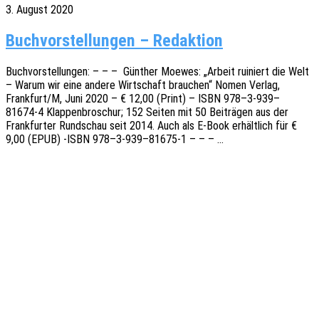
3. August 2020
Buchvorstellungen – Redaktion
Buch­vor­stel­lun­gen: – – – Günther Moewes: „Arbeit ruiniert die Welt
– Warum wir eine andere Wirt­schaft brau­chen“ Nomen Verlag,
Frankfurt/M, Juni 2020 – € 12,00 (Print) – ISBN 978–3‑939–
81674‑4 Klap­pen­bro­schur; 152 Seiten mit 50 Beiträ­gen aus der
Frank­fur­ter Rund­schau seit 2014. Auch als E‑Book erhält­lich für €
9,00 (EPUB) ‑ISBN 978–3‑939–81675‑1 – – – …