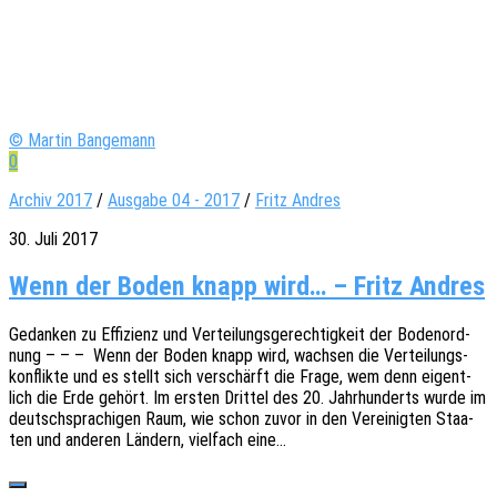
© Martin Bangemann
0
Archiv 2017
/
Ausgabe 04 - 2017
/
Fritz Andres
30. Juli 2017
Wenn der Boden knapp wird… – Fritz Andres
Gedan­ken zu Effi­zi­enz und Vertei­lungs­ge­rech­tig­keit der Boden­ord­
nung – – – Wenn der Boden knapp wird, wach­sen die Vertei­lungs­
kon­flik­te und es stellt sich verschärft die Frage, wem denn eigent­
lich die Erde gehört. Im ersten Drit­tel des 20. Jahr­hun­derts wurde im
deutsch­spra­chi­gen Raum, wie schon zuvor in den Verei­nig­ten Staa­
ten und ande­ren Ländern, viel­fach eine…