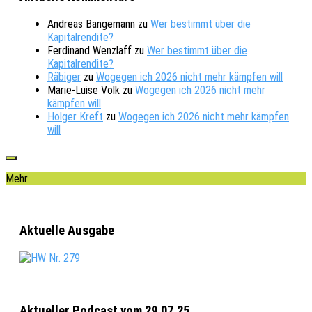
Andreas Bangemann
zu
Wer bestimmt über die
Kapitalrendite?
Ferdinand Wenzlaff
zu
Wer bestimmt über die
Kapitalrendite?
Räbiger
zu
Wogegen ich 2026 nicht mehr kämpfen will
Marie-Luise Volk
zu
Wogegen ich 2026 nicht mehr
kämpfen will
Holger Kreft
zu
Wogegen ich 2026 nicht mehr kämpfen
will
Mehr
Aktuelle Ausgabe
Aktueller Podcast vom 29.07.25