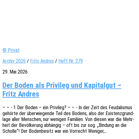
© Privat
Archiv 2026
/
Fritz Andres
/
Heft Nr. 279
29. Mai 2026
Der Boden als Privileg und Kapitalgut –
Fritz Andres
– – - 1 Der Boden – ein Privi­leg? – – - In der Zeit des Feuda­lis­mus
gehör­te der über­wie­gen­de Teil des Bodens, also der Exis­tenz­grund­
la­ge aller Menschen, nur weni­gen Fami­li­en. Von diesen war die Mehr­
heit der Bevöl­ke­rung abhän­gig – oft bis zur sog. „Bindung an die
Schol­le“! Der Boden­be­sitz war ein Vorrecht Weniger,…