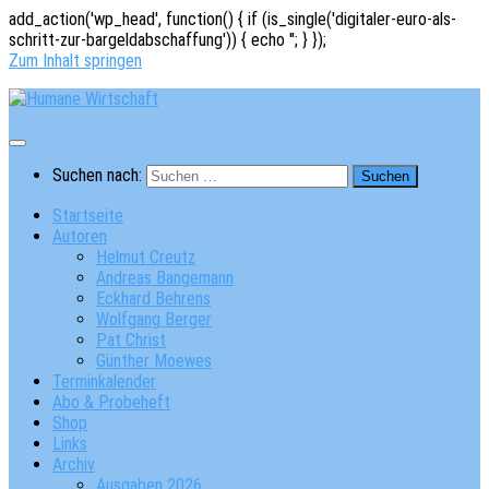
add_action('wp_head', function() { if (is_single('digitaler-euro-als-
schritt-zur-bargeldabschaffung')) { echo '
'; } });
Zum Inhalt springen
Suchen nach:
Startseite
Autoren
Helmut Creutz
Andreas Bangemann
Eckhard Behrens
Wolfgang Berger
Pat Christ
Günther Moewes
Terminkalender
Abo & Probeheft
Shop
Links
Archiv
Ausgaben 2026