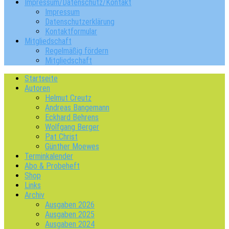
Impressum/Datenschutz/Kontakt
Impressum
Datenschutzerklärung
Kontaktformular
Mitgliedschaft
Regelmäßig fördern
Mitgliedschaft
Startseite
Autoren
Helmut Creutz
Andreas Bangemann
Eckhard Behrens
Wolfgang Berger
Pat Christ
Günther Moewes
Terminkalender
Abo & Probeheft
Shop
Links
Archiv
Ausgaben 2026
Ausgaben 2025
Ausgaben 2024