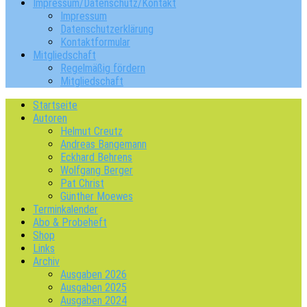
Impressum/Datenschutz/Kontakt
Impressum
Datenschutzerklärung
Kontaktformular
Mitgliedschaft
Regelmäßig fördern
Mitgliedschaft
Startseite
Autoren
Helmut Creutz
Andreas Bangemann
Eckhard Behrens
Wolfgang Berger
Pat Christ
Günther Moewes
Terminkalender
Abo & Probeheft
Shop
Links
Archiv
Ausgaben 2026
Ausgaben 2025
Ausgaben 2024