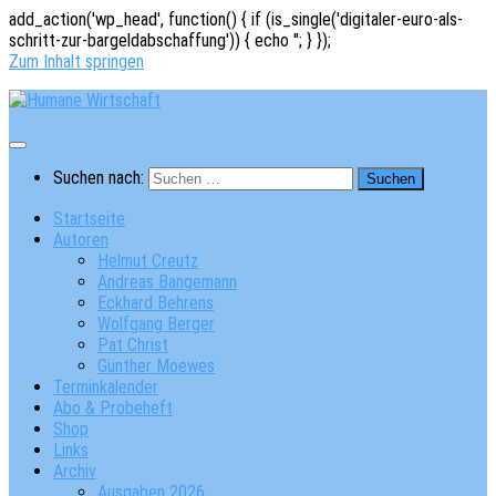
add_action('wp_head', function() { if (is_single('digitaler-euro-als-
schritt-zur-bargeldabschaffung')) { echo '
'; } });
Zum Inhalt springen
Suchen nach:
Startseite
Autoren
Helmut Creutz
Andreas Bangemann
Eckhard Behrens
Wolfgang Berger
Pat Christ
Günther Moewes
Terminkalender
Abo & Probeheft
Shop
Links
Archiv
Ausgaben 2026