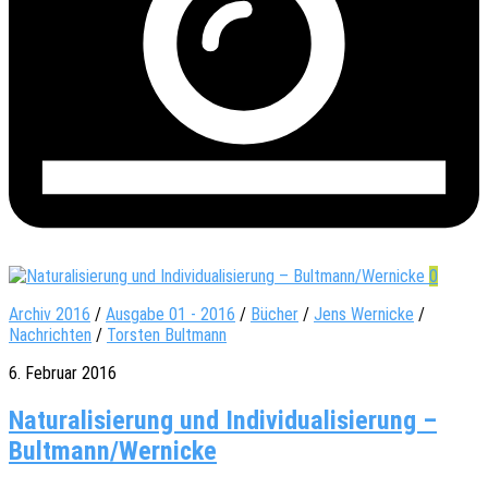
0
Archiv 2016
/
Ausgabe 01 - 2016
/
Bücher
/
Jens Wernicke
/
Nachrichten
/
Torsten Bultmann
6. Februar 2016
Natu­ra­li­sie­rung und Indi­vi­dua­li­sie­rung –
Bultmann/Wernicke