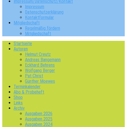
Impressum/Datenschutz/Kontakt
Impressum
Datenschutzerklärung
Kontaktformular
Mitgliedschaft
Regelmäßig fördern
Mitgliedschaft
Startseite
Autoren
Helmut Creutz
Andreas Bangemann
Eckhard Behrens
Wolfgang Berger
Pat Christ
Günther Moewes
Terminkalender
Abo & Probeheft
Shop
Links
Archiv
Ausgaben 2026
Ausgaben 2025
Ausgaben 2024