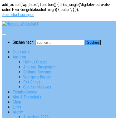
add_action('wp_head', function() { if (is_single('digitaler-euro-als-
schritt-zur-bargeldabschaffung')) { echo '
'; } });
Zum Inhalt springen
Suchen nach:
Startseite
Autoren
Helmut Creutz
Andreas Bangemann
Eckhard Behrens
Wolfgang Berger
Pat Christ
Günther Moewes
Terminkalender
Abo & Probeheft
Shop
Links
Archiv
Ausgaben 2026