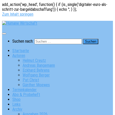
add_action('wp_head', function() { if (is_single('digitaler-euro-als-
schritt-zur-bargeldabschaffung')) { echo '
'; } });
Zum Inhalt springen
Suchen nach:
Startseite
Autoren
Helmut Creutz
Andreas Bangemann
Eckhard Behrens
Wolfgang Berger
Pat Christ
Günther Moewes
Terminkalender
Abo & Probeheft
Shop
Links
Archiv
Ausgaben 2026