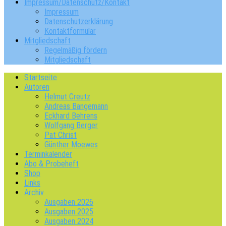
Impressum/Datenschutz/Kontakt
Impressum
Datenschutzerklärung
Kontaktformular
Mitgliedschaft
Regelmäßig fördern
Mitgliedschaft
Startseite
Autoren
Helmut Creutz
Andreas Bangemann
Eckhard Behrens
Wolfgang Berger
Pat Christ
Günther Moewes
Terminkalender
Abo & Probeheft
Shop
Links
Archiv
Ausgaben 2026
Ausgaben 2025
Ausgaben 2024