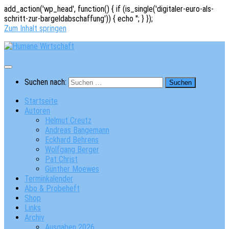
add_action('wp_head', function() { if (is_single('digitaler-euro-als-
schritt-zur-bargeldabschaffung')) { echo '
'; } });
Zum Inhalt springen
Suchen nach:
Startseite
Autoren
Helmut Creutz
Andreas Bangemann
Eckhard Behrens
Wolfgang Berger
Pat Christ
Günther Moewes
Terminkalender
Abo & Probeheft
Shop
Links
Archiv
Ausgaben 2026