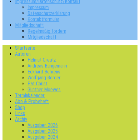
Impressum/Datenschutz/Kontakt
Impressum
Datenschutzerklärung
Kontaktformular
Mitgliedschaft
Regelmäßig fördern
Mitgliedschaft
Startseite
Autoren
Helmut Creutz
Andreas Bangemann
Eckhard Behrens
Wolfgang Berger
Pat Christ
Günther Moewes
Terminkalender
Abo & Probeheft
Shop
Links
Archiv
Ausgaben 2026
Ausgaben 2025
Ausgaben 2024