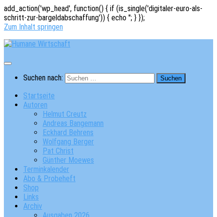
add_action('wp_head', function() { if (is_single('digitaler-euro-als-
schritt-zur-bargeldabschaffung')) { echo '
'; } });
Zum Inhalt springen
Suchen nach:
Startseite
Autoren
Helmut Creutz
Andreas Bangemann
Eckhard Behrens
Wolfgang Berger
Pat Christ
Günther Moewes
Terminkalender
Abo & Probeheft
Shop
Links
Archiv
Ausgaben 2026