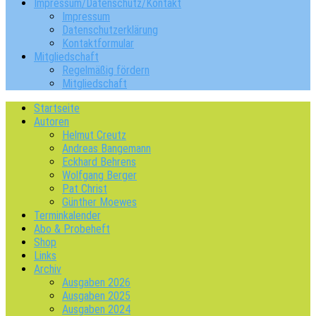
Impressum/Datenschutz/Kontakt
Impressum
Datenschutzerklärung
Kontaktformular
Mitgliedschaft
Regelmäßig fördern
Mitgliedschaft
Startseite
Autoren
Helmut Creutz
Andreas Bangemann
Eckhard Behrens
Wolfgang Berger
Pat Christ
Günther Moewes
Terminkalender
Abo & Probeheft
Shop
Links
Archiv
Ausgaben 2026
Ausgaben 2025
Ausgaben 2024