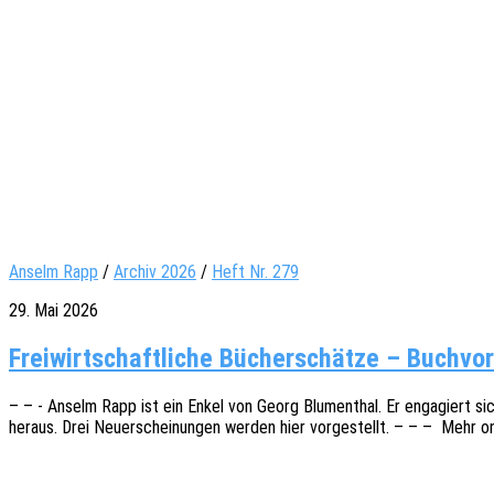
Anselm Rapp
/
Archiv 2026
/
Heft Nr. 279
29. Mai 2026
Freiwirtschaftliche Bücherschätze – Buchvo
– – - Anselm Rapp ist ein Enkel von Georg Blumen­thal. Er enga­giert sic
heraus. Drei Neuerschei­nun­gen werden hier vorge­stellt. – – – Mehr o