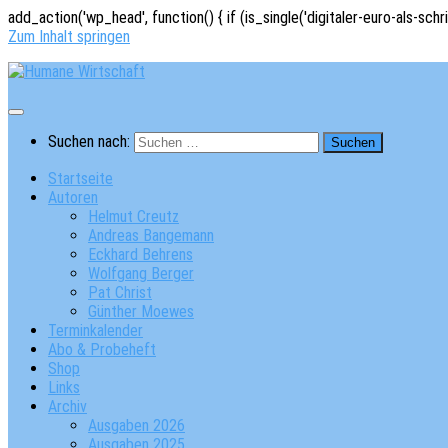
add_action('wp_head', function() { if (is_single('digitaler-euro-als-schr
Zum Inhalt springen
Suchen nach:
Startseite
Autoren
Helmut Creutz
Andreas Bangemann
Eckhard Behrens
Wolfgang Berger
Pat Christ
Günther Moewes
Terminkalender
Abo & Probeheft
Shop
Links
Archiv
Ausgaben 2026
Ausgaben 2025