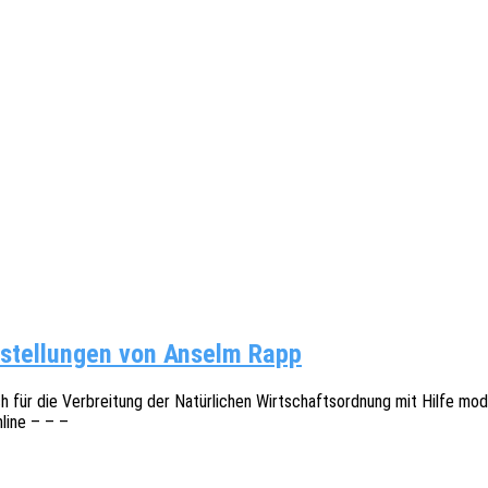
rstellungen von Anselm Rapp
h für die Verbrei­tung der Natür­li­chen Wirt­schafts­ord­nung mit Hilfe m
nline – – –