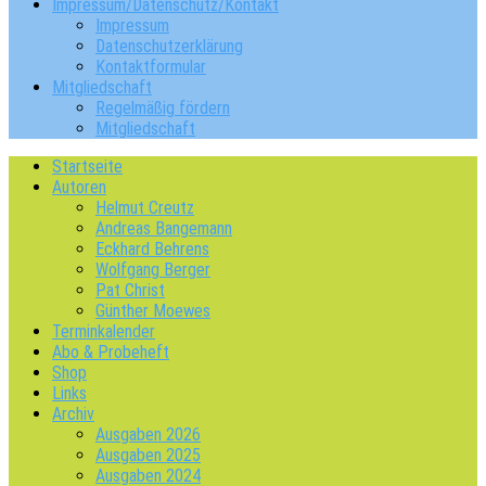
Impressum/Datenschutz/Kontakt
Impressum
Datenschutzerklärung
Kontaktformular
Mitgliedschaft
Regelmäßig fördern
Mitgliedschaft
Startseite
Autoren
Helmut Creutz
Andreas Bangemann
Eckhard Behrens
Wolfgang Berger
Pat Christ
Günther Moewes
Terminkalender
Abo & Probeheft
Shop
Links
Archiv
Ausgaben 2026
Ausgaben 2025
Ausgaben 2024