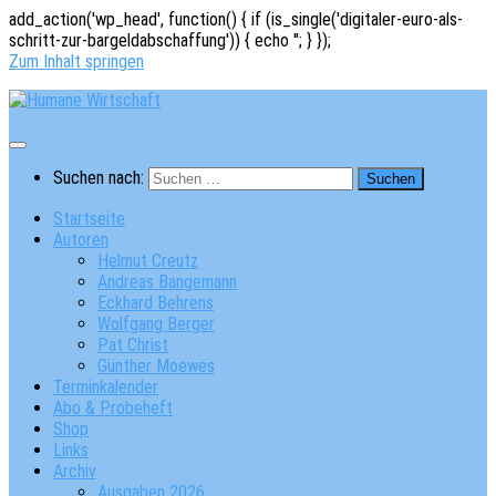
add_action('wp_head', function() { if (is_single('digitaler-euro-als-
schritt-zur-bargeldabschaffung')) { echo '
'; } });
Zum Inhalt springen
Suchen nach:
Startseite
Autoren
Helmut Creutz
Andreas Bangemann
Eckhard Behrens
Wolfgang Berger
Pat Christ
Günther Moewes
Terminkalender
Abo & Probeheft
Shop
Links
Archiv
Ausgaben 2026