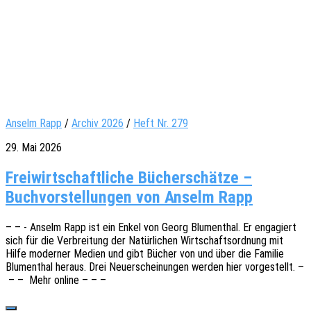
Anselm Rapp
/
Archiv 2026
/
Heft Nr. 279
29. Mai 2026
Freiwirtschaftliche Bücherschätze –
Buchvorstellungen von Anselm Rapp
– – - Anselm Rapp ist ein Enkel von Georg Blumen­thal. Er enga­giert
sich für die Verbrei­tung der Natür­li­chen Wirt­schafts­ord­nung mit
Hilfe moder­ner Medien und gibt Bücher von und über die Fami­lie
Blumen­thal heraus. Drei Neuerschei­nun­gen werden hier vorge­stellt. –
– – Mehr online – – –