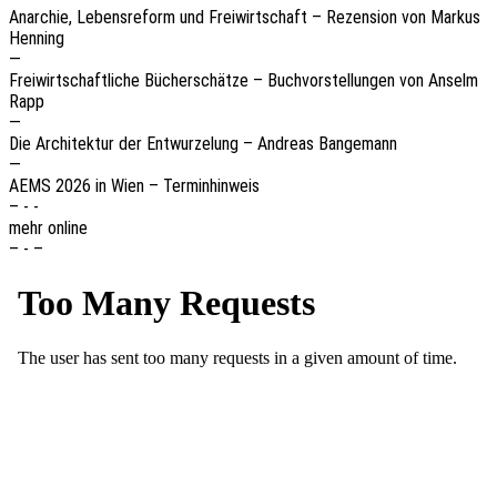
Anar­chie, Lebens­re­form und Frei­wirt­schaft – Rezen­si­on von Markus
Henning
—
Frei­wirt­schaft­li­che Bücher­schät­ze – Buch­vor­stel­lun­gen von Anselm
Rapp
—
Die Archi­tek­tur der Entwur­ze­lung – Andre­as Bangemann
—
AEMS 2026 in Wien – Terminhinweis
– - -
mehr online
– - –