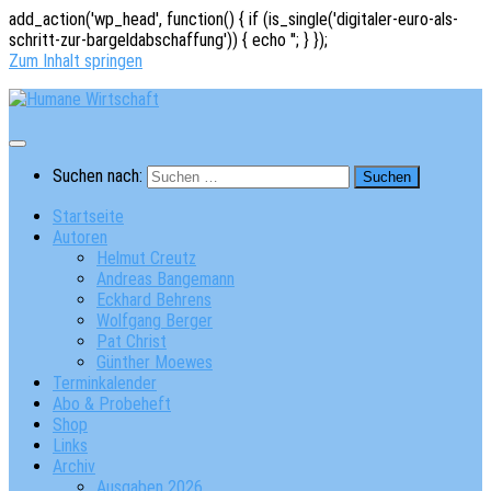
add_action('wp_head', function() { if (is_single('digitaler-euro-als-
schritt-zur-bargeldabschaffung')) { echo '
'; } });
Zum Inhalt springen
Suchen nach:
Startseite
Autoren
Helmut Creutz
Andreas Bangemann
Eckhard Behrens
Wolfgang Berger
Pat Christ
Günther Moewes
Terminkalender
Abo & Probeheft
Shop
Links
Archiv
Ausgaben 2026