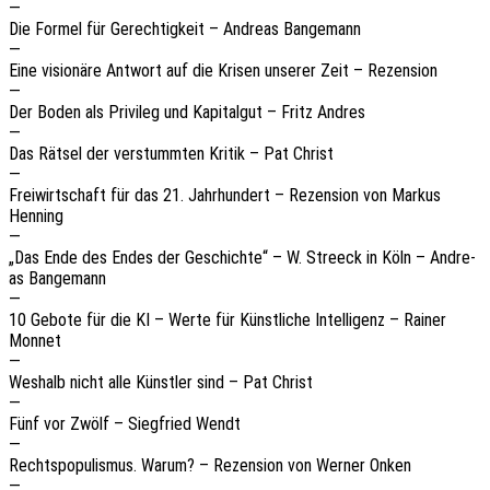
—
Die Formel für Gerech­tig­keit – Andre­as Bangemann
—
Eine visio­nä­re Antwort auf die Krisen unse­rer Zeit – Rezension
—
Der Boden als Privi­leg und Kapi­tal­gut – Fritz Andres
—
Das Rätsel der verstumm­ten Kritik – Pat Christ
—
Frei­wirt­schaft für das 21. Jahr­hun­dert – Rezen­si­on von Markus
Henning
—
„Das Ende des Endes der Geschich­te“ – W. Stre­eck in Köln – Andre­
as Bangemann
—
10 Gebote für die KI – Werte für Künst­li­che Intel­li­genz – Rainer
Monnet
—
Weshalb nicht alle Künst­ler sind – Pat Christ
—
Fünf vor Zwölf – Sieg­fried Wendt
—
Rechts­po­pu­lis­mus. Warum? – Rezen­si­on von Werner Onken
—