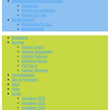
Impressum/Datenschutz/Kontakt
Impressum
Datenschutzerklärung
Kontaktformular
Mitgliedschaft
Regelmäßig fördern
Mitgliedschaft
Startseite
Autoren
Helmut Creutz
Andreas Bangemann
Eckhard Behrens
Wolfgang Berger
Pat Christ
Günther Moewes
Terminkalender
Abo & Probeheft
Shop
Links
Archiv
Ausgaben 2026
Ausgaben 2025
Ausgaben 2024