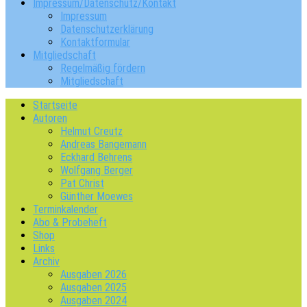
Impressum/Datenschutz/Kontakt
Impressum
Datenschutzerklärung
Kontaktformular
Mitgliedschaft
Regelmäßig fördern
Mitgliedschaft
Startseite
Autoren
Helmut Creutz
Andreas Bangemann
Eckhard Behrens
Wolfgang Berger
Pat Christ
Günther Moewes
Terminkalender
Abo & Probeheft
Shop
Links
Archiv
Ausgaben 2026
Ausgaben 2025
Ausgaben 2024