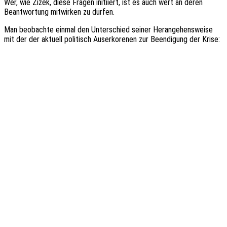
Wer, wie Žižek, diese Fragen initi­iert, ist es auch wert an deren
Beant­wor­tung mitwir­ken zu dürfen.
Man beob­ach­te einmal den Unter­schied seiner Heran­ge­hens­wei­se
mit der der aktu­ell poli­tisch Auser­ko­re­nen zur Been­di­gung der Krise: