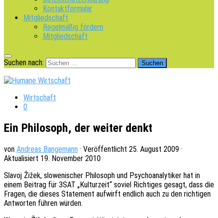
Kontaktformular
Mitgliedschaft
Regelmäßig fördern
Mitgliedschaft
Suchen nach:
Wirtschaft
0
Ein Philosoph, der weiter denkt
von
Andreas Bangemann
· Veröffentlicht
25. August 2009
·
Aktualisiert
19. November 2010
Slavoj Žižek, slowe­ni­scher Philo­soph und Psycho­ana­ly­ti­ker hat in
einem Beitrag für 3SAT „Kultur­zeit“ soviel Rich­ti­ges gesagt, dass die
Fragen, die dieses State­ment aufwirft endlich auch zu den rich­ti­gen
Antwor­ten führen würden.