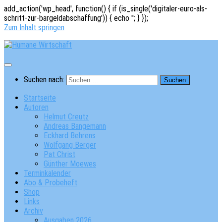
add_action('wp_head', function() { if (is_single('digitaler-euro-als-
schritt-zur-bargeldabschaffung')) { echo '
'; } });
Zum Inhalt springen
Suchen nach:
Startseite
Autoren
Helmut Creutz
Andreas Bangemann
Eckhard Behrens
Wolfgang Berger
Pat Christ
Günther Moewes
Terminkalender
Abo & Probeheft
Shop
Links
Archiv
Ausgaben 2026