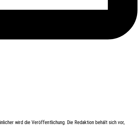
­cher wird die Veröf­fent­li­chung. Die Redak­ti­on behält sich vor,