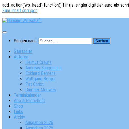
add_action('wp_head', function() { if (is_single('digitaler-euro-als-schr
Zum Inhalt springen
Suchen nach:
Startseite
Autoren
Helmut Creutz
Andreas Bangemann
Eckhard Behrens
Wolfgang Berger
Pat Christ
Günther Moewes
Terminkalender
Abo & Probeheft
Shop
Links
Archiv
Ausgaben 2026
Ausgaben 2025