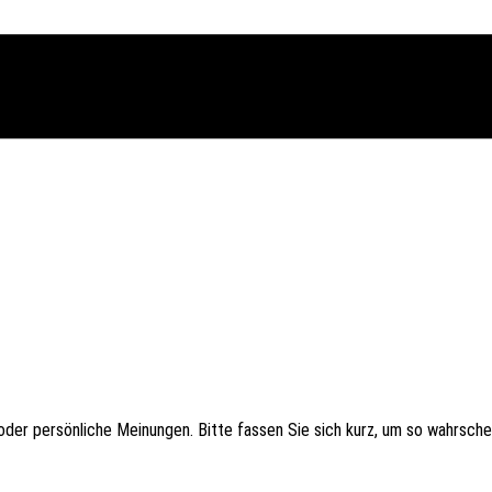
er persön­li­che Meinun­gen. Bitte fassen Sie sich kurz, um so wahr­schein­li