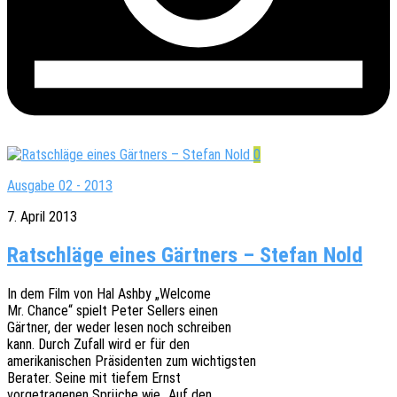
0
Ausgabe 02 - 2013
7. April 2013
Ratschläge eines Gärtners – Stefan Nold
In dem Film von Hal Ashby „Welco­me
Mr. Chance“ spielt Peter Sellers einen
Gärt­ner, der weder lesen noch schreiben
kann. Durch Zufall wird er für den
ameri­ka­ni­schen Präsi­den­ten zum wichtigsten
Bera­ter. Seine mit tiefem Ernst
vorge­tra­ge­nen Sprü­che wie „Auf den