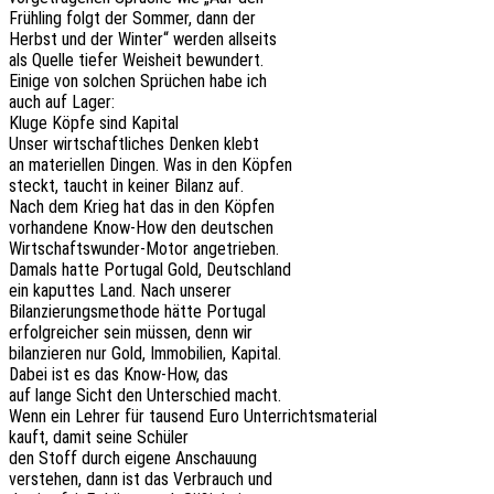
Früh­ling folgt der Sommer, dann der
Herbst und der Winter“ werden allseits
als Quelle tiefer Weis­heit bewundert.
Einige von solchen Sprü­chen habe ich
auch auf Lager:
Kluge Köpfe sind Kapital
Unser wirt­schaft­li­ches Denken klebt
an mate­ri­el­len Dingen. Was in den Köpfen
steckt, taucht in keiner Bilanz auf.
Nach dem Krieg hat das in den Köpfen
vorhan­de­ne Know-How den deutschen
Wirt­schafts­wun­der-Motor angetrieben.
Damals hatte Portu­gal Gold, Deutschland
ein kaput­tes Land. Nach unserer
Bilan­zie­rungs­me­tho­de hätte Portugal
erfolg­rei­cher sein müssen, denn wir
bilan­zie­ren nur Gold, Immo­bi­li­en, Kapital.
Dabei ist es das Know-How, das
auf lange Sicht den Unter­schied macht.
Wenn ein Lehrer für tausend Euro Unterrichtsmaterial
kauft, damit seine Schüler
den Stoff durch eigene Anschauung
verste­hen, dann ist das Verbrauch und