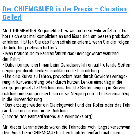
Der CHIEMGAUER in der Praxis – Christian
Gelleri
Mit CHIEMGAUER Regio­geld ist es wie mit dem Fahr­rad­fah­ren. Es
hört sich erst mal kompli­ziert an und lässt sich am besten prak­tisch
erfah­ren. Hätten Sie das Fahr­rad­fah­ren erlernt, wenn Sie die folgen­
de Anlei­tung gele­sen hätten?
• Man braucht beim Fahr­rad­fah­ren das Gleich­ge­wicht während
der Fahrt.
• Dabei kompen­siert man beim Gera­de­aus­fah­ren auftre­ten­de Seiten­
nei­gun­gen durch Lenker­ein­schlag in die Fallrichtung.
• Um eine Kurve zu fahren, provo­ziert man durch Gewichts­ver­la­ge­
rung in Kurven­rich­tung oder durch kurzen Lenker­ein­schlag in die
entge­gen­ge­setz­te Rich­tung eine leich­te Seiten­nei­gung in Kurven­
rich­tung und kompen­siert nun diese Neigung durch Lenker­ein­schlag
in die Kurvenrichtung.
• Das erzeugt wieder ein Gleich­ge­wicht und der Roller oder das Fahr­
rad fährt nun in eine neue Richtung.
(Theo­rie des Fahr­rad­fah­rens aus Wikibooks.org)
Mit dieser Lern­me­tho­de wären die Fahr­rä­der wohl längst verschwun­
den. Auch beim CHIEMGAUER ist es leich­ter, einfach mal einen