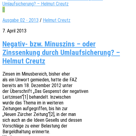
0
Ausgabe 02 - 2013
/
Helmut Creutz
7. April 2013
Negativ- bzw. Minuszins – oder
Zinssenkung durch Umlaufsicherung? –
Helmut Creutz
Zinsen im Minus­be­reich, bisher eher
als ein Unwort gemie­den, hatte die FAZ
bereits am 18. Dezem­ber 2012 unter
der Über­schrift „Das Gespenst der negativen
Leitzinsen“[1] behan­delt. Inzwischen
wurde das Thema im in weiteren
Zeitun­gen aufge­grif­fen, bis hin zur
„Neuen Zürcher Zeitung“[2], in der man
sich auch an die Ideen Gesells und dessen
Vorschlä­ge zu einer Belas­tung der
Bargeld­hal­tung erinnerte.