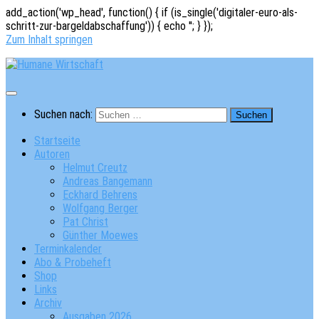
add_action('wp_head', function() { if (is_single('digitaler-euro-als-
schritt-zur-bargeldabschaffung')) { echo '
'; } });
Zum Inhalt springen
Suchen nach:
Startseite
Autoren
Helmut Creutz
Andreas Bangemann
Eckhard Behrens
Wolfgang Berger
Pat Christ
Günther Moewes
Terminkalender
Abo & Probeheft
Shop
Links
Archiv
Ausgaben 2026