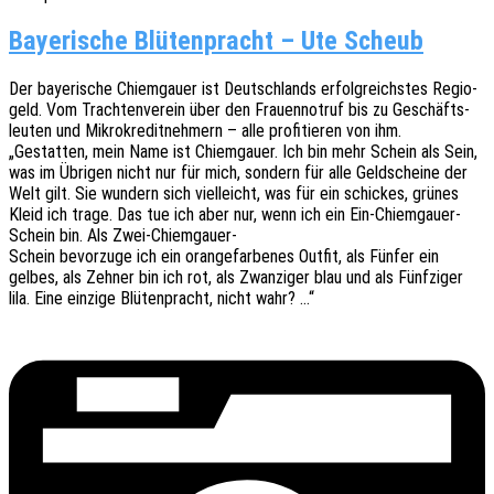
Bayerische Blütenpracht – Ute Scheub
Der baye­ri­sche Chiem­gau­er ist Deutsch­lands erfolg­reichs­tes Regio­
geld. Vom Trach­ten­ver­ein über den Frau­en­not­ruf bis zu Geschäfts­
leu­ten und Mikro­kre­dit­neh­mern – alle profi­tie­ren von ihm.
„Gestat­ten, mein Name ist Chiem­gau­er. Ich bin mehr Schein als Sein,
was im Übri­gen nicht nur für mich, sondern für alle Geld­schei­ne der
Welt gilt. Sie wundern sich viel­leicht, was für ein schi­ckes, grünes
Kleid ich trage. Das tue ich aber nur, wenn ich ein Ein-Chiem­gau­er-
Schein bin. Als Zwei-Chiemgauer-
Schein bevor­zu­ge ich ein oran­ge­far­be­nes Outfit, als Fünfer ein
gelbes, als Zehner bin ich rot, als Zwan­zi­ger blau und als Fünf­zi­ger
lila. Eine einzi­ge Blüten­pracht, nicht wahr? …“