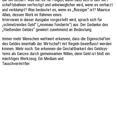
schafts­bah­nen verfes­tigt und unbe­weg­li­cher wird, wenn es verh­arzt
und verklumpt? Was bedeu­tet es, wenn es „flüs­si­ger“ ist? Maurice
Allais, dessen Werk im Rahmen eines
Inter­views in dieser Ausga­be vorge­stellt wird, sprach sich für
„schmel­zen­des Geld“ („monnaie fond­an­te“) aus. Der Gedan­ke des
„Flie­ßen­den Geldes“ gewinnt zuneh­mend an Bedeutung.
Immer mehr Menschen welt­weit erken­nen, dass die Eigen­schaf­ten
des Geldes inner­halb der Wirt­schaft mit Regeln beein­flusst werden
können. Mehr noch: Sie erken­nen die Gestalt­bar­keit des Geld­sys­
tems als Ganzes durch gemein­sa­men Willen, denn Geld ist bloß ein
mäch­ti­ges Werk­zeug. Ein Medium und
Tauschvermittler.