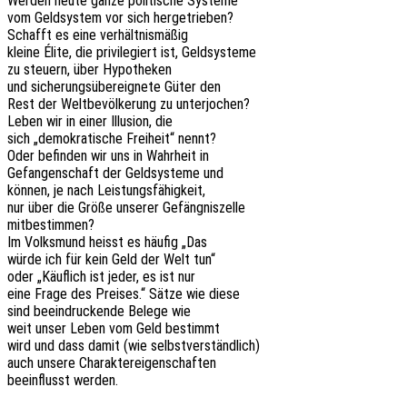
Werden heute ganze poli­ti­sche Systeme
vom Geld­sys­tem vor sich hergetrieben?
Schafft es eine verhältnismäßig
kleine Élite, die privi­le­giert ist, Geldsysteme
zu steu­ern, über Hypotheken
und siche­rungs­über­eig­ne­te Güter den
Rest der Welt­be­völ­ke­rung zu unterjochen?
Leben wir in einer Illu­si­on, die
sich „demo­kra­ti­sche Frei­heit“ nennt?
Oder befin­den wir uns in Wahr­heit in
Gefan­gen­schaft der Geld­sys­te­me und
können, je nach Leistungsfähigkeit,
nur über die Größe unse­rer Gefängniszelle
mitbestimmen?
Im Volks­mund heisst es häufig „Das
würde ich für kein Geld der Welt tun“
oder „Käuf­lich ist jeder, es ist nur
eine Frage des Prei­ses.“ Sätze wie diese
sind beein­dru­cken­de Belege wie
weit unser Leben vom Geld bestimmt
wird und dass damit (wie selbstverständlich)
auch unsere Charaktereigenschaften
beein­flusst werden.