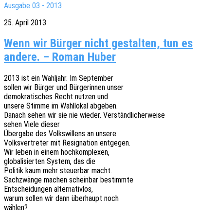
Ausgabe 03 - 2013
25. April 2013
Wenn wir Bürger nicht gestalten, tun es
andere. – Roman Huber
2013 ist ein Wahl­jahr. Im September
sollen wir Bürger und Bürge­rin­nen unser
demo­kra­ti­sches Recht nutzen und
unsere Stimme im Wahl­lo­kal abgeben.
Danach sehen wir sie nie wieder. Verständlicherweise
sehen Viele dieser
Über­ga­be des Volks­wil­lens an unsere
Volks­ver­tre­ter mit Resi­gna­ti­on entgegen.
Wir leben in einem hochkomplexen,
globa­li­sier­ten System, das die
Poli­tik kaum mehr steu­er­bar macht.
Sach­zwän­ge machen schein­bar bestimmte
Entschei­dun­gen alternativlos,
warum sollen wir dann über­haupt noch
wählen?