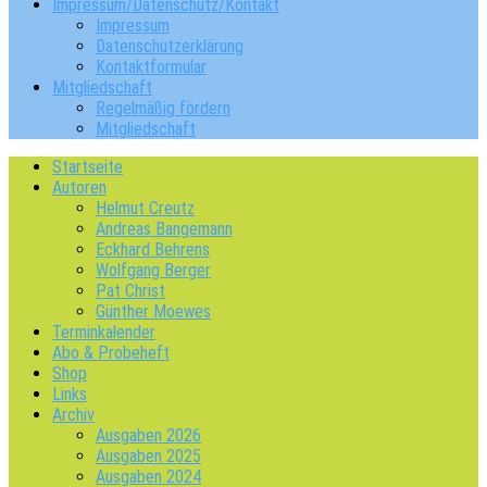
Impressum/Datenschutz/Kontakt
Impressum
Datenschutzerklärung
Kontaktformular
Mitgliedschaft
Regelmäßig fördern
Mitgliedschaft
Startseite
Autoren
Helmut Creutz
Andreas Bangemann
Eckhard Behrens
Wolfgang Berger
Pat Christ
Günther Moewes
Terminkalender
Abo & Probeheft
Shop
Links
Archiv
Ausgaben 2026
Ausgaben 2025
Ausgaben 2024