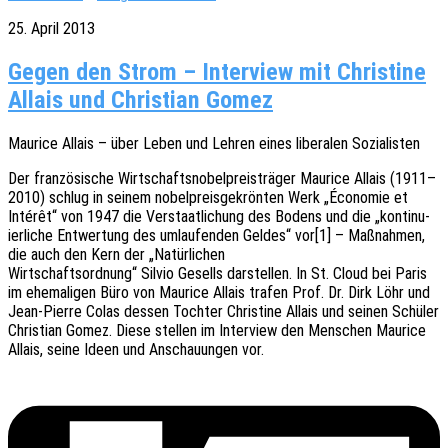
25. April 2013
Gegen den Strom – Interview mit Christine
Allais und Christian Gomez
Maurice Allais – über Leben und Lehren eines libe­ra­len Sozialisten
Der fran­zö­si­sche Wirt­schafts­no­bel­preis­trä­ger Maurice Allais (1911–
2010) schlug in seinem nobel­preis­ge­krön­ten Werk „Écono­mie et
Inté­rêt“ von 1947 die Verstaat­li­chung des Bodens und die „konti­nu­
ier­li­che Entwer­tung des umlau­fen­den Geldes“ vor[1] – Maßnah­men,
die auch den Kern der „Natür­li­chen
Wirt­schafts­ord­nung“ Silvio Gesells darstel­len. In St. Cloud bei Paris
im ehema­li­gen Büro von Maurice Allais trafen Prof. Dr. Dirk Löhr und
Jean-Pierre Colas dessen Toch­ter Chris­ti­ne Allais und seinen Schü­ler
Chris­ti­an Gomez. Diese stel­len im Inter­view den Menschen Maurice
Allais, seine Ideen und Anschau­un­gen vor.