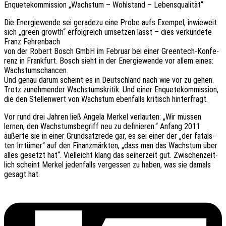
Enquete­kom­mis­si­on „Wachs­tum – Wohl­stand – Lebensqualität“
Die Ener­gie­wen­de sei gera­de­zu eine Probe aufs Exem­pel, inwie­weit
sich „green growth“ erfolg­reich umset­zen lässt – dies verkün­de­te
Franz Fehrenbach
von der Robert Bosch GmbH im Febru­ar bei einer Green­tech-Konfe­
renz in Frank­furt. Bosch sieht in der Ener­gie­wen­de vor allem eines:
Wachstumschancen.
Und genau darum scheint es in Deutsch­land nach wie vor zu gehen.
Trotz zuneh­men­der Wachs­tums­kri­tik. Und einer Enquete­kom­mis­si­on,
die den Stel­len­wert von Wachs­tum eben­falls kritisch hinterfragt.
Vor rund drei Jahren ließ Angela Merkel verlau­ten: „Wir müssen
lernen, den Wachs­tums­be­griff neu zu defi­nie­ren.“ Anfang 2011
äußer­te sie in einer Grund­satz­re­de gar, es sei einer der „der fatals­
ten Irrtü­mer“ auf den Finanz­märk­ten, „dass man das Wachs­tum über
alles gesetzt hat“. Viel­leicht klang das seiner­zeit gut. Zwischen­zeit­
lich scheint Merkel jeden­falls verges­sen zu haben, was sie damals
gesagt hat.