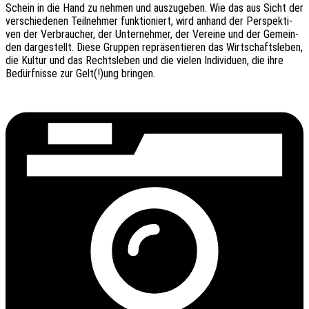
Schein in die Hand zu nehmen und auszu­ge­ben. Wie das aus Sicht der
verschie­de­nen Teil­neh­mer funk­tio­niert, wird anhand der Perspek­ti­
ven der Verbrau­cher, der Unter­neh­mer, der Verei­ne und der Gemein­
den darge­stellt. Diese Grup­pen reprä­sen­tie­ren das Wirt­schafts­le­ben,
die Kultur und das Rechts­le­ben und die vielen Indi­vi­du­en, die ihre
Bedürf­nis­se zur Gelt(!)ung bringen.