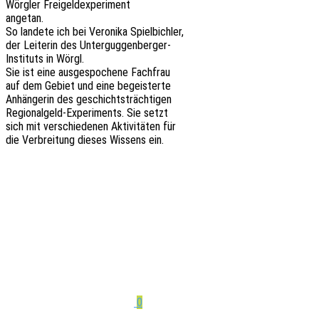
Wörg­ler Freigeldexperiment
angetan.
So lande­te ich bei Vero­ni­ka Spielbichler,
der Leite­rin des Unterguggenberger-
Insti­tuts in Wörgl.
Sie ist eine ausge­spo­che­ne Fachfrau
auf dem Gebiet und eine begeisterte
Anhän­ge­rin des geschichtsträchtigen
Regio­nal­geld-Expe­ri­ments. Sie setzt
sich mit verschie­de­nen Akti­vi­tä­ten für
die Verbrei­tung dieses Wissens ein.
0