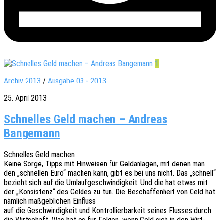
1
Archiv 2013
/
Ausgabe 03 - 2013
25. April 2013
Schnelles Geld machen – Andreas
Bangemann
Schnel­les Geld machen
Keine Sorge, Tipps mit Hinwei­sen für Geld­an­la­gen, mit denen man
den „schnel­len Euro“ machen kann, gibt es bei uns nicht. Das „schnell“
bezieht sich auf die Umlauf­ge­schwin­dig­keit. Und die hat etwas mit
der „Konsis­tenz“ des Geldes zu tun. Die Beschaf­fen­heit von Geld hat
nämlich maßgeb­li­chen Einfluss
auf die Geschwin­dig­keit und Kontrol­lier­bar­keit seines Flus­ses durch
die Wirt­schaft. Was hat es für Folgen, wenn Geld sich in den Wirt­