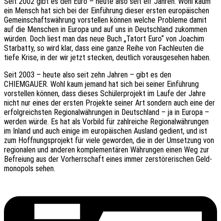
Seit 2002 gibt es den Euro – heute also seit elf Jahren. Wohl kaum
ein Mensch hat sich bei der Einfüh­rung dieser ersten euro­päi­schen
Gemein­schafts­wäh­rung vorstel­len können welche Proble­me damit
auf die Menschen in Europa und auf uns in Deutsch­land zukom­men
würden. Doch liest man das neue Buch „Tatort Euro“ von Joachim
Star­bat­ty, so wird klar, dass eine ganze Reihe von Fach­leu­ten die
tiefe Krise, in der wir jetzt stecken, deut­lich voraus­ge­se­hen haben.
Seit 2003 – heute also seit zehn Jahren – gibt es den
CHIEMGAUER. Wohl kaum jemand hat sich bei seiner Einfüh­rung
vorstel­len können, dass dieses Schü­ler­pro­jekt im Laufe der Jahre
nicht nur eines der ersten Projek­te seiner Art sondern auch eine der
erfolg­reichs­ten Regio­nal­wäh­run­gen in Deutsch­land – ja in Europa –
werden würde. Es hat als Vorbild für zahl­rei­che Regio­nal­wäh­run­gen
im Inland und auch einige im euro­päi­schen Ausland gedient, und ist
zum Hoff­nungs­pro­jekt für viele gewor­den, die in der Umset­zung von
regio­na­len und ande­ren komple­men­tä­ren Währun­gen einen Weg zur
Befrei­ung aus der Vorherr­schaft eines immer zerstö­re­ri­schen Geld­
mo­no­pols sehen.