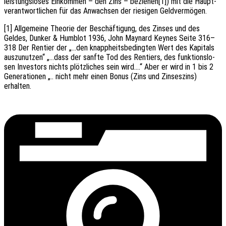
leis­tungs­lo­ses Einkom­men – den Zins – beziehen[1]) mit die Haupt­
ver­ant­wort­li­chen für das Anwach­sen der riesi­gen Geldvermögen.
[1] Allge­mei­ne Theo­rie der Beschäf­ti­gung, des Zinses und des
Geldes, Dunker & Humblot 1936, John Maynard Keynes Seite 316–
318 Der Rentier der „…den knapp­heits­be­ding­ten Wert des Kapi­tals
auszu­nut­zen“ „…dass der sanfte Tod des Rentiers, des funk­ti­ons­lo­
sen Inves­tors nichts plötz­li­ches sein wird….“ Aber er wird in 1 bis 2
Gene­ra­tio­nen „.. nicht mehr einen Bonus (Zins und Zinses­zins)
erhalten.