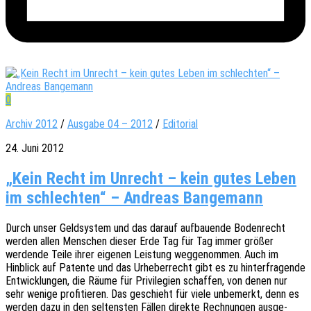
0
Archiv 2012
/
Ausgabe 04 – 2012
/
Editorial
24. Juni 2012
„Kein Recht im Unrecht – kein gutes Leben
im schlechten“ – Andreas Bangemann
Durch unser Geld­sys­tem und das darauf aufbau­en­de Boden­recht
werden allen Menschen dieser Erde Tag für Tag immer größer
werden­de Teile ihrer eige­nen Leis­tung wegge­nom­men. Auch im
Hinblick auf Paten­te und das Urhe­ber­recht gibt es zu hinter­fra­gen­de
Entwick­lun­gen, die Räume für Privi­le­gi­en schaf­fen, von denen nur
sehr wenige profi­tie­ren. Das geschieht für viele unbe­merkt, denn es
werden dazu in den seltens­ten Fällen direk­te Rech­nun­gen ausge­