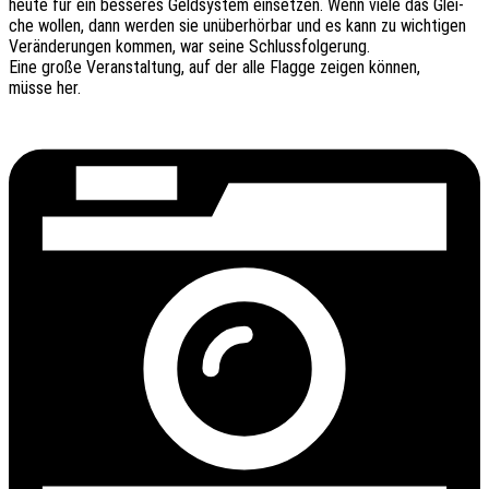
heute für ein besse­res Geld­sys­tem einset­zen. Wenn viele das Glei­
che wollen, dann werden sie unüber­hör­bar und es kann zu wich­ti­gen
Verän­de­run­gen kommen, war seine Schlussfolgerung.
Eine große Veran­stal­tung, auf der alle Flagge zeigen können,
müsse her.