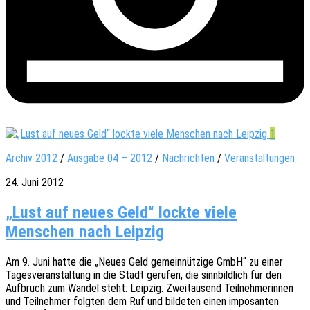
1
Archiv 2012
/
Ausgabe 04 – 2012
/
Nachrichten
/
Veranstaltungen
24. Juni 2012
„Lust auf neues Geld“ lockte viele
Menschen nach Leipzig
Am 9. Juni hatte die „Neues Geld gemein­nüt­zi­ge GmbH“ zu einer
Tages­ver­an­stal­tung in die Stadt geru­fen, die sinn­bild­lich für den
Aufbruch zum Wandel steht: Leip­zig. Zwei­tau­send Teil­neh­me­rin­nen
und Teil­neh­mer folg­ten dem Ruf und bilde­ten einen impo­san­ten