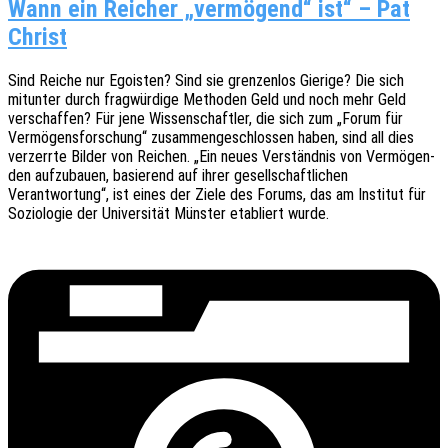
Wann ein Reicher „vermögend“ ist“ – Pat
Christ
Sind Reiche nur Egois­ten? Sind sie gren­zen­los Gieri­ge? Die sich
mitun­ter durch frag­wür­di­ge Metho­den Geld und noch mehr Geld
verschaf­fen? Für jene Wissen­schaft­ler, die sich zum „Forum für
Vermö­gens­for­schung“ zusam­men­ge­schlos­sen haben, sind all dies
verzerr­te Bilder von Reichen. „Ein neues Verständ­nis von Vermö­gen­
den aufzu­bau­en, basie­rend auf ihrer gesellschaftlichen
Verant­wor­tung“, ist eines der Ziele des Forums, das am Insti­tut für
Sozio­lo­gie der Univer­si­tät Müns­ter etabliert wurde.