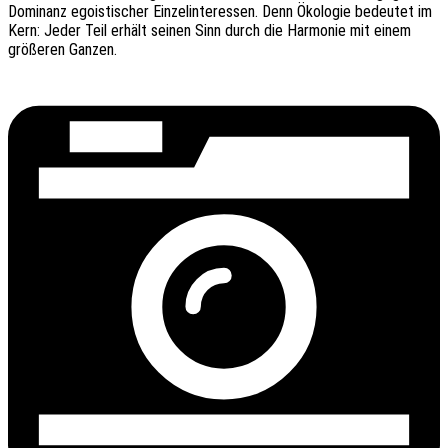
Domi­nanz egois­ti­scher Einzel­in­ter­es­sen. Denn Ökolo­gie bedeu­tet im
Kern: Jeder Teil erhält seinen Sinn durch die Harmo­nie mit einem
größe­ren Ganzen.