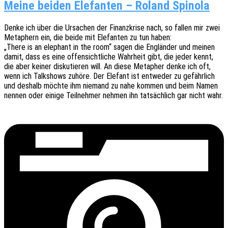
Meine beiden Elefanten – Roland Spinola
Denke ich über die Ursa­chen der Finanz­kri­se nach, so fallen mir zwei
Meta­phern ein, die beide mit Elefan­ten zu tun haben:
„There is an elephant in the room“ sagen die Englän­der und meinen
damit, dass es eine offen­sicht­li­che Wahr­heit gibt, die jeder kennt,
die aber keiner disku­tie­ren will. An diese Meta­pher denke ich oft,
wenn ich Talk­shows zuhöre. Der Elefant ist entwe­der zu gefähr­lich
und deshalb möchte ihm niemand zu nahe kommen und beim Namen
nennen oder einige Teil­neh­mer nehmen ihn tatsäch­lich gar nicht wahr.