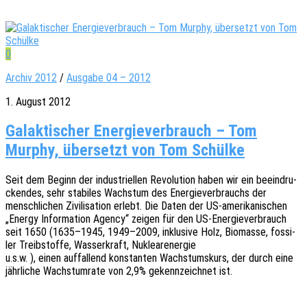
0
Archiv 2012
/
Ausgabe 04 – 2012
1. August 2012
Galaktischer Energieverbrauch – Tom
Murphy, übersetzt von Tom Schülke
Seit dem Beginn der indus­tri­el­len Revo­lu­ti­on haben wir ein beein­dru­
cken­des, sehr stabi­les Wachs­tum des Ener­gie­ver­brauchs der
mensch­li­chen Zivi­li­sa­ti­on erlebt. Die Daten der US-ameri­ka­ni­schen
„Energy Infor­ma­ti­on Agency“ zeigen für den US-Ener­gie­ver­brauch
seit 1650 (1635–1945, 1949–2009, inklu­si­ve Holz, Biomas­se, fossi­
ler Treib­stof­fe, Wasser­kraft, Nuklearenergie
u.s.w. ), einen auffal­lend konstan­ten Wachs­tums­kurs, der durch eine
jähr­li­che Wachstum­ra­te von 2,9% gekenn­zeich­net ist.