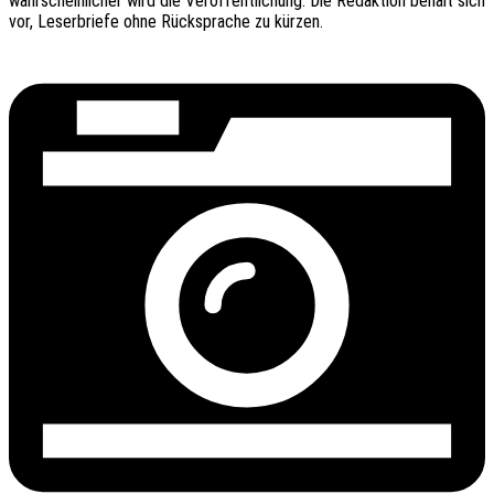
wahr­schein­li­cher wird die Veröf­fent­li­chung. Die Redak­ti­on behält sich
vor, Leser­brie­fe ohne Rück­spra­che zu kürzen.