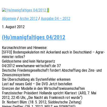
0
Allgemein
/
Archiv 2012
/
Ausgabe 04 – 2012
1. August 2012
(Hu)manigfaltiges 04/2012
Kurz­nach­rich­ten und Hinweise:
[SFFO] Boden­spe­ku­la­ti­on mit Acker­land auch in Deutsch­land – Agrar­
mi­nis­ter ratlos?
Geld­sys­te­me sind kein Naturgesetz
04/2012 www.humane-wirtschaft.de 37
Deut­sche Frie­dens­ge­sell­schaft fordert Abschaf­fung des Zins- und
Zinseszinssystems
Die Über­schul­dung als System­feh­ler erkennen
Lust auf neues Geld – Die DVD Jetzt bestellen
Gren­zen der Model­le in den Wirtschaftswissenschaften
Fran­zö­si­scher Präsi­dent Hollan­de spricht Klar­text: (ARD, 7. Mai
2012, 22:45 Uhr, „Die Nacht als Frank­reich rot wurde“)
Dr. Norbert Blüm: (18. 5. 2012, Süddeut­sche Zeitung)
Heiner Geiß­ler: (29. 1. 2012, WELT am SONNTAG)