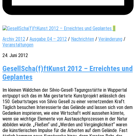
1
Archiv 2012
/
Ausgabe 04 – 2012
/
Nachrichten
/
Veränderung
/
Veranstaltungen
24. Juni 2012
GesellScha(f)ftKunst 2012 – Erreichtes und
Geplantes
Im klei­nen Wäld­chen der Silvio-Gesell-Tagungs­stät­te in Wupper­tal
entpuppt sich das im Mai gestar­te­te Kunst­pro­jekt anläss­lich des
150. Geburts­ta­ges von Silvio Gesell zu einer vernet­zen­den Kraft.
Täglich besu­chen Inter­es­sier­te das Gelän­de und lassen sich von dem
Gedan­ken inspi­rie­ren, wie eine Wirt­schaft wohl ausse­hen könnte,
wenn sie wich­ti­ge Elemen­te von Austausch­pro­zes­sen in der Natur
abbil­den würde. „Flie­ßen“ und „Werden und Vergäng­lich­keit“ waren
die künst­le­ri­schen Impul­se für die Arbei­ten auf dem Gelän­de. Fast