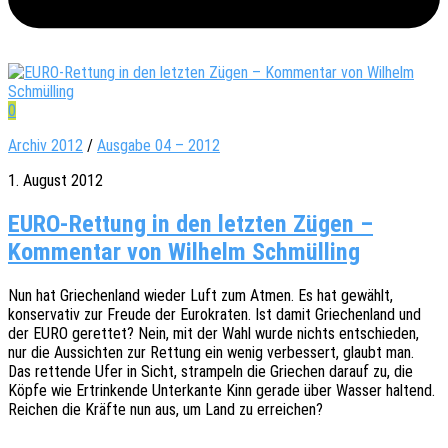
0
Archiv 2012
/
Ausgabe 04 – 2012
1. August 2012
EURO-Rettung in den letzten Zügen –
Kommentar von Wilhelm Schmülling
Nun hat Grie­chen­land wieder Luft zum Atmen. Es hat gewählt,
konser­va­tiv zur Freude der Euro­kra­ten. Ist damit Grie­chen­land und
der EURO geret­tet? Nein, mit der Wahl wurde nichts entschie­den,
nur die Aussich­ten zur Rettung ein wenig verbes­sert, glaubt man.
Das retten­de Ufer in Sicht, stram­peln die Grie­chen darauf zu, die
Köpfe wie Ertrin­ken­de Unter­kan­te Kinn gerade über Wasser haltend.
Reichen die Kräfte nun aus, um Land zu erreichen?