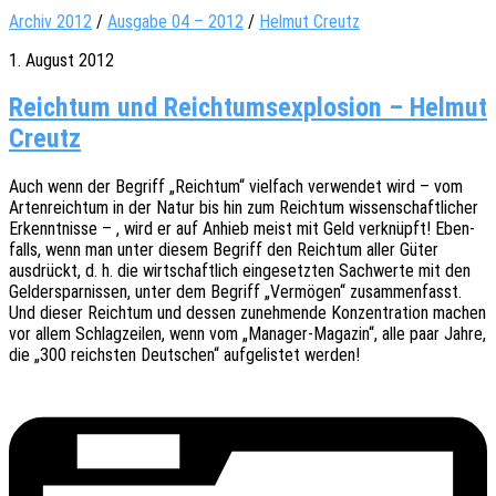
Archiv 2012
/
Ausgabe 04 – 2012
/
Helmut Creutz
1. August 2012
Reichtum und Reichtumsexplosion – Helmut
Creutz
Auch wenn der Begriff „Reich­tum“ viel­fach verwen­det wird – vom
Arten­reich­tum in der Natur bis hin zum Reich­tum wissen­schaft­li­cher
Erkennt­nis­se – , wird er auf Anhieb meist mit Geld verknüpft! Eben­
falls, wenn man unter diesem Begriff den Reich­tum aller Güter
ausdrückt, d. h. die wirt­schaft­lich einge­setz­ten Sach­wer­te mit den
Geld­erspar­nis­sen, unter dem Begriff „Vermö­gen“ zusam­men­fasst.
Und dieser Reich­tum und dessen zuneh­men­de Konzen­tra­ti­on machen
vor allem Schlag­zei­len, wenn vom „Mana­ger-Maga­zin“, alle paar Jahre,
die „300 reichs­ten Deut­schen“ aufge­lis­tet werden!