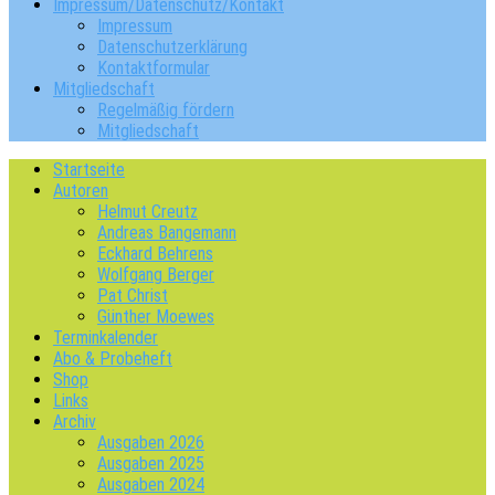
Impressum/Datenschutz/Kontakt
Impressum
Datenschutzerklärung
Kontaktformular
Mitgliedschaft
Regelmäßig fördern
Mitgliedschaft
Startseite
Autoren
Helmut Creutz
Andreas Bangemann
Eckhard Behrens
Wolfgang Berger
Pat Christ
Günther Moewes
Terminkalender
Abo & Probeheft
Shop
Links
Archiv
Ausgaben 2026
Ausgaben 2025
Ausgaben 2024