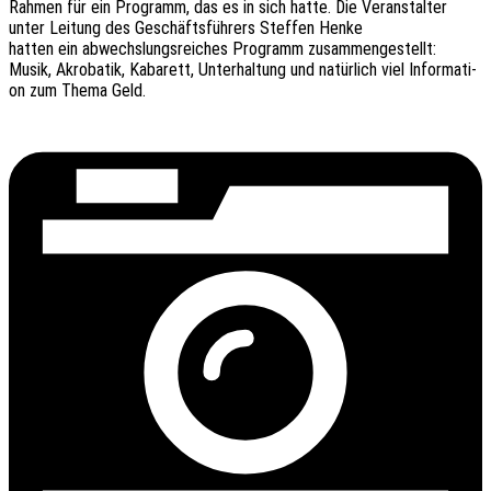
Rahmen für ein Programm, das es in sich hatte. Die Veran­stal­ter
unter Leitung des Geschäfts­füh­rers Stef­fen Henke
hatten ein abwechs­lungs­rei­ches Programm zusam­men­ge­stellt:
Musik, Akro­ba­tik, Kaba­rett, Unter­hal­tung und natür­lich viel Infor­ma­ti­
on zum Thema Geld.