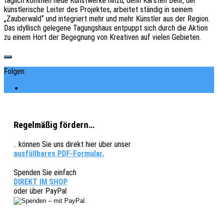
täglich kommen neue Kunst­wer­ke hinzu, denn Kars­ten Behr, der
künst­le­ri­sche Leiter des Projek­tes, arbei­tet stän­dig in seinem
„Zauber­wald“ und inte­griert mehr und mehr Künst­ler aus der Region.
Das idyl­lisch gele­ge­ne Tagungs­haus entpuppt sich durch die Aktion
zu einem Hort der Begeg­nung von Krea­ti­ven auf vielen Gebieten.
Folgen:
Regelmäßig fördern…
.. können Sie uns direkt hier über unser
ausfüllbares PDF-Formular.
Spenden Sie einfach
DIREKT IM SHOP
oder über PayPal