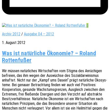
0
Archiv 2012
/
Ausgabe 04 – 2012
1. August 2012
Was ist natürliche Ökonomie? – Roland
Rottenfußer
Wir müssen natür­li­ches Wirt­schaf­ten vom Stigma des Anrü­chi­gen
befrei­en, das ihm wegen der Auswüch­se des Sozi­al­dar­wi­nis­mus
anhaf­tet. Nicht nur der „Kampf ums Dasein“ prägt natür­li­che Ökosys­
te­me. Bei genau­er Betrach­tung finden wir auch viel Posi­ti­ves:
Koope­ra­ti­on, gesun­de Wachs­tums­gren­zen, Ausgleich zwischen den
Extre­men, frei flie­ßen­de Ener­gien und den Verzicht auf abstrak­te
Besitz­ver­hält­nis­se. Natür­li­che Ökono­mie ist ein Wirt­schaf­ten nach
natür­li­chen Prin­zi­pi­en, die das Beson­de­re unse­rer Situa­ti­on als
Menschen nicht verleug­net. Vor allem ist sie ein Heil­mit­tel gegen die