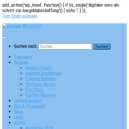
add_action('wp_head', function() { if (is_single('digitaler-euro-als-
schritt-zur-bargeldabschaffung')) { echo '
'; } });
Zum Inhalt springen
Suchen nach:
Startseite
Autoren
Helmut Creutz
Andreas Bangemann
Eckhard Behrens
Wolfgang Berger
Pat Christ
Günther Moewes
Terminkalender
Abo & Probeheft
Shop
Links
Archiv
Ausgaben 2026