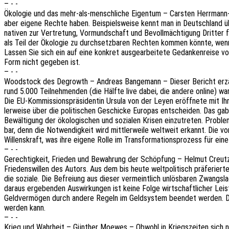
– - -
Ökolo­gie und das mehr-als-mensch­li­che Eigen­tum – Cars­ten Herr­mann-P
aber eigene Rechte haben. Beispiels­wei­se kennt man in Deutsch­land üb
na­ti­ven zur Vertre­tung, Vormund­schaft und Bevoll­mäch­ti­gung Drit­ter
als Teil der Ökolo­gie zu durch­setz­ba­ren Rech­ten kommen könnte, we
Lassen Sie sich ein auf eine konkret ausge­ar­bei­te­te Gedan­ken­rei­se v
Form nicht gege­ben ist.
– - -
Wood­stock des Degrowth – Andre­as Bange­mann – Dieser Bericht erzählt
rund 5.000 Teil­neh­men­den (die Hälfte live dabei, die andere online) w
Die EU-Kommis­si­ons­prä­si­den­tin Ursula von der Leyen eröff­ne­te mit
ler­wei­se über die poli­ti­schen Geschi­cke Euro­pas entschei­den. Das 
Bewäl­ti­gung der ökolo­gi­schen und sozia­len Krisen einzu­tre­ten. Pro
bar, denn die Notwen­dig­keit wird mitt­ler­wei­le welt­weit erkannt. Die v
Willens­kraft, was ihre eigene Rolle im Trans­for­ma­ti­ons­pro­zess für e
– - -
Gerech­tig­keit, Frie­den und Bewah­rung der Schöp­fung – Helmut Creutz 
Frie­dens­wil­len des Autors. Aus dem bis heute welt­po­li­tisch präfe­rie
die sozia­le. Die Befrei­ung aus dieser vermeint­lich unlös­ba­ren Zwangs­
daraus erge­ben­den Auswir­kun­gen ist keine Folge wirt­schaft­li­cher Le
Geld­ver­mö­gen durch andere Regeln im Geld­sys­tem been­det werden. Dann
werden kann.
– - -
Krieg und Wahr­heit – Günther Moewes – Obwohl in Kriegs­zei­ten sich n