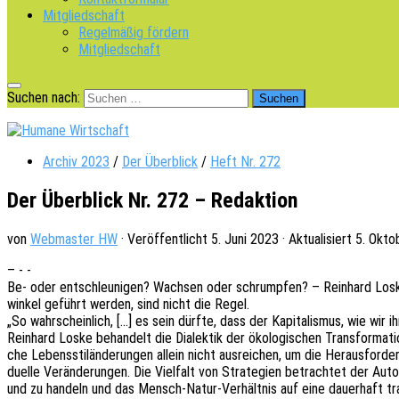
Mitgliedschaft
Regelmäßig fördern
Mitgliedschaft
Suchen nach:
Archiv 2023
/
Der Überblick
/
Heft Nr. 272
Der Überblick Nr. 272 – Redaktion
von
Webmaster HW
· Veröffentlicht
5. Juni 2023
· Aktualisiert
5. Okto
– - -
Be- oder entschleu­ni­gen? Wach­sen oder schrump­fen? – Rein­hard Loske
win­kel geführt werden, sind nicht die Regel.
„So wahr­schein­lich, […] es sein dürfte, dass der Kapi­ta­lis­mus, wie wi
Rein­hard Loske behan­delt die Dialek­tik der ökolo­gi­schen Trans­for­ma­t
che Lebens­sti­län­de­run­gen allein nicht ausrei­chen, um die Heraus­for­de­ru
du­el­le Verän­de­run­gen. Die Viel­falt von Stra­te­gien betrach­tet der A
und zu handeln und das Mensch-Natur-Verhält­nis auf eine dauer­haft trag­