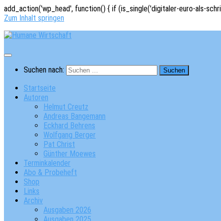
add_action('wp_head', function() { if (is_single('digitaler-euro-als-schr
Zum Inhalt springen
Suchen nach:
Startseite
Autoren
Helmut Creutz
Andreas Bangemann
Eckhard Behrens
Wolfgang Berger
Pat Christ
Günther Moewes
Terminkalender
Abo & Probeheft
Shop
Links
Archiv
Ausgaben 2026
Ausgaben 2025