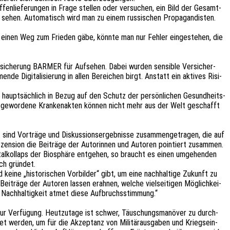
­lie­fe­run­gen in Frage stel­len oder versu­chen, ein Bild der Gesamt­
sehen. Auto­ma­tisch wird man zu einem russi­schen Propa­gan­dis­ten.
 einen Weg zum Frie­den gäbe, könnte man nur Fehler einge­ste­hen, die
r­si­che­rung BARMER für Aufse­hen. Dabei wurden sensi­ble Versi­cher­
de Digi­ta­li­sie­rung in allen Berei­chen birgt. Anstatt ein akti­ves Risi­
 haupt­säch­lich in Bezug auf den Schutz der persön­li­chen Gesund­heits­
 gewor­de­ne Kran­ken­ak­ten können nicht mehr aus der Welt geschafft
ind Vorträ­ge und Diskus­si­ons­er­geb­nis­se zusam­men­ge­tra­gen, die auf
zen­si­on die Beiträ­ge der Autorin­nen und Autoren poin­tiert zusam­men.
l­kol­laps der Biosphä­re entge­hen, so braucht es einen umge­hen­den
usch gründet.
ine „histo­ri­schen Vorbil­der“ gibt, um eine nach­hal­ti­ge Zukunft zu
e Beiträ­ge der Autoren lassen erah­nen, welche viel­sei­ti­gen Möglich­kei­
d Nach­hal­tig­keit atmet diese Aufbruchsstimmung.“
n zur Verfü­gung. Heut­zu­ta­ge ist schwer, Täuschungs­ma­nö­ver zu durch­
et werden, um für die Akzep­tanz von Mili­tär­aus­ga­ben und Kriegs­ein­