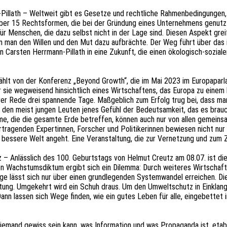
illath – Welt­weit gibt es Geset­ze und recht­li­che Rahmen­be­din­gun­gen
er 15 Rechts­for­men, die bei der Grün­dung eines Unter­neh­mens genutzt 
 für Menschen, die dazu selbst nicht in der Lage sind. Diesen Aspekt greift
nn man den Willen und den Mut dazu aufbräch­te. Der Weg führt über das i
on Cars­ten Herr­mann-Pillath in eine Zukunft, die einen ökolo­gisch-sozia­l
 von der Konfe­renz „Beyond Growth“, die im Mai 2023 im Euro­pa­par­la­me
ar sie wegwei­send hinsicht­lich eines Wirt­schaf­tens, das Europa zu einem
 Ihrer Rede drei span­nen­de Tage. Maßgeb­lich zum Erfolg trug bei, dass m
gab den meist jungen Leuten jenes Gefühl der Bedeut­sam­keit, das es brauc
ble­me, die die gesam­te Erde betref­fen, können auch nur von allen gemei
ortra­gen­den Exper­tin­nen, Forscher und Poli­ti­ke­rin­nen bewie­sen nicht
ine besse­re Welt angeht. Eine Veran­stal­tung, die zur Vernet­zung und zum 
– Anläss­lich des 100. Geburts­tags von Helmut Creutz am 08.07. ist dieser
r­ten Wachs­tums­dik­tum ergibt sich ein Dilem­ma: Durch weite­res Wirt­scha
la­ge lässt sich nur über einen grund­le­gen­den System­wan­del errei­chen. 
is­tung. Umge­kehrt wird ein Schuh draus. Um den Umwelt­schutz in Einklang
 lassen sich Wege finden, wie ein gutes Leben für alle, einge­bet­tet in ei
iemand gewiss sein kann, was Infor­ma­ti­on und was Propa­gan­da ist, et