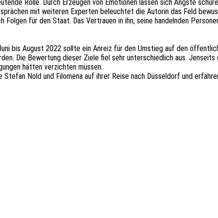
­ten­de Rolle. Durch Erzeu­gen von Emotio­nen lassen sich Ängste schü­ren 
Gesprä­chen mit weite­ren Exper­ten beleuch­tet die Autorin das Feld bewus
h Folgen für den Staat. Das Vertrau­en in ihn, seine handeln­den Perso­nen u
 bis August 2022 sollte ein Anreiz für den Umstieg auf den öffent­li­che
rden. Die Bewer­tung dieser Ziele fiel sehr unter­schied­lich aus. Jenseit
­gun­gen hätten verzich­ten müssen.
Stefan Nold und Filome­na auf ihrer Reise nach Düssel­dorf und erfah­ren v