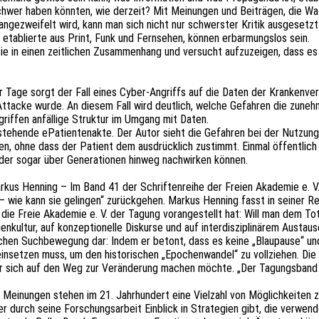
er haben könn­ten, wie derzeit? Mit Meinun­gen und Beiträ­gen, die Waffen
ge­zwei­felt wird, kann man sich nicht nur schwers­ter Kritik ausge­setzt 
 etablier­te aus Print, Funk und Fern­se­hen, können erbar­mungs­los sein.
n einen zeit­li­chen Zusam­men­hang und versucht aufzu­zei­gen, dass es
eser Tage sorgt der Fall eines Cyber-Angriffs auf die Daten der Kran­ken­ve
Atta­cke wurde. An diesem Fall wird deut­lich, welche Gefah­ren die zuneh­men­
if­fen anfäl­li­ge Struk­tur im Umgang mit Daten.
stehen­de ePati­en­ten­ak­te. Der Autor sieht die Gefah­ren bei der Nutzung
en, ohne dass der Pati­ent dem ausdrück­lich zustimmt. Einmal öffent­lich
der sogar über Gene­ra­tio­nen hinweg nach­wir­ken können.
rkus Henning – Im Band 41 der Schrif­ten­rei­he der Freien Akade­mie e. V. s
 – wie kann sie gelin­gen“ zurück­ge­hen. Markus Henning fasst in seiner Re
ie Freie Akade­mie e. V. der Tagung voran­ge­stellt hat: Will man dem Tota
n­kul­tur, auf konzep­tio­nel­le Diskur­se und auf inter­dis­zi­pli­nä­rem Austa
en Such­be­we­gung dar: Indem er betont, dass es keine „Blau­pau­se“ und ke
s einset­zen muss, um den histo­ri­schen „Epochen­wan­del“ zu voll­zie­hen. Di
t, der sich auf den Weg zur Verän­de­rung machen möchte. „Der Tagungs­ban
 von Meinun­gen stehen im 21. Jahr­hun­dert eine Viel­zahl von Möglich­kei­te
 durch seine Forschungs­ar­beit Einblick in Stra­te­gien gibt, die verwen­d