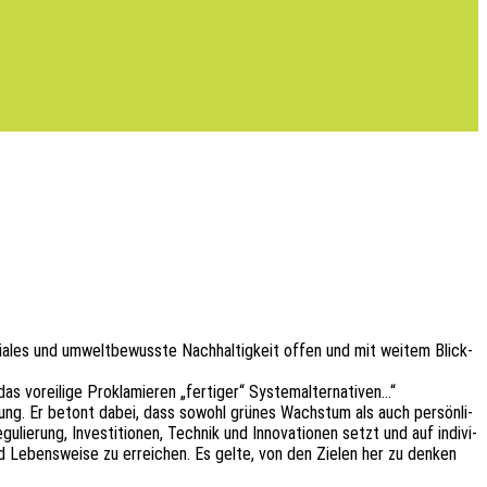
­les und umwelt­be­wuss­te Nach­hal­tig­keit offen und mit weitem Blick­
as vorei­li­ge Prokla­mie­ren „ferti­ger“ Systemalternativen…“
ei­chung. Er betont dabei, dass sowohl grünes Wachs­tum als auch persön­li­
­lie­rung, Inves­ti­tio­nen, Tech­nik und Inno­va­tio­nen setzt und auf indi­vi­
 und Lebens­wei­se zu errei­chen. Es gelte, von den Zielen her zu denken