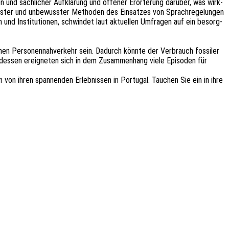
und sach­li­cher Aufklä­rung und offe­ner Erör­te­rung darüber, was wirk­
s­ter und unbe­wuss­ter Metho­den des Einsat­zes von Sprach­re­ge­lun­gen
nd Insti­tu­tio­nen, schwin­det laut aktu­el­len Umfra­gen auf ein besorg­
n Perso­nen­nah­ver­kehr sein. Dadurch könnte der Verbrauch fossi­ler
s dessen ereig­ne­ten sich in dem Zusam­men­hang viele Episo­den für
on ihren span­nen­den Erleb­nis­sen in Portu­gal. Tauchen Sie ein in ihre