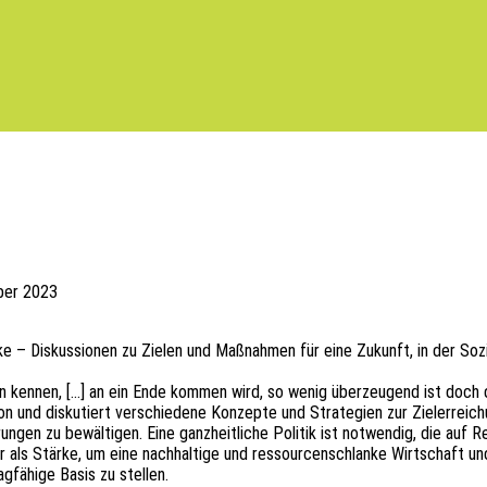
ber 2023
 – Diskus­sio­nen zu Zielen und Maßnah­men für eine Zukunft, in der Sozia
r ihn kennen, […] an ein Ende kommen wird, so wenig über­zeu­gend ist doch d
i­on und disku­tiert verschie­de­ne Konzep­te und Stra­te­gien zur Ziel­er­r
n­gen zu bewäl­ti­gen. Eine ganz­heit­li­che Poli­tik ist notwen­dig, die auf Regu
utor als Stärke, um eine nach­hal­ti­ge und ressour­cen­schlan­ke Wirt­schaft
fä­hi­ge Basis zu stellen.