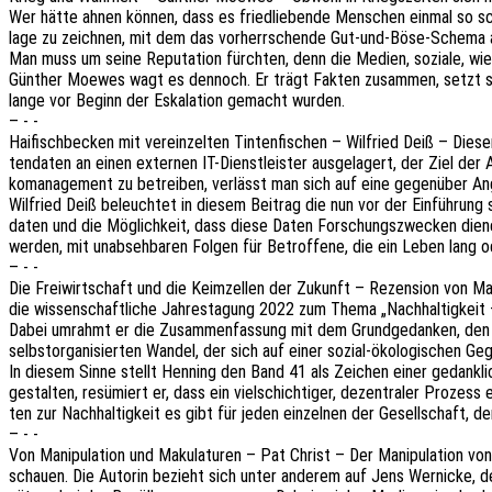
Wer hätte ahnen können, dass es fried­lie­ben­de Menschen einmal so schw
la­ge zu zeich­nen, mit dem das vorherr­schen­de Gut-und-Böse-Schema an
Man muss um seine Repu­ta­ti­on fürch­ten, denn die Medien, sozia­le, wie
Günther Moewes wagt es dennoch. Er trägt Fakten zusam­men, setzt sie i
lange vor Beginn der Eska­la­ti­on gemacht wurden.
– - -
Haifisch­be­cken mit verein­zel­ten Tinten­fi­schen – Wilfried Deiß – Di
ten­da­ten an einen exter­nen IT-Dienst­leis­ter ausge­la­gert, der Ziel der 
ko­ma­nage­ment zu betrei­ben, verlässt man sich auf eine gegen­über Angr
Wilfried Deiß beleuch­tet in diesem Beitrag die nun vor der Einfüh­rung 
da­ten und die Möglich­keit, dass diese Daten Forschungs­zwe­cken dien
werden, mit unab­seh­ba­ren Folgen für Betrof­fe­ne, die ein Leben lang o
– - -
Die Frei­wirt­schaft und die Keim­zel­len der Zukunft – Rezen­si­on von Ma
die wissen­schaft­li­che Jahres­ta­gung 2022 zum Thema „Nach­hal­tig­keit
Dabei umrahmt er die Zusam­men­fas­sung mit dem Grund­ge­dan­ken, den d
selbst­or­ga­ni­sier­ten Wandel, der sich auf einer sozial-ökolo­gi­schen Gege
In diesem Sinne stellt Henning den Band 41 als Zeichen einer gedank­li­ch
gestal­ten, resü­miert er, dass ein viel­schich­ti­ger, dezen­tra­ler Prozes
ten zur Nach­hal­tig­keit es gibt für jeden einzel­nen der Gesell­schaf
– - -
Von Mani­pu­la­ti­on und Maku­la­tu­ren – Pat Christ – Der Mani­pu­la­ti­on
schau­en. Die Autorin bezieht sich unter ande­rem auf Jens Werni­cke, der