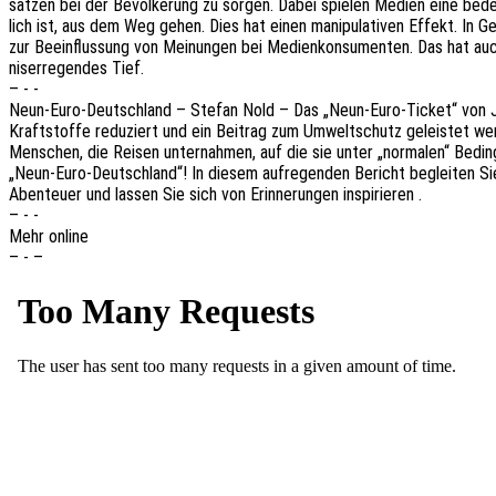
sät­zen bei der Bevöl­ke­rung zu sorgen. Dabei spie­len Medien eine bedeu
lich ist, aus dem Weg gehen. Dies hat einen mani­pu­la­ti­ven Effekt. In 
zur Beein­flus­sung von Meinun­gen bei Medi­en­kon­su­men­ten. Das hat auc
nis­er­re­gen­des Tief.
– - -
Neun-Euro-Deutsch­land – Stefan Nold – Das „Neun-Euro-Ticket“ von Juni
Kraft­stof­fe redu­ziert und ein Beitrag zum Umwelt­schutz geleis­tet we
Menschen, die Reisen unter­nah­men, auf die sie unter „norma­len“ Bedin
„Neun-Euro-Deutsch­land“! In diesem aufre­gen­den Bericht beglei­ten Sie 
Aben­teu­er und lassen Sie sich von Erin­ne­run­gen inspirieren .
– - -
Mehr online
– - –