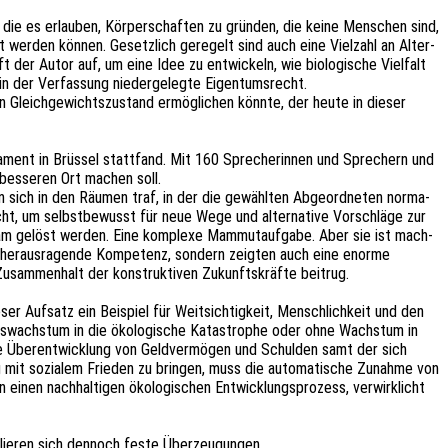
, die es erlau­ben, Körper­schaf­ten zu grün­den, die keine Menschen sind,
werden können. Gesetz­lich gere­gelt sind auch eine Viel­zahl an Alter­
 der Autor auf, um eine Idee zu entwi­ckeln, wie biolo­gi­sche Viel­falt
n der Verfas­sung nieder­ge­leg­te Eigentumsrecht.
en Gleich­ge­wichts­zu­stand ermög­li­chen könnte, der heute in dieser
nt in Brüs­sel statt­fand. Mit 160 Spre­che­rin­nen und Spre­chern und
 besse­ren Ort machen soll.
an sich in den Räumen traf, in der die gewähl­ten Abge­ord­ne­ten norma­
ht, um selbst­be­wusst für neue Wege und alter­na­ti­ve Vorschlä­ge zur
n­sam gelöst werden. Eine komple­xe Mammut­auf­ga­be. Aber sie ist mach­
 nur heraus­ra­gen­de Kompe­tenz, sondern zeig­ten auch eine enorme
Zusam­men­halt der konstruk­ti­ven Zukunfts­kräf­te beitrug.
 Aufsatz ein Beispiel für Weit­sich­tig­keit, Mensch­lich­keit und den
fts­wachs­tum in die ökolo­gi­sche Kata­stro­phe oder ohne Wachs­tum in
Die Über­ent­wick­lung von Geld­ver­mö­gen und Schul­den samt der sich
 mit sozia­lem Frie­den zu brin­gen, muss die auto­ma­ti­sche Zunah­me von
nen nach­hal­ti­gen ökolo­gi­schen Entwick­lungs­pro­zess, verwirk­licht
ablie­ren sich dennoch feste Überzeugungen.