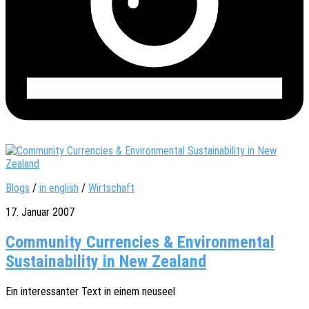
Blogs
/
in english
/
Wirtschaft
17. Januar 2007
Community Currencies & Environmental
Sustainability in New Zealand
Ein inter­es­san­ter Text in einem neuseel