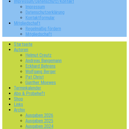
Impressum/Datenschutz/Kontakt
Impressum
Datenschutzerklärung
Kontaktformular
Mitgliedschaft
Regelmäßig fördern
Mitgliedschaft
Startseite
Autoren
Helmut Creutz
Andreas Bangemann
Eckhard Behrens
Wolfgang Berger
Pat Christ
Günther Moewes
Terminkalender
Abo & Probeheft
Shop
Links
Archiv
Ausgaben 2026
Ausgaben 2025
Ausgaben 2024