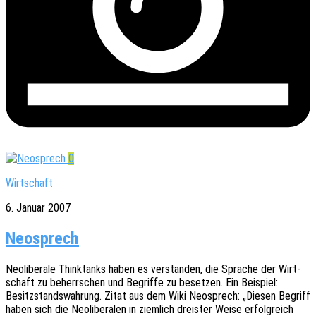
0
Wirtschaft
6. Januar 2007
Neosprech
Neoli­be­ra­le Thinktanks haben es verstan­den, die Spra­che der Wirt­
schaft zu beherr­schen und Begrif­fe zu beset­zen. Ein Beispiel:
Besitz­stands­wah­rung. Zitat aus dem Wiki Neosprech: „Diesen Begriff
haben sich die Neoli­be­ra­len in ziem­lich dreis­ter Weise erfolg­reich