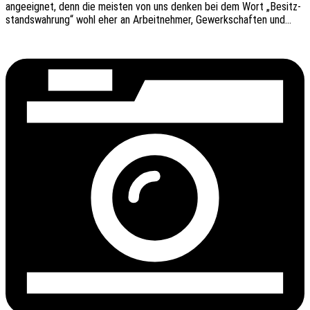
ange­eig­net, denn die meis­ten von uns denken bei dem Wort „Besitz­
stands­wah­rung“ wohl eher an Arbeit­neh­mer, Gewerk­schaf­ten und…