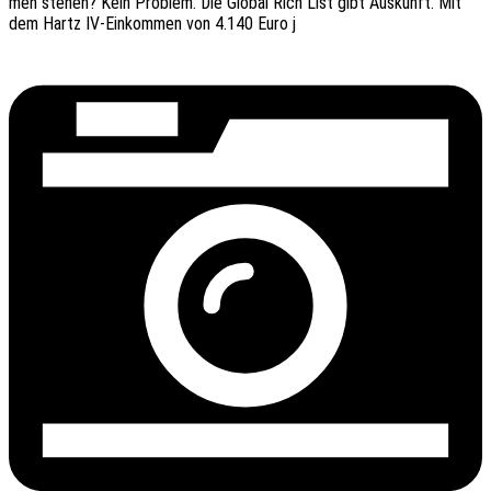
men stehen? Kein Problem. Die Global Rich List gibt Auskunft. Mit
dem Hartz IV-Einkom­­men von 4.140 Euro j