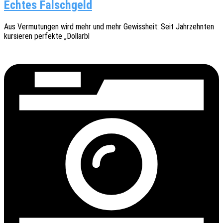
Echtes Falschgeld
Aus Vermu­tun­gen wird mehr und mehr Gewiss­heit: Seit Jahr­zehn­ten
kursie­ren perfek­te „Dollarbl