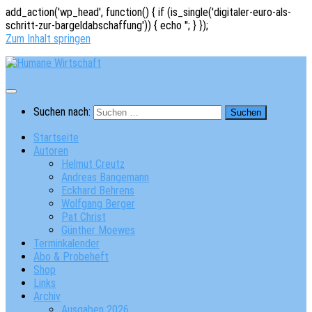
add_action('wp_head', function() { if (is_single('digitaler-euro-als-
schritt-zur-bargeldabschaffung')) { echo '
'; } });
Zum Inhalt springen
Suchen nach:
Startseite
Autoren
Helmut Creutz
Andreas Bangemann
Eckhard Behrens
Wolfgang Berger
Pat Christ
Günther Moewes
Terminkalender
Abo & Probeheft
Shop
Links
Archiv
Ausgaben 2026